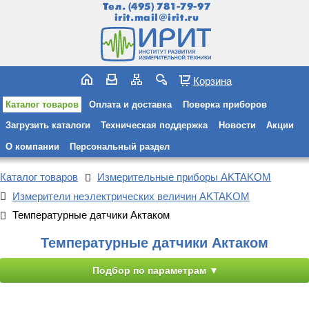
Тел.
(495) 781-79-97
irit.mail@irit.ru
Корзина
Каталог товаров
Оплата и доставка
Поверка приборов
Загрузить каталоги
Техническая поддержка
Новости
Акции
О компании
Персональный раздел
Каталог товаров
Измерительные приборы AKTAKOM
Измерители неэлектрических величин AKTAKOM
Температурные датчики Актаком
Температурные датчики Актаком
Подбор по параметрам