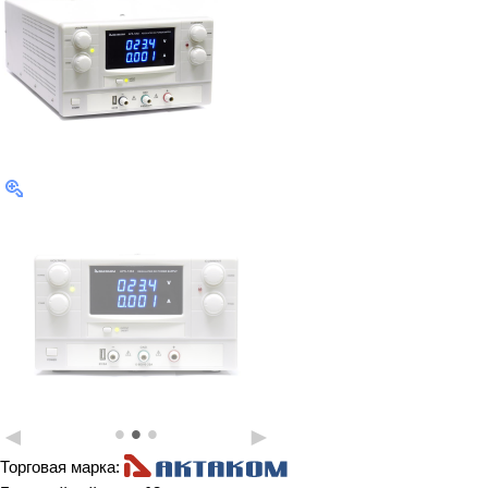
•
•
•
◄
►
Торговая марка: