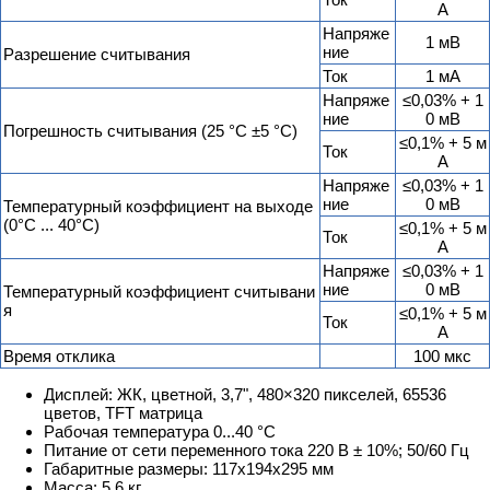
А
Напряже
1 мВ
ние
Разрешение считывания
Ток
1 мА
Напряже
≤0,03% + 1
ние
0 мВ
Погрешность считывания (25 °C ±5 °C)
≤0,1% + 5 м
Ток
А
Напряже
≤0,03% + 1
ние
0 мВ
Температурный коэффициент на выходе
(0°C ... 40°C)
≤0,1% + 5 м
Ток
А
Напряже
≤0,03% + 1
ние
0 мВ
Температурный коэффициент считывани
я
≤0,1% + 5 м
Ток
А
Время отклика
100 мкс
Дисплей: ЖК, цветной, 3,7", 480×320 пикселей, 65536
цветов, TFT матрица
Рабочая температура 0...40 °C
Питание от сети переменного тока 220 В ± 10%; 50/60 Гц
Габаритные размеры: 117x194x295 мм
Масса: 5,6 кг