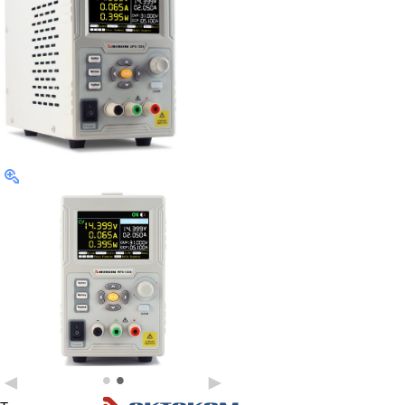
•
•
◄
►