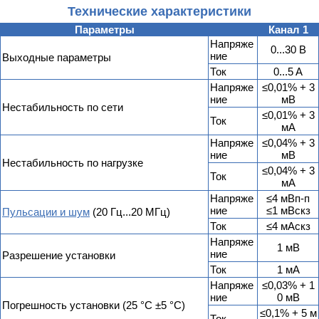
Технические характеристики
Параметры
Канал 1
Напряже
0...30 В
ние
Выходные параметры
Ток
0...5 A
Напряже
≤0,01% + 3
ние
мВ
Нестабильность по сети
≤0,01% + 3
Ток
мА
Напряже
≤0,04% + 3
ние
мВ
Нестабильность по нагрузке
≤0,04% + 3
Ток
мА
Напряже
≤4 мВп-п
ние
≤1 мВскз
Пульсации и шум
(20 Гц...20 МГц)
Ток
≤4 мАскз
Напряже
1 мВ
ние
Разрешение установки
Ток
1 мА
Напряже
≤0,03% + 1
ние
0 мВ
Погрешность установки (25 °C ±5 °C)
≤0,1% + 5 м
Ток