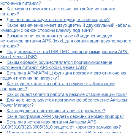
источника питания?
Как можно посмотреть сетевые настройки источника
питания?
Для чего используется светодиод в этой модели?
Какое назначение имеет двухцветный двухжильный кабель,
имеющий с одной стороны клемму под винт?
Возможно ли последовательное объединение двух
источников питания APS-3xxxL для организации двухполярного
питания?
Поддерживается ли USB TMC при программировании APS-
3xxxL через USB?
Каким образом осуществляется программирование
источника питания APS-3xxxL через LAN?
Есть ли в APM\APM Lt функция программного отключения
подачи питания на нагрузку?
Как осуществляется работа в режиме стабилизации
напряжения?
Как осуществляется работа в режиме стабилизации тока?
Для чего используется программное обеспечение Актаком
Power Manager?
Как подключить источник питания к программе?
Как в программе АРМ увидеть серийный номер прибора?
Есть ли в источниках питания Актаком APS-
3103/3310/3320/3605/3610 защита от короткого замыкания?
Можно ли использовать предлагаемые Вами источники