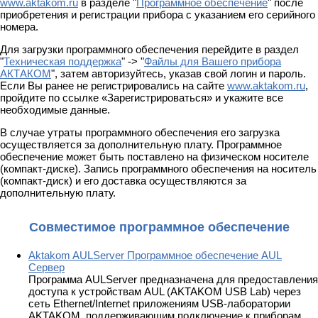
www.aktakom.ru
в разделе "
Программное обеспечение
" после
приобретения и регистрации прибора с указанием его серийного
номера.
Для загрузки программного обеспечения перейдите в раздел
"
Техническая поддержка
" -> "
Файлы для Вашего прибора
АКТАКОМ
", затем авторизуйтесь, указав свой логин и пароль.
Если Вы ранее не регистрировались на сайте
www.aktakom.ru
,
пройдите по ссылке «Зарегистрироваться» и укажите все
необходимые данные.
В случае утраты программного обеспечения его загрузка
осуществляется за дополнительную плату. Программное
обеспечение может быть поставлено на физическом носителе
(компакт-диске). Запись программного обеспечения на носитель
(компакт-диск) и его доставка осуществляются за
дополнительную плату.
Совместимое программное обеспечение
Aktakom AULServer Программное обеспечение AUL
Сервер
Программа AULServer предназначена для предоставления
доступа к устройствам AUL (AKTAKOM USB Lab) через
сеть Ethernet/Internet приложениям USB-лаборатории
AKTAKOM, поддерживающим подключение к приборам