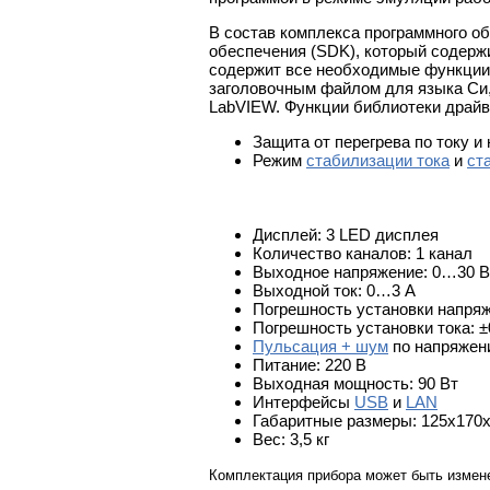
В состав комплекса программного о
обеспечения (SDK), который содер
содержит все необходимые функции 
заголовочным файлом для языка Си
LabVIEW. Функции библиотеки драйв
Защита от перегрева по току и
Режим
стабилизации тока
и
ст
Дисплей: 3 LED дисплея
Количество каналов: 1 канал
Выходное напряжение: 0…30 В
Выходной ток: 0…3 А
Погрешность установки напряж
Погрешность установки тока: ±0
Пульсация + шум
по напряжению
Питание: 220 В
Выходная мощность: 90 Вт
Интерфейсы
USB
и
LAN
Габаритные размеры: 125x170
Вес: 3,5 кг
Комплектация прибора может быть измен