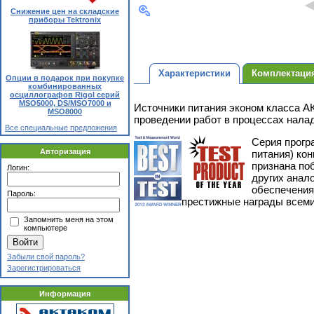
Снижение цен на складские
приборы Tektronix
Характеристики
Комплектаци
Опции в подарок при покупке
комбинированных
осциллографов Rigol серий
MSO5000, DS/MSO7000 и
Источники питания эконом класса 
MSO8000
проведении работ в процессах нала
Все специальные предложения
Серия прогр
Авторизация
питания) кон
признана поб
Логин:
других анал
обеспечения
Пароль:
престижные награды всеми
Запомнить меня на этом
компьютере
Забыли свой пароль?
Зарегистрироваться
Информация