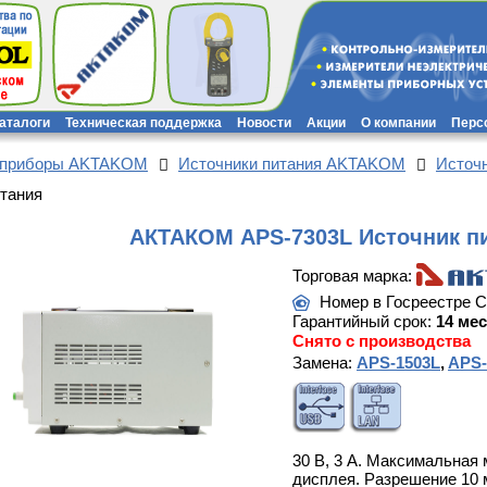
каталоги
Техническая поддержка
Новости
Акции
О компании
Перс
 приборы AKTAKOM
Источники питания AKTAKOM
Источ
тания
АКТАКОМ APS-7303L Источник п
Торговая марка:
Номер в Госреестре 
Гарантийный срок:
14 ме
Снято с производства
Замена:
APS-1503L
,
APS-
30 В, 3 А. Максимальная 
дисплея. Разрешение 10 