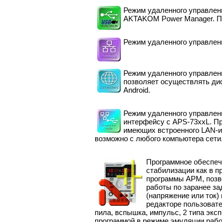
Режим удаленного управлен
AKTAKOM Power Manager. Пр
Режим удаленного управлен
Режим удаленного управлен
позволяет осуществлять дис
Android.
Режим удаленного управлен
интерфейсу с APS-73хxL. П
имеющих встроенного LAN-и
возможно с любого компьютера сети
Программное обеспеч
стабилизации как в 
программы АРМ, позв
работы по заранее з
(напряжение или ток)
редакторе пользовате
пила, вспышка, импульс, 2 типа экс
программой в режиме эмуляции рабо