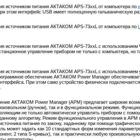
ия источником питания АКТАКОМ APS-73хxL от компьютера по
и этом интерфейс USB имеет полноценную гальваническую раз
ия источником питания АКТАКОМ APS-73хxL от компьютера по
ия источником питания АКТАКОМ APS-73хxL c использованием 
танционное управление прибором не только с компьютера, но та
ия источником питания АКТАКОМ APS-73хxL с использованием у
рограммное обеспечение АКТАКОМ Power Manager обеспечивает 
нтерфейса. При этом само устройство физически подключается
.
ение АКТАКОМ Power Manager (APM) предлагает широкие возм
произвольном (ручном), так и в функциональном режиме. Функц
оляющим не только автоматически управлять прибором с помощ
аданному алгоритму. Режим функционального управления в АРМ
 источника питания по закону, заданному при помощи графическ
ль может задать как 10 стандартных форм изменения параметров
понент, 2 типа S-кривых), так и практически любую произвольн
ты аппаратуры.