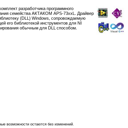
комплект разработчика программного
тания семейства АКТАКОМ APS-73ххL. Драйвер
иблиотеку (DLL) Windows, сопровождаемую
й его библиотекой инструментов для NI
мирования обычным для DLL способом.
ые возможности остаются без изменений.