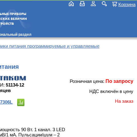
Корзина
ональный раздел
ники питания программируемые и управляемые
итания
Розничная цена:
По запросу
СИ:
51134-12
сяцев
НДС включён в цену
На заказ
7306L
мощность 90 Вт. 1 канал. 3 LED
мВ/1 мА. Пульсации/шум – 2