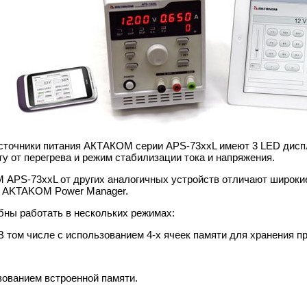
точники питания АКТАКОМ серии APS-73xxL имеют 3 LED диспл
иту от перегрева и режим стабилизации тока и напряжения.
APS-73xxL от других аналогичных устройств отличают широкие
я AKTAKOM Power Manager.
бны работать в нескольких режимах:
В том числе с использованием 4-х ячеек памяти для хранения п
зованием встроенной памяти.