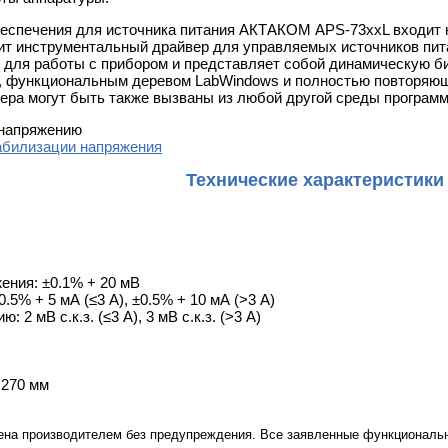
беспечения для источника питания АКТАКОМ APS-73хxL входит 
жит инструментальный драйвер для управляемых источников пи
для работы с прибором и представляет собой динамическую б
, функциональным деревом LabWindows и полностью повторяюще
ера могут быть также вызваны из любой другой среды програм
 напряжению
абилизации напряжения
Технические характеристики
ения: ±0.1% + 20 мВ
.5% + 5 мА (≤3 А), ±0.5% + 10 мА (>3 А)
: 2 мВ с.к.з. (≤3 А), 3 мВ с.к.з. (>3 А)
x270 мм
ена производителем без предупреждения. Все заявленные функциональн