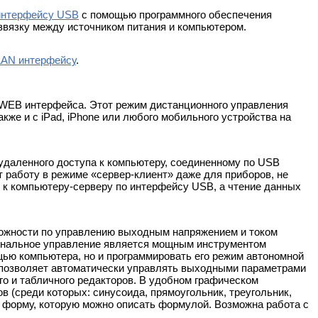
интерфейсу USB
с помощью программного обеспечения
вязку между источником питания и компьютером.
LAN интерфейсу
.
WEB интерфейса. Этот режим дистанционного управления
кже и с iPad, iPhone или любого мобильного устройства на
даленного доступа к компьютеру, соединенному по USB
работу в режиме «сервер-клиент» даже для приборов, не
 к компьютеру-серверу по интерфейсу USB, а чтение данных
ожности по управлению выходным напряжением и током
иональное управление является мощным инструментом
ью компьютера, но и программировать его режим автономной
 позволяет автоматически управлять выходными параметрами
ого и табличного редакторов. В удобном графическом
 (среди которых: синусоида, прямоугольник, треугольник,
ую форму, которую можно описать формулой. Возможна работа с