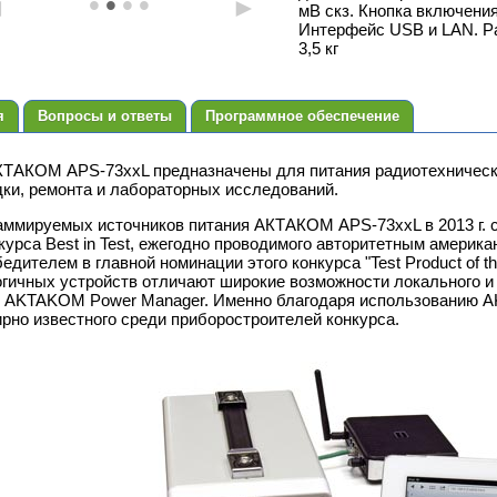
•
•
•
•
◄
►
мВ скз. Кнопка включения
Интерфейс USB и LAN. Р
3,5 кг
я
Вопросы и ответы
Программное обеспечение
АКТАКОМ APS-73ххL предназначены для питания радиотехническ
дки, ремонта и лабораторных исследований.
аммируемых источников питания АКТАКОМ APS-73xxL в 2013 г. с
курса Best in Test, ежегодно проводимого авторитетным америк
едителем в главной номинации этого конкурса "Test Product of
огичных устройств отличают широкие возможности локального и
 AKTAKOM Power Manager. Именно благодаря использованию A
рно известного среди приборостроителей конкурса.