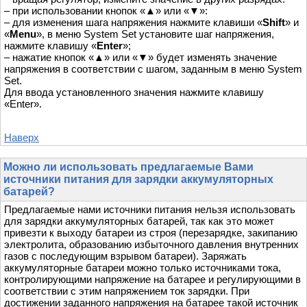
– при использовании кнопок «▲» или «▼»:
– для изменения шага напряжения нажмите клавиши «
Shift
» и
«
Menu
», в меню System Set установите шаг напряжения,
нажмите клавишу «
Enter
»;
– нажатие кнопок «▲» или «▼» будет изменять значение
напряжения в соответствии с шагом, заданным в меню System
Set.
Для ввода установленного значения нажмите клавишу
«Enter».
Наверх
Можно ли использовать предлагаемые Вами
источники питания для зарядки аккумуляторных
батарей?
Предлагаемые нами источники питания нельзя использовать
для зарядки аккумуляторных батарей, так как это может
привезти к выходу батареи из строя (перезарядке, закипанию
электролита, образованию избыточного давления внутренних
газов с последующим взрывом батареи). Заряжать
аккумуляторные батареи можно только источниками тока,
контролирующими напряжение на батарее и регулирующими в
соответствии с этим напряжением ток зарядки. При
достижении заданного напряжения на батарее такой источник