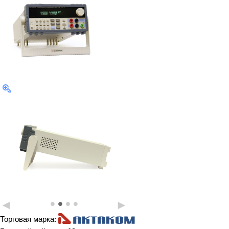
•
•
•
•
◄
►
Торговая марка: