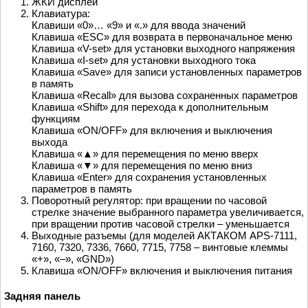
ЖКИ дисплей
Клавиатура:
Клавиши «0»… «9» и «.» для ввода значений
Клавиша «ESC» для возврата в первоначальное меню
Клавиша «V-set» для установки выходного напряжения
Клавиша «I-set» для установки выходного тока
Клавиша «Save» для записи установленных параметров
в память
Клавиша «Recall» для вызова сохраненных параметров
Клавиша «Shift» для перехода к дополнительным
функциям
Клавиша «ON/OFF» для включения и выключения
выхода
Клавиша «▲» для перемещения по меню вверх
Клавиша «▼» для перемещения по меню вниз
Клавиша «Enter» для сохранения установленных
параметров в память
Поворотный регулятор: при вращении по часовой
стрелке значение выбранного параметра увеличивается,
при вращении против часовой стрелки – уменьшается
Выходные разъемы (для моделей АКТАКОМ APS-7111,
7160, 7320, 7336, 7660, 7715, 7758 – винтовые клеммы
«+», «–», «GND»)
Клавиша «ON/OFF» включения и выключения питания
Задняя панель