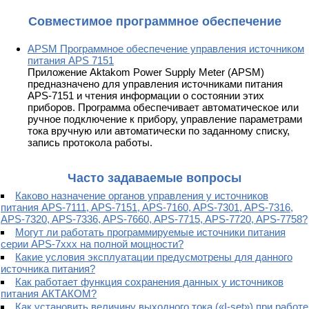
Совместимое программное обеспечение
APSM Программное обеспечение управления источником
питания APS 7151
Приложение Aktakom Power Supply Meter (APSM)
предназначено для управления источниками питания
APS-7151 и чтения информации о состоянии этих
приборов. Программа обеспечивает автоматическое или
ручное подключение к прибору, управление параметрами
тока вручную или автоматически по заданному списку,
запись протокола работы.
Часто задаваемые вопросы
Каково назначение органов управления у источников
питания APS-7111, APS-7151, APS-7160, APS-7301, APS-7316,
APS-7320, APS-7336, APS-7660, APS-7715, APS-7720, APS-7758?
Могут ли работать программируемые источники питания
серии APS-7xxx на полной мощности?
Какие условия эксплуатации предусмотрены для данного
источника питания?
Как работает функция сохранения данных у источников
питания АКТАКОМ?
Как установить величину выходного тока («I-set») при работе