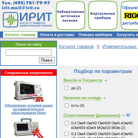
Тел.
(495) 781-79-97
irit.mail@irit.ru
Каталог товаров
Оплата и доставка
Поверка приборов
Загрузить 
Поиск по сайту
Каталог товаров
Измерительные
Подбор по параметрам
Специальные предложения
Внесён в Госреестр
да (
2
)
Наличие на складе
есть (
4
)
Обновление условий акции
на измерительное
оборудование Rigol
Сопротивление (диапазоны)
0,4 Ом/4 Ом/40 Ом/400 Ом/4 кОм/40
кОм/400 кОм/4 МОм/10 МОм (
2
)
0,4 Ом/4 Ом/40 Ом/400 Ом/4 кОм/40