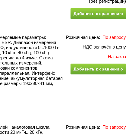
(без регистрации)
Добавить к сравнению
змеряемые параметры:
Розничная цена:
По запросу
Θ, ESR. Диапазон измерения
НДС включён в цену
Ф, индуктивности 0...1000 Гн.
 10 кГц, 40 кГц, 100 кГц.
На заказ
рения: до 4 изм/с. Схема
ительных измерений.
овки компонентов.
Добавить к сравнению
 параллельная. Интерфейс
тание: аккумуляторная батарея
ые размеры 190х90х41 мм,
лей +аналоговая шкала:
Розничная цена:
По запросу
сти 20 мкГн...20 кГн,