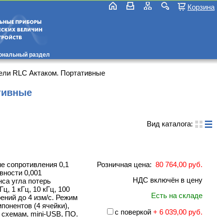
Корзина
ональный раздел
ели RLC Актаком. Портативные
тивные
Вид каталога:
е сопротивления 0,1
Розничная цена:
80 764,00 руб.
вности 0,001
НДС включён в цену
енса угла потерь
Гц, 1 кГц, 10 кГц, 100
Есть на складе
ений до 4 изм/с. Режим
понентов (4 ячейки),
с поверкой
+ 6 039,00 руб.
 схемам, mini-USB, ПО.