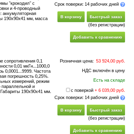
имы "крокодил" с
Срок поверки: 14 рабочих дней
овки и 4-проводный
: аккумуляторная
В корзину
Быстрый заказ
ты 190х90х41 мм, масса
(без регистрации)
Добавить к сравнению
е сопротивления 0,1
Розничная цена:
53 924,00 руб.
ности 0,01 мкГн...1000,0
НДС включён в цену
рь 0,0001...9999. Частота
зовая погрешность 0,25%.
Есть на складе
льных измерений, режим
о параллельной и
с поверкой
+ 6 039,00 руб.
 Габариты 190х90х41 мм.
Срок поверки: 14 рабочих дней
В корзину
Быстрый заказ
(без регистрации)
Добавить к сравнению