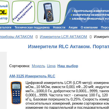
каталоги
Техническая поддержка
Новости
Акции
О компании
Перс
 приборы AKTAKOM
Измерители LCR АКТАКОМ
Измерит
Измерители RLC Актаком. Порта
Сортировка:
Модель
Цена
Наш выбор
АМ-3125 Измеритель RLC
Цифровой измеритель LCR (LCR-метр): измерени
мОм...10 МОм, емкости 0,001 пФ...20 мФ, индукти
мкГн...1000,0 Гн, добротности 0,0001...9999, танг
0,0001...9999. Частота тест - сигнала: 100 Гц, 120 
кГц. Базовая погрешность 0,25%. Скорость измер
относительных измерений, режим сортировки ком
измерение по параллельной и последовательной