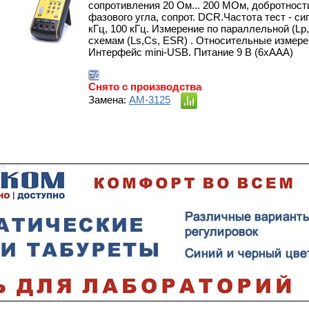
сопротивления 20 Ом... 200 МОм, добротности
фазового угла, сопрот. DCR.Частота тест - сигн
кГц, 100 кГц. Измерение по параллельной (Lp
схемам (Ls,Сs, ESR) . Относительные измере
Интерфейс mini-USB. Питание 9 В (6хААА)
Снято с производства
Замена:
АМ-3125