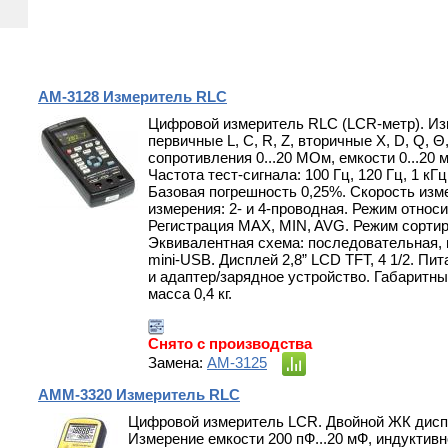
АМ-3128 Измеритель RLC
Цифровой измеритель RLC (LCR-метр). И
первичные L, C, R, Z, вторичные X, D, Q, 
сопротивления 0...20 МОм, емкости 0...20 м
Частота тест-сигнала: 100 Гц, 120 Гц, 1 кГц,
Базовая погрешность 0,25%. Скорость изме
измерения: 2- и 4-проводная. Режим относ
Регистрация MAX, MIN, AVG. Режим сортир
Эквивалентная схема: последовательная,
mini-USB. Дисплей 2,8” LCD TFT, 4 1/2. Пи
и адаптер/зарядное устройство. Габаритн
масса 0,4 кг.
Снято с производства
Замена:
АМ-3125
АММ-3320 Измеритель RLC
Цифровой измеритель LCR. Двойной ЖК дисп
Измерение емкости 200 пФ...20 мФ, индуктивно