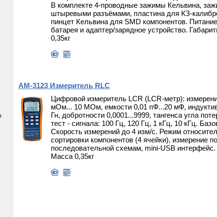
В комплекте 4-проводные зажимы Кельвина, заж
штыревыми разъёмами, пластина для КЗ-калибр
пинцет Кельвина для SMD компонентов. Питание
батарея и адаптер/зарядное устройство. Габари
0,35кг
АМ-3123 Измеритель RLC
Цифровой измеритель LCR (LCR-метр): измерени
мОм... 10 МОм, емкости 0,01 пФ...20 мФ, индуктив
Гн, добротности 0,0001...9999, тангенса угла поте
Ф
тест - сигнала: 100 Гц, 120 Гц, 1 кГц, 10 кГц. Ба
Скорость измерений до 4 изм/с. Режим относите
сортировки компонентов (4 ячейки), измерение п
последовательной схемам, mini-USB интерфейс.
Масса 0,35кг