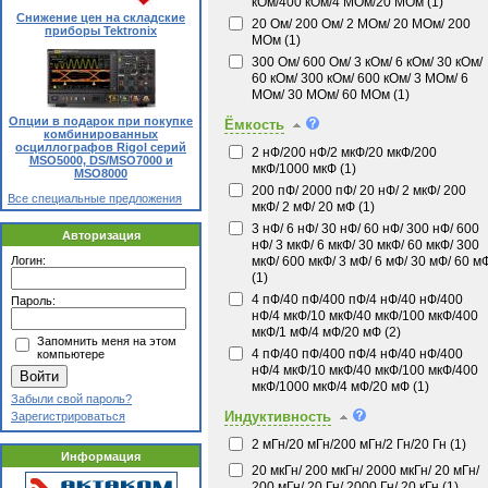
кОм/400 кОм/4 МОм/20 МОм (
1
)
Снижение цен на складские
20 Ом/ 200 Ом/ 2 МОм/ 20 МОм/ 200
приборы Tektronix
МОм (
1
)
300 Ом/ 600 Ом/ 3 кОм/ 6 кОм/ 30 кОм/
60 кОм/ 300 кОм/ 600 кОм/ 3 МОм/ 6
МОм/ 30 МОм/ 60 МОм (
1
)
Опции в подарок при покупке
Ёмкость
комбинированных
осциллографов Rigol серий
2 нФ/200 нФ/2 мкФ/20 мкФ/200
MSO5000, DS/MSO7000 и
мкФ/1000 мкФ (
1
)
MSO8000
200 пФ/ 2000 пФ/ 20 нФ/ 2 мкФ/ 200
Все специальные предложения
мкФ/ 2 мФ/ 20 мФ (
1
)
3 нФ/ 6 нФ/ 30 нФ/ 60 нФ/ 300 нФ/ 600
Авторизация
нФ/ 3 мкФ/ 6 мкФ/ 30 мкФ/ 60 мкФ/ 300
мкФ/ 600 мкФ/ 3 мФ/ 6 мФ/ 30 мФ/ 60 м
Логин:
(
1
)
4 пФ/40 пФ/400 пФ/4 нФ/40 нФ/400
Пароль:
нФ/4 мкФ/10 мкФ/40 мкФ/100 мкФ/400
мкФ/1 мФ/4 мФ/20 мФ (
2
)
Запомнить меня на этом
4 пФ/40 пФ/400 пФ/4 нФ/40 нФ/400
компьютере
нФ/4 мкФ/10 мкФ/40 мкФ/100 мкФ/400
мкФ/1000 мкФ/4 мФ/20 мФ (
1
)
Забыли свой пароль?
Индуктивность
Зарегистрироваться
2 мГн/20 мГн/200 мГн/2 Гн/20 Гн (
1
)
Информация
20 мкГн/ 200 мкГн/ 2000 мкГн/ 20 мГн/
200 мГн/ 20 Гн/ 2000 Гн/ 20 кГн (
1
)