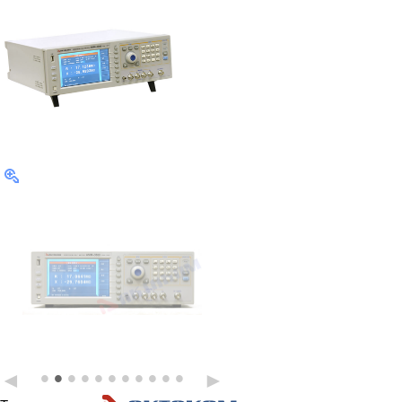
•
•
•
•
•
•
•
•
•
•
•
◄
►