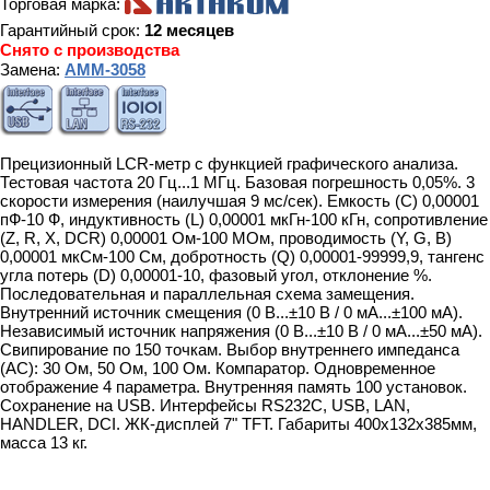
Торговая марка:
Гарантийный срок:
12 месяцев
Снято с производства
Замена:
АММ-3058
Прецизионный LCR-метр с функцией графического анализа.
Тестовая частота 20 Гц...1 МГц. Базовая погрешность 0,05%. 3
cкорости измерения (наилучшая 9 мс/сек). Емкость (C) 0,00001
пФ-10 Ф, индуктивность (L) 0,00001 мкГн-100 кГн, сопротивление
(Z, R, X, DCR) 0,00001 Ом-100 МОм, проводимость (Y, G, B)
0,00001 мкСм-100 См, добротность (Q) 0,00001-99999,9, тангенс
угла потерь (D) 0,00001-10, фазовый угол, отклонение %.
Последовательная и параллельная схема замещения.
Внутренний источник смещения (0 В...±10 В / 0 мА...±100 мА).
Независимый источник напряжения (0 В...±10 В / 0 мА...±50 мА).
Свипирование по 150 точкам. Выбор внутреннего импеданса
(AC): 30 Ом, 50 Ом, 100 Ом. Компаратор. Одновременное
отображение 4 параметра. Внутренняя память 100 установок.
Сохранение на USB. Интерфейсы RS232C, USB, LAN,
HANDLER, DCI. ЖК-дисплей 7" TFT. Габариты 400х132х385мм,
масса 13 кг.