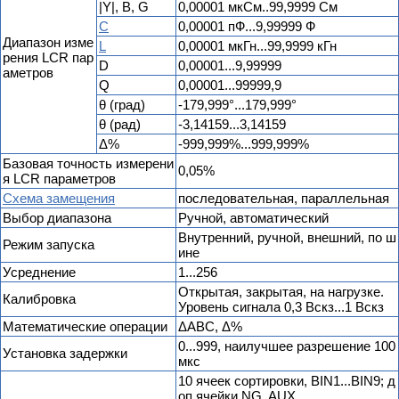
|Y|, B, G
0,00001 мкСм..99,9999 См
C
0,00001 пФ...9,99999 Ф
Диапазон изме
L
0,00001 мкГн...99,9999 кГн
рения LCR пар
D
0,00001...9,99999
аметров
Q
0,00001...99999,9
θ (град)
-179,999°...179,999°
θ (рад)
-3,14159...3,14159
Δ%
-999,999%...999,999%
Базовая точность измерени
0,05%
я LCR параметров
Схема замещения
последовательная, параллельная
Выбор диапазона
Ручной, автоматический
Внутренний, ручной, внешний, по ш
Режим запуска
ине
Усреднение
1...256
Открытая, закрытая, на нагрузке.
Калибровка
Уровень сигнала 0,3 Вскз...1 Вскз
Математические операции
ΔABC, Δ%
0...999, наилучшее разрешение 100
Установка задержки
мкс
10 ячеек сортировки, BIN1...BIN9; д
оп.ячейки NG, AUX