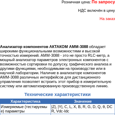
Розничная цена:
По запросу
НДС включён в цену
На заказ
Анализатор компонентов АКТАКОМ АММ-3088
обладает
широкими функциональными возможностями и высокой
точностью измерений. АММ-3088 - это не просто RLC-метр, а
мощный анализатор параметров электронных компонентов с
возможностью сортировки по допуску, графического анализа и
другими функциями, необходимыми на производстве или в
научной лаборатории. Наличие в анализаторе компонентов
АММ-3088 различных интерфейсов для дистанционного
управления позволяет встроить этот прибор в измерительную
систему или автоматизированную производственную линию.
Технические характеристики
Характеристика
Значение
Измеряемые (тестируемы
|Z|, |Y|, C, L, X, B, R, G, D, Q, θ, DC
е) параметры
R, Vdc-Idc