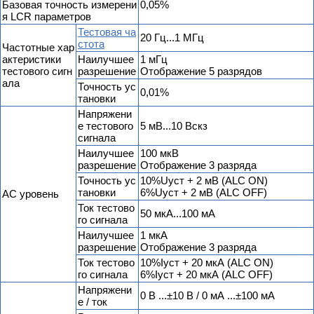
Базовая точность измерени
0,05%
я LCR параметров
Тестовая ча
20 Гц...1 МГц
стота
Частотные хар
актеристики
Наилучшее
1 мГц
тестового сигн
разрешение
Отображение 5 разрядов
ала
Точность ус
0,01%
тановки
Напряжени
е тестового
5 мВ...10 Вскз
сигнала
Наилучшее
100 мкВ
разрешение
Отображение 3 разряда
Точность ус
10%Uуст + 2 мВ (ALC ON)
тановки
6%Uуст + 2 мВ (ALC OFF)
AC уровень
Ток тестово
50 мкА...100 мА
го сигнала
Наилучшее
1 мкА
разрешение
Отображение 3 разряда
Ток тестово
10%Iуст + 20 мкА (ALC ON)
го сигнала
6%Iуст + 20 мкА (ALC OFF)
Напряжени
0 В ...±10 В / 0 мА ...±100 мА
е / ток