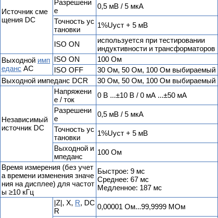
Разрешени
0,5 мВ / 5 мкА
е
Источник сме
щения DC
Точность ус
1%Uуст + 5 мВ
тановки
используется при тестировании
ISO ON
индуктивности и трансформаторов
ISO ON
100 Ом
Выходной
имп
еданс
АС
ISO OFF
30 Ом, 50 Ом, 100 Ом выбираемый
Выходной импеданс DCR
30 Ом, 50 Ом, 100 Ом выбираемый
Напряжени
0 В ...±10 В / 0 мА ...±50 мА
е / ток
Разрешени
0,5 мВ / 5 мкА
е
Независимый
источник DC
Точность ус
1%Uуст + 5 мВ
тановки
Выходной и
100 Ом
мпеданс
Время измерения (без учет
Быстрое: 9 мс
а времени изменения значе
Среднее: 67 мс
ния на дисплее) для частот
Медленное: 187 мс
ы ≥10 кГц
|Z|, X,
R
, DC
0,00001 Ом...99,9999 МОм
R