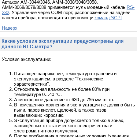
Актаком АМ-3044/3046, АММ-3038/3048/3058,
АММ-3068/3078/3088 применяется нуль модемный кабель
RS-
232
. Управление через COM порт, расположенный на задней
панели прибора, производится при помощи
команд SCPI
.
Наверх
Какие условия эксплуатации предусмотрены для
данного RLC-метра?
Условия эксплуатации:
Питающее напряжение, температура хранения и
эксплуатации см. в разделе "Технические
характеристики".
Относительная влажность не более 80% при
температуре 0…40 °С.
Атмосферное давление от 630 до 795 мм рт. ст.
В помещениях хранения и эксплуатации не должно быть
пыли, паров кислот, щелочей, а также газов,
вызывающих коррозию.
Эксплуатация прибора допускается только в зонах,
защищённых от статического электричества и
электромагнитного излучения.
После пребывания в предельных условиях (хранения,