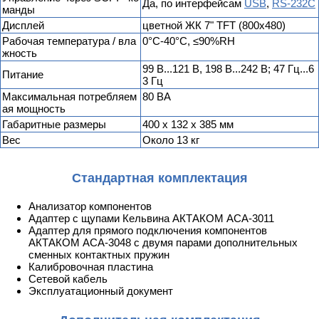
Да, по интерфейсам
USB
,
RS-232C
манды
Дисплей
цветной ЖК 7" TFT (800х480)
Рабочая температура / вла
0°С-40°С, ≤90%RH
жность
99 В...121 В, 198 В...242 В; 47 Гц...6
Питание
3 Гц
Максимальная потребляем
80 ВА
ая мощность
Габаритные размеры
400 х 132 х 385 мм
Вес
Около 13 кг
Стандартная комплектация
Анализатор компонентов
Адаптер с щупами Кельвина АКТАКОМ АСА-3011
Адаптер для прямого подключения компонентов
АКТАКОМ АСА-3048 с двумя парами дополнительных
сменных контактных пружин
Калибровочная пластина
Сетевой кабель
Эксплуатационный документ