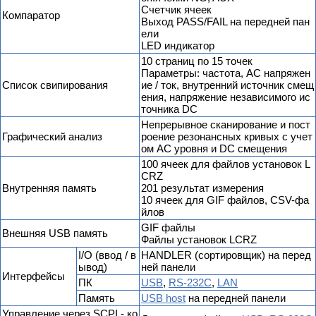
Счетчик ячеек
Компаратор
Выход PASS/FAIL на передней пан
ели
LED индикатор
10 страниц по 15 точек
Параметры: частота, AC напряжен
Список свипирования
ие / ток, внутренний источник смещ
ения, напряжение независимого ис
точника DC
Непрерывное сканирование и пост
Графический анализ
роение резонансных кривых с учет
ом AC уровня и DC смещения
100 ячеек для файлов установок L
CRZ
Внутренняя память
201 результат измерения
10 ячеек для GIF файлов, CSV-фа
йлов
GIF файлы
Внешняя USB память
Файлы установок LCRZ
I/O (ввод / в
HANDLER (сортировщик) на перед
ывод)
ней панели
Интерфейсы
ПК
USB
,
RS-232C
,
LAN
Память
USB host
на передней панели
Управление через SCPI - ко