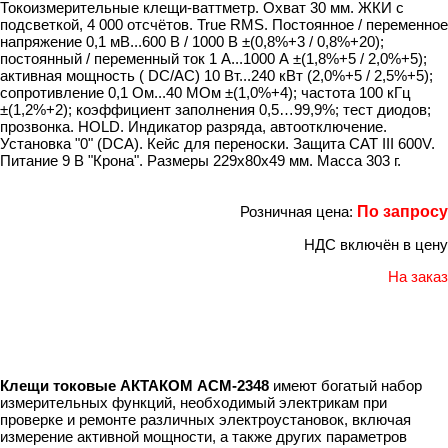
Токоизмерительные клещи-ваттметр. Охват 30 мм. ЖКИ с
подсветкой, 4 000 отсчётов. True RMS. Постоянное / переменное
напряжение 0,1 мВ...600 В / 1000 В ±(0,8%+3 / 0,8%+20);
постоянный / переменный ток 1 А...1000 А ±(1,8%+5 / 2,0%+5);
активная мощность ( DC/AC) 10 Вт...240 кВт (2,0%+5 / 2,5%+5);
сопротивление 0,1 Ом...40 МОм ±(1,0%+4); частота 100 кГц
±(1,2%+2); коэффициент заполнения 0,5…99,9%; тест диодов;
прозвонка. HOLD. Индикатор разряда, автоотключение.
Установка "0" (DCA). Кейс для переноски. Защита CAT III 600V.
Питание 9 В "Крона". Размеры 229х80х49 мм. Масса 303 г.
Розничная цена:
По запросу
НДС включён в цену
На заказ
Клещи токовые АКТАКОМ АСМ-2348
имеют богатый набор
измерительных функций, необходимый электрикам при
проверке и ремонте различных электроустановок, включая
измерение активной мощности, а также других параметров