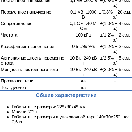
Постоянное напряжения
0,1 мВ...600 В
±(0,8% + 3 е.м.
р.)
Переменное напряжение
0,1 мВ...1000
±(0,8% + 20 е.м.
В
р.)
Сопротивление
0,1 Ом...40 М
±(1,0% + 4 е.м.
Ом
р.)
Частота
100 кГц
±(1,2% + 2 е.м.
р.)
Коэффициент заполнения
0,5…99,9%
±(1,2% + 2 е.м.
р.)
Активная мощность переменног
10 Вт...240 кВ
±(2,5% + 5 е.м.
о тока
т
р.)
Мощность постоянного тока
10 Вт...240 кВ
±(2,0% + 5 е.м.
т
р.)
Прозвонка цепи
да
-
Тест диодов
да
-
Общие характеристики
Габаритные размеры: 229х80х49 мм
Масса: 303 г
Габаритные размеры в упаковочной таре 140х70х250, вес
0,6 кг.