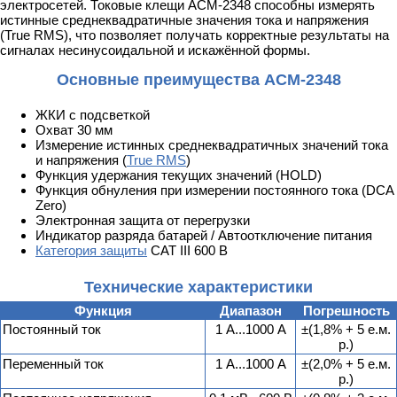
электросетей. Токовые клещи АСМ-2348 способны измерять
истинные среднеквадратичные значения тока и напряжения
(True RMS), что позволяет получать корректные результаты на
сигналах несинусоидальной и искажённой формы.
Основные преимущества АСМ-2348
ЖКИ с подсветкой
Охват 30 мм
Измерение истинных среднеквадратичных значений тока
и напряжения (
True RMS
)
Функция удержания текущих значений (HOLD)
Функция обнуления при измерении постоянного тока (DCA
Zero)
Электронная защита от перегрузки
Индикатор разряда батарей / Автоотключение питания
Категория защиты
CAT III 600 В
Технические характеристики
Функция
Диапазон
Погрешность
Постоянный ток
1 А...1000 А
±(1,8% + 5 е.м.
р.)
Переменный ток
1 А...1000 А
±(2,0% + 5 е.м.
р.)