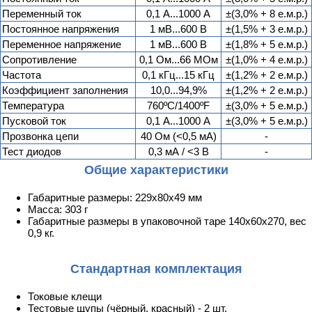
Переменный ток
0,1 А...1000 А
±(3,0% + 8 е.м.р.)
Постоянное напряжения
1 мВ...600 В
±(1,5% + 3 е.м.р.)
Переменное напряжение
1 мВ...600 В
±(1,8% + 5 е.м.р.)
Сопротивление
0,1 Ом...66 МОм
±(1,0% + 4 е.м.р.)
Частота
0,1 кГц...15 кГц
±(1,2% + 2 е.м.р.)
Коэффициент заполнения
10,0...94,9%
±(1,2% + 2 е.м.р.)
Температура
760ºС/1400ºF
±(3,0% + 5 е.м.р.)
Пусковой ток
0,1 А...1000 А
±(3,0% + 5 е.м.р.)
Прозвонка цепи
40 Ом (<0,5 мА)
-
Тест диодов
0,3 мА / <3 В
-
Общие характеристики
Габаритные размеры: 229х80х49 мм
Масса: 303 г
Габаритные размеры в упаковочной таре 140х60х270, вес
0,9 кг.
Стандартная комплектация
Токовые клещи
Тестовые щупы (чёрный, красный) - 2 шт.