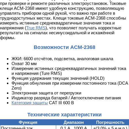
при проверке и ремонте различных электроустановок. Токовые
клещи АСМ-2368 имеют удобную конструкцию, позволяющую
управлять прибором одной рукой, что важно при работе в
труднодоступных местах. Клещи токовые АСМ-2368 способны
измерять истинные среднеквадратичные значения тока и
напряжения (
True RMS
), что позволяет получать корректные
результаты на сигналах несинусоидальной и искажённой
формы.
Возможности АСМ-2368
ЖКИ: 6600 отсчётов, подсветка, аналоговая шкала
Охват 30 мм
Измерение истинных среднеквадратичных значений тока
и напряжения (Ture RMS)
Функция удержания текущих значений (HOLD)
Функция обнуления при измерении постоянного тока (DCA
Zero)
Электронная защита от перегрузки
Индикатор разряда батарей / Автоотключение питания
Категория защиты
CAT III 600 В
Технические характеристики
Функция
Диапазон
Погрешность
Постоянный ток
0,1 А...1000 А
±(3,0% + 5 е.м.р.)