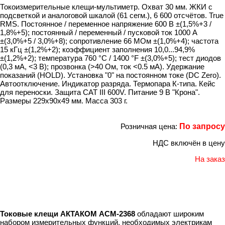
Токоизмерительные клещи-мультиметр. Охват 30 мм. ЖКИ с
подсветкой и аналоговой шкалой (61 сегм.), 6 600 отсчётов. True
RMS. Постоянное / переменное напряжение 600 В ±(1,5%+3 /
1,8%+5); постоянный / переменный / пусковой ток 1000 А
±(3,0%+5 / 3,0%+8); сопротивление 66 МОм ±(1,0%+4); частота
15 кГц ±(1,2%+2); коэффициент заполнения 10,0...94,9%
±(1,2%+2); температура 760 °C / 1400 °F ±(3,0%+5); тест диодов
(0,3 мА, <3 В); прозвонка (>40 Ом, ток <0.5 мА). Удержание
показаний (HOLD). Установка "0" на постоянном токе (DC Zero).
Автоотключение. Индикатор разряда. Термопара К-типа. Кейс
для переноски. Защита CAT III 600V. Питание 9 В "Крона".
Размеры 229х90х49 мм. Масса 303 г.
Розничная цена:
По запросу
НДС включён в цену
На заказ
Токовые клещи АКТАКОМ АСМ-2368
обладают широким
набором измерительных функций, необходимых электрикам