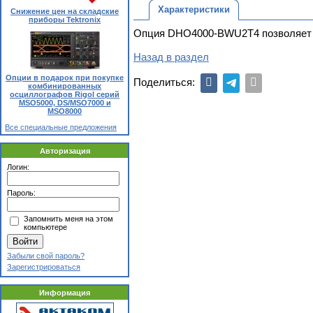
Характеристики
Снижение цен на складские
приборы Tektronix
Опция DHO4000-BWU2T4 позволяет у
Назад в раздел
Опции в подарок при покупке
Поделиться:
комбинированных
осциллографов Rigol серий
MSO5000, DS/MSO7000 и
MSO8000
Все специальные предложения
Авторизация
Логин:
Пароль:
Запомнить меня на этом
компьютере
Забыли свой пароль?
Зарегистрироваться
Информация