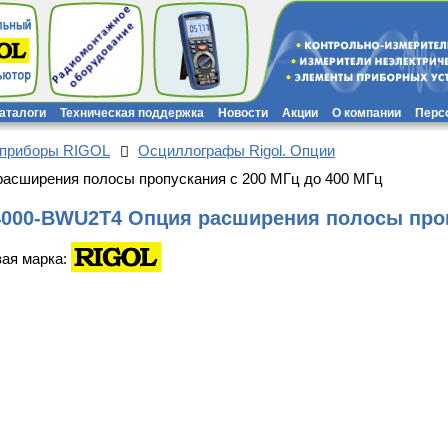
каталоги
Техническая поддержка
Новости
Акции
О компании
Перс
 приборы RIGOL
Осциллографы Rigol. Опции
сширения полосы пропускания с 200 МГц до 400 МГц
000-BWU2T4 Опция расширения полосы пропу
вая марка: