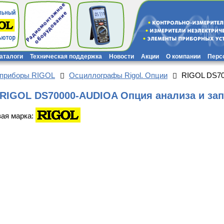
каталоги
Техническая поддержка
Новости
Акции
О компании
Перс
 приборы RIGOL
Осциллографы Rigol. Опции
RIGOL DS70
RIGOL DS70000-AUDIOA Опция анализа и зап
вая марка: