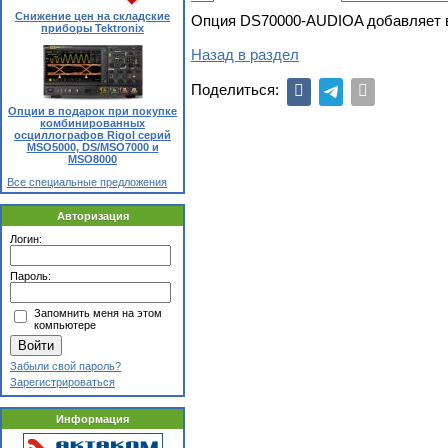
Снижение цен на складские
Опция DS70000-AUDIOA добавляет в 
приборы Tektronix
Назад в раздел
Поделиться:
Опции в подарок при покупке
комбинированных
осциллографов Rigol серий
MSO5000, DS/MSO7000 и
MSO8000
Все специальные предложения
Авторизация
Логин:
Пароль:
Запомнить меня на этом
компьютере
Забыли свой пароль?
Зарегистрироваться
Информация