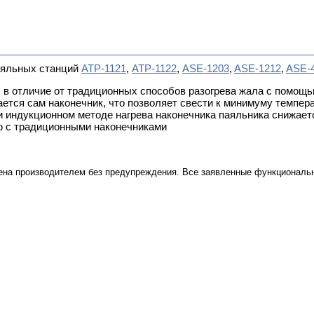
аяльных станций
АТР-1121
,
АТР-1122
,
ASE-1203
,
ASE-1212
,
ASE-
 в отличие от традиционных способов разогрева жала с помощь
ется сам наконечник, что позволяет свести к минимуму темпера
 индукционном методе нагрева наконечника паяльника снижается
ию с традиционными наконечниками
ена производителем без предупреждения. Все заявленные функциональн