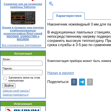
Снижение цен на складские
приборы Tektronix
Характеристики
Наконечник ножевидный 3 мм для п
Опции в подарок при покупке
комбинированных
В индукционных паяльных станциях,
осциллографов Rigol серий
непосредственному нагреву подверга
MSO5000, DS/MSO7000 и
MSO8000
сохранить высокую теплоотдачу. При
срока службы в 3-5 раз по сравнен
Все специальные предложения
Авторизация
Логин:
Комплектация прибора может быть измен
Пароль:
Назад в раздел
Запомнить меня на этом
компьютере
Поделиться:
Забыли свой пароль?
Зарегистрироваться
Информация