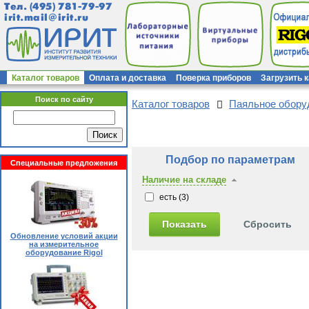
Тел.
(495) 781-79-97
irit.mail@irit.ru
Каталог товаров
Оплата и доставка
Поверка приборов
Загрузить 
Поиск по сайту
Каталог товаров
Паяльное обор
Подбор по параметрам
Специальные предложения
Наличие на складе
есть (
3
)
Обновление условий акции
на измерительное
оборудование Rigol