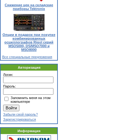
Снижение цен на складские
приборы Tektronix
Опции в подарок при покупке
комбинированных
осциллографов Rigol серий
MSO5000, DS/MSO7000 и
MSO8000
Все специальные предложения
Авторизация
Логин:
Пароль:
Запомнить меня на этом
компьютере
Забыли свой пароль?
Зарегистрироваться
Информация