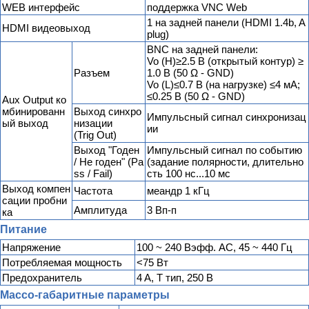
WEB интерфейс
поддержка VNC Web
1 на задней панели (HDMI 1.4b, A
HDMI видеовыход
plug)
BNC на задней панели:
Vo (H)≥2.5 В (открытый контур) ≥
Разъем
1.0 В (50 Ω - GND)
Vo (L)≤0.7 В (на нагрузке) ≤4 мА;
≤0.25 В (50 Ω - GND)
Aux Output ко
мбинированн
Выход синхро
Импульсный сигнал синхронизац
ый выход
низации
ии
(Trig Out)
Выход "Годен
Импульсный сигнал по событию
/ Не годен" (Pa
(задание полярности, длительно
ss / Fail)
сть 100 нс...10 мс
Выход компен
Частота
меандр 1 кГц
сации пробни
Амплитуда
3 Вп-п
ка
Питание
Напряжение
100 ~ 240 Вэфф. AC, 45 ~ 440 Гц
Потребляемая мощность
<75 Вт
Предохранитель
4 A, T тип, 250 В
Массо-габаритные параметры