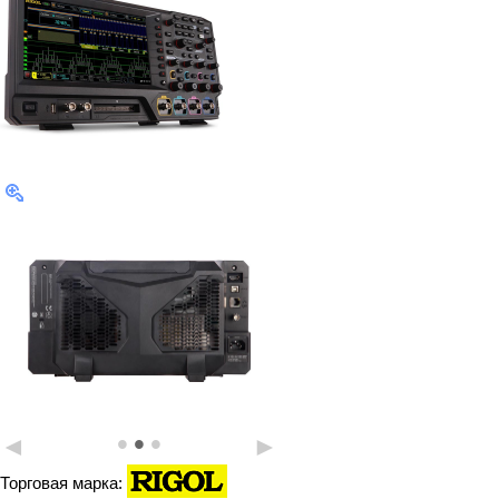
•
•
•
◄
►
Торговая марка: