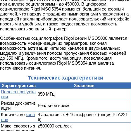
при анализе осциллограмм - до 450000. В цифровом
осциллографе Rigol MSO5354 применен большой сенсорный
дисплей, что наряду с традиционными органами управления на
передней панели прибора делает пользовательский интерфейс
простым и удобным, а также предоставляет возможность
использовать зональный триггер.
Особенностью осциллографов Rigol серии MSO5000 является
возможность модернизации их параметров, включая
возможность активации четырех каналов в двухканальных
моделях и увеличения полосы пропускания базовых моделей
до 350 МГц. Кроме того, доступна опция, позволяющая
использовать осциллограф Rigol MSO5354 для анализа
источников питания.
Технические характеристики
Характеристика
Значение
Полоса пропуска
350 MГц
ния
Режим дискретиз
Реальное время
ации
Количество
кана
4 аналоговых + 16 цифровых (опция PLA221
лов
6)
Макс. скорость з
≥500000 осц./сек
ахвата осциллог