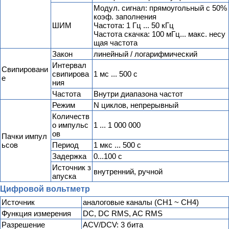
Модул. сигнал: прямоугольный с 50%
коэф. заполнения
ШИМ
Частота: 1 Гц ... 50 кГц
Частота скачка: 100 мГц... макс. несу
щая частота
Закон
линейный / логарифмический
Интервал
Свипировани
свипирова
1 мс ... 500 с
е
ния
Частота
Внутри диапазона частот
Режим
N циклов, непрерывный
Количеств
о импульс
1 ... 1 000 000
ов
Пачки импул
ьсов
Период
1 мкс ... 500 с
Задержка
0...100 с
Источник з
внутренний, ручной
апуска
Цифровой вольтметр
Источник
аналоговые каналы (CH1 ~ CH4)
Функция измерения
DC, DC RMS, AC RMS
Разрешение
ACV/DCV: 3 бита