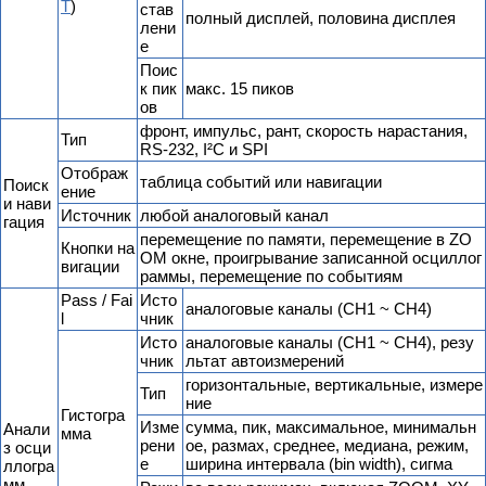
T
)
став
полный дисплей, половина дисплея
лени
е
Поис
к пик
макс. 15 пиков
ов
фронт, импульс, рант, скорость нарастания,
Тип
RS-232, I²C и SPI
Отображ
таблица событий или навигации
Поиск
ение
и нави
Источник
любой аналоговый канал
гация
перемещение по памяти, перемещение в ZO
Кнопки на
OM окне, проигрывание записанной осциллог
вигации
раммы, перемещение по событиям
Pass / Fai
Исто
аналоговые каналы (CH1 ~ CH4)
l
чник
Исто
аналоговые каналы (CH1 ~ CH4), резу
чник
льтат автоизмерений
горизонтальные, вертикальные, измере
Тип
ние
Гистогра
Изме
сумма, пик, максимальное, минимальн
Анали
мма
рени
ое, размах, среднее, медиана, режим,
з осци
е
ширина интервала (bin width), сигма
ллогра
мм