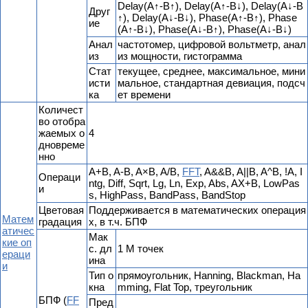
Delay(A↑-B↑), Delay(A↑-B↓), Delay(A↓-B
Друг
↑), Delay(A↓-B↓), Phase(A↑-B↑), Phase
ие
(A↑-B↓), Phase(A↓-B↑), Phase(A↓-B↓)
Анал
частотомер, цифровой вольтметр, анал
из
из мощности, гистограмма
Стат
текущее, среднее, максимальное, мини
исти
мальное, стандартная девиация, подсч
ка
ет времени
Количест
во отобра
жаемых о
4
дновреме
нно
A+B, A-B, A×B, A/B,
FFT
, A&&B, A||B, A^B, !A, I
Операци
ntg, Diff, Sqrt, Lg, Ln, Exp, Abs, AX+B, LowPas
и
s, HighPass, BandPass, BandStop
Цветовая
Поддерживается в математических операция
Матем
градация
х, в т.ч. БПФ
атичес
Мак
кие оп
с. дл
1 М точек
ераци
ина
и
Тип о
прямоугольник, Hanning, Blackman, Ha
кна
mming, Flat Top, треугольник
БПФ (
FF
Пред