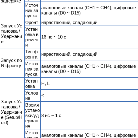
задержке
Источ
аналоговые каналы (CH1 ~ CH4), цифровые
ник за
каналы (D0 ~ D15)
пуска
Фронт
нарастающий, спадающий
Запуск Ус
Устан
тановка /
овка в
Удержани
16 нс ~ 10 с
ремен
е
и
Тип ф
нарастающий, спадающий
ронта
Запуск по
Источ
N фронту
аналоговые каналы (CH1 ~ CH4), цифровые
ник за
каналы (D0 ~ D15)
пуска
Устан
H, L
овка
Услов
<
ие
Запуск Ус
Время
тановка /
устано
Удержани
вки/уд
8 нс ~ 1 с
е (Setup/H
ержан
old)
ия
Источ
аналоговые каналы (CH1 ~ CH4), цифровые
ник за