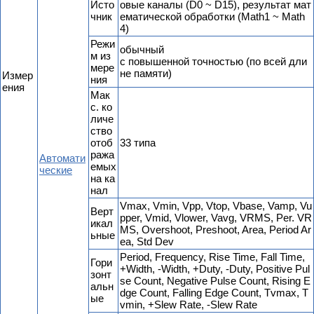
Исто
овые каналы (D0 ~ D15), результат мат
чник
ематической обработки (Math1 ~ Math
4)
Режи
обычный
м из
с повышенной точностью (по всей дли
мере
не памяти)
Измер
ния
ения
Мак
с. ко
личе
ство
отоб
33 типа
ража
Автомати
емых
ческие
на ка
нал
Vmax, Vmin, Vpp, Vtop, Vbase, Vamp, Vu
Верт
pper, Vmid, Vlower, Vavg, VRMS, Per. VR
икал
MS, Overshoot, Preshoot, Area, Period Ar
ьные
ea, Std Dev
Period, Frequency, Rise Time, Fall Time,
Гори
+Width, -Width, +Duty, -Duty, Positive Pul
зонт
se Count, Negative Pulse Count, Rising E
альн
dge Count, Falling Edge Count, Tvmax, T
ые
vmin, +Slew Rate, -Slew Rate