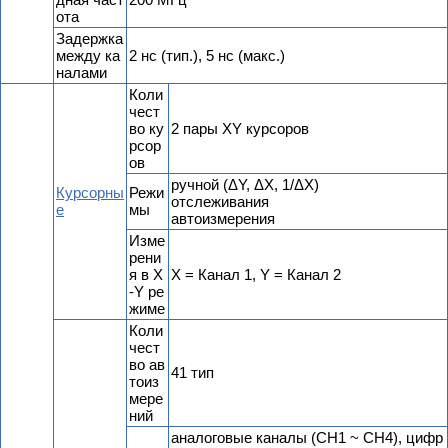
ота
Задержка
между ка
2 нс (тип.), 5 нс (макс.)
налами
Коли
чест
во ку
2 пары XY курсоров
рсор
ов
ручной (ΔY, ΔX, 1/ΔX)
Курсорны
Режи
отслеживания
е
мы
автоизмерения
Изме
рени
я в X
X = Канал 1, Y = Канал 2
-Y ре
жиме
Коли
чест
во ав
41 тип
тоиз
мере
ний
аналоговые каналы (CH1 ~ CH4), цифр