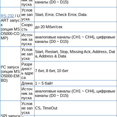
каналы (D0 ~ D15)
пуска
Услов
ие зап
Start, Error, Check Error, Data
RS-232
/ U
уска
ART запус
к
Скоро
до 20 Мбит/сек
(опция MS
сть
O5000-CO
Источ
аналоговые каналы (CH1 ~ CH4), цифровые
MP)
ник за
каналы (D0 ~ D15)
пуска
Услов
Start, Restart, Stop, Missing Ack, Address, Dat
ие зап
a, Address & Data
уска
Разря
I²C запуск
дност
7 бит, 8 бит, 10 бит
(опция MS
ь адре
O5000-EM
са
BD)
Длина
1 ~ 5 байт
Источ
аналоговые каналы (CH1 ~ CH4), цифровые
ник за
каналы (D0 ~ D15)
пуска
Услов
ие зап
CS, TimeOut
уска
SPI запуск