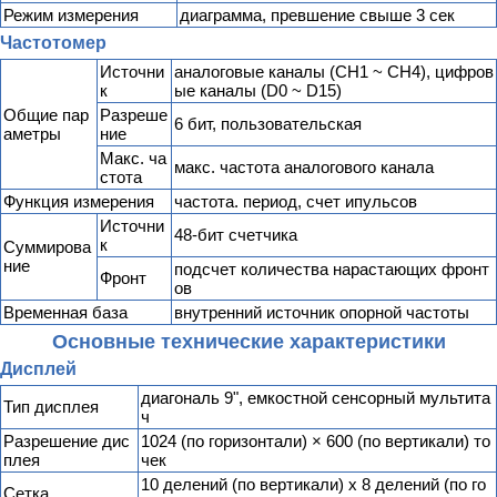
Режим измерения
диаграмма, превшение свыше 3 сек
Частотомер
Источни
аналоговые каналы (CH1 ~ CH4), цифров
к
ые каналы (D0 ~ D15)
Общие пар
Разреше
6 бит, пользовательская
аметры
ние
Макс. ча
макс. частота аналогового канала
стота
Функция измерения
частота. период, счет ипульсов
Источни
48-бит счетчика
к
Суммирова
ние
подсчет количества нарастающих фронт
Фронт
ов
Временная база
внутренний источник опорной частоты
Основные технические характеристики
Дисплей
диагональ 9", емкостной сенсорный мультита
Тип дисплея
ч
Разрешение дис
1024 (по горизонтали) × 600 (по вертикали) то
плея
чек
10 делений (по вертикали) x 8 делений (по го
Сетка