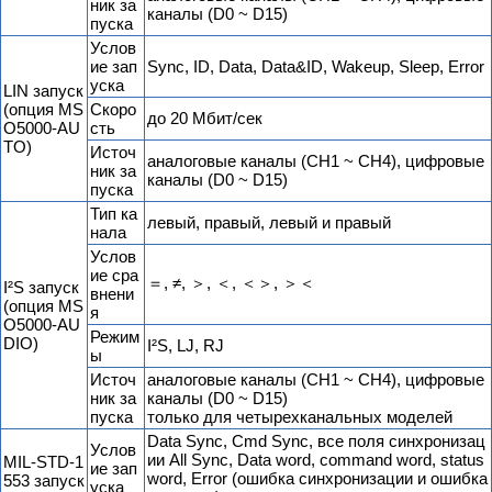
ник за
каналы (D0 ~ D15)
пуска
Услов
ие зап
Sync, ID, Data, Data&ID, Wakeup, Sleep, Error
уска
LIN запуск
(опция MS
Скоро
до 20 Мбит/сек
O5000-AU
сть
TO)
Источ
аналоговые каналы (CH1 ~ CH4), цифровые
ник за
каналы (D0 ~ D15)
пуска
Тип ка
левый, правый, левый и правый
нала
Услов
ие сра
＝, ≠, ＞, ＜, ＜＞, ＞＜
I²S запуск
внени
(опция MS
я
O5000-AU
Режим
DIO)
I²S, LJ, RJ
ы
Источ
аналоговые каналы (CH1 ~ CH4), цифровые
ник за
каналы (D0 ~ D15)
пуска
только для четырехканальных моделей
Data Sync, Cmd Sync, все поля синхронизац
Услов
ии All Sync, Data word, command word, status
MIL-STD-1
ие зап
word, Error (ошибка синхронизации и ошибка
553 запуск
уска