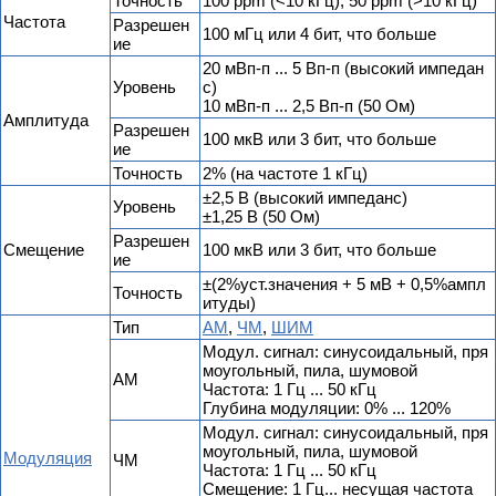
Точность
100 ppm (<10 кГц), 50 ppm (>10 кГц)
Частота
Разрешен
100 мГц или 4 бит, что больше
ие
20 мВп-п ... 5 Вп-п (высокий импедан
Уровень
с)
10 мВп-п ... 2,5 Вп-п (50 Ом)
Амплитуда
Разрешен
100 мкВ или 3 бит, что больше
ие
Точность
2% (на частоте 1 кГц)
±2,5 В (высокий импеданс)
Уровень
±1,25 В (50 Ом)
Разрешен
Смещение
100 мкВ или 3 бит, что больше
ие
±(2%уст.значения + 5 мВ + 0,5%ампл
Точность
итуды)
Тип
АМ
,
ЧМ
,
ШИМ
Модул. сигнал: синусоидальный, пря
моугольный, пила, шумовой
АМ
Частота: 1 Гц ... 50 кГц
Глубина модуляции: 0% ... 120%
Модул. сигнал: синусоидальный, пря
моугольный, пила, шумовой
Модуляция
ЧМ
Частота: 1 Гц ... 50 кГц
Смещение: 1 Гц... несущая частота