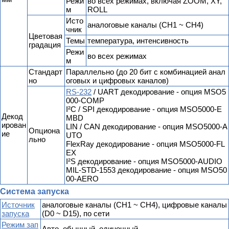
Режи
во всех режимах, включая ZOOM, XY,
м
ROLL
Исто
аналоговые каналы (CH1 ~ CH4)
чник
Цветовая
Темы
температура, интенсивность
градация
Режи
во всех режимах
м
Стандарт
Параллельно (до 20 бит с комбинацией анал
но
оговых и цифровых каналов)
RS-232
/ UART декодирование - опция MSO5
000-COMP
I²C / SPI декодирование - опция MSO5000-E
Декод
MBD
ирован
LIN / CAN декодирование - опция MSO5000-A
Опциона
ие
UTO
льно
FlexRay декодирование - опция MSO5000-FL
EX
I²S декодирование - опция MSO5000-AUDIO
MIL-STD-1553 декодирование - опция MSO50
00-AERO
Система запуска
Источник
аналоговые каналы (CH1 ~ CH4), цифровые каналы
запуска
(D0 ~ D15), по сети
Режим зап
Авто, обычный, одиночный