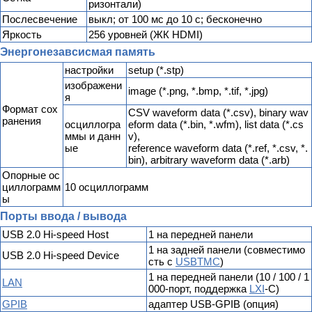
ризонтали)
Послесвечение
выкл; от 100 мс до 10 с; бесконечно
Яркость
256 уровней (ЖК HDMI)
Энергонезавсисмая память
настройки
setup (*.stp)
изображени
image (*.png, *.bmp, *.tif, *.jpg)
я
Формат сох
CSV waveform data (*.csv), binary wav
ранения
осциллогра
eform data (*.bin, *.wfm), list data (*.cs
ммы и данн
v),
ые
reference waveform data (*.ref, *.csv, *.
bin), arbitrary waveform data (*.arb)
Опорные ос
циллограмм
10 осциллограмм
ы
Порты ввода / вывода
USB 2.0 Hi-speed Host
1 на передней панели
1 на задней панели (совместимо
USB 2.0 Hi-speed Device
сть с
USBTMC
)
1 на передней панели (10 / 100 / 1
LAN
000-порт, поддержка
LXI
-C)
GPIB
адаптер USB-GPIB (опция)