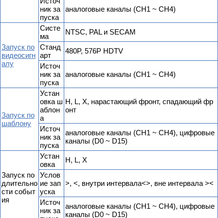
Источ
ник за
аналоговые каналы (CH1 ~ CH4)
пуска
Систе
NTSC, PAL и SECAM
ма
Запуск по
Станд
480P, 576P HDTV
видеосигн
арт
алу
Источ
ник за
аналоговые каналы (CH1 ~ CH4)
пуска
Устан
овка ш
H, L, X, нарастающий фронт, спадающий фр
аблон
онт
Запуск по
а
шаблону
Источ
аналоговые каналы (CH1 ~ CH4), цифровые
ник за
каналы (D0 ~ D15)
пуска
Устан
H, L, X
овка
Запуск по
Услов
длительно
ие зап
>, <, внутри интервала<>, вне интервала ><
сти событ
уска
ия
Источ
аналоговые каналы (CH1 ~ CH4), цифровые
ник за
каналы (D0 ~ D15)