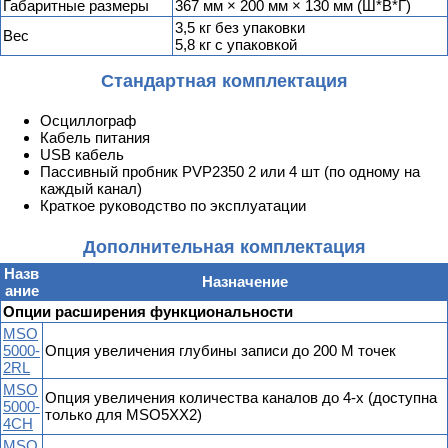
Габаритные размеры
367 мм × 200 мм × 130 мм (Ш*В*Г)
3,5 кг без упаковки
Вес
5,8 кг с упаковкой
Стандартная комплектация
Осциллограф
Кабель питания
USB кабель
Пассивный пробник PVP2350 2 или 4 шт (по одному на
каждый канал)
Краткое руководство по эксплуатации
Дополнительная комплектация
Назв
Назначение
ание
Опции расширения функциональности
MSO
5000-
Опция увеличения глубины записи до 200 М точек
2RL
MSO
Опция увеличения количества каналов до 4-х (доступна
5000-
только для MSO5XX2)
4CH
MSO