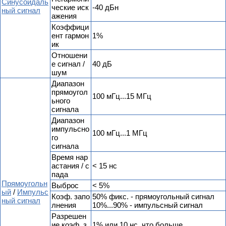
Синусоидаль
ческие иск
-40 дБн
ный сигнал
ажения
Коэффици
ент гармон
1%
ик
Отношени
е сигнал /
40 дБ
шум
Диапазон
прямоугол
100 мГц...15 МГц
ьного
сигнала
Диапазон
импульсно
100 мГц...1 МГц
го
сигнала
Время нар
астания / с
< 15 нс
пада
Прямоугольн
Выброс
< 5%
ый
/
Импульс
Коэф. запо
50% фикс. - прямоугольный сигнал
ный сигнал
лнения
10%...90% - импульсный сигнал
Разрешен
ие коэф. з
1% или 10 нс, что больше