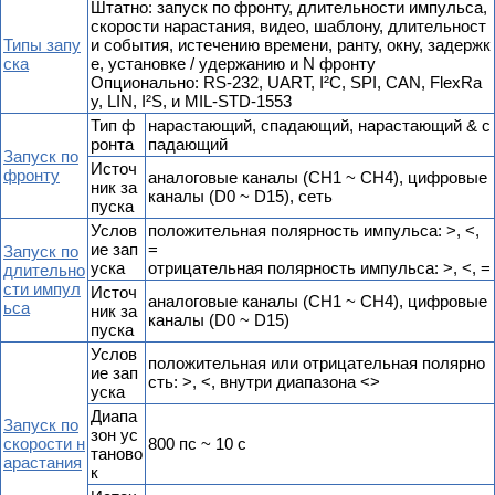
Штатно: запуск по фронту, длительности импульса,
скорости нарастания, видео, шаблону, длительност
Типы запу
и события, истечению времени, ранту, окну, задержк
ска
е, установке / удержанию и N фронту
Опционально: RS-232, UART, I²C, SPI, CAN, FlexRa
y, LIN, I²S, и MIL-STD-1553
Тип ф
нарастающий, спадающий, нарастающий & с
ронта
падающий
Запуск по
Источ
фронту
аналоговые каналы (CH1 ~ CH4), цифровые
ник за
каналы (D0 ~ D15), сеть
пуска
Услов
положительная полярность импульса: >, <,
ие зап
=
Запуск по
уска
отрицательная полярность импульса: >, <, =
длительно
сти импул
Источ
аналоговые каналы (CH1 ~ CH4), цифровые
ьса
ник за
каналы (D0 ~ D15)
пуска
Услов
положительная или отрицательная полярно
ие зап
сть: >, <, внутри диапазона <>
уска
Диапа
Запуск по
зон ус
скорости н
800 пс ~ 10 с
таново
арастания
к