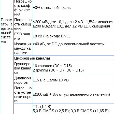
Погрешно
сть коэф
±3% от полной шкалы
ф. усиле
ния
Парам
Погрешно
<200 мВ/дел: ±0,1 дел ±2 мВ ±1,5% смещения
етры в
сть смещ
≥200 мВ/дел: ±0,1 дел ±2 мВ ±1% смещения
ертика
ения
льной
ESD защ
±8 кВ (на входе BNC)
систе
ита
мы
Изоляция
≥40 дБ, от DC до максимальной частоты
между ка
налами
Цифровые каналы
Группиро
16 каналов (D0 ~ D15)
вка канал
2 группы (D0 ~ D7, D8 ~ D15)
ов
Диапазон
±15 В с шагом 10 мВ
порогов
Погрешно
сть устан
±(100 мВ + 3% от установленного значения)
овки поро
га
TTL (1,4 В)
5,0 В CMOS (+2,5 В); 3,3 В CMOS (+1,65 В)