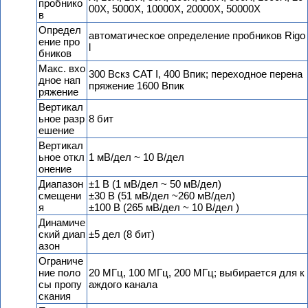
пробнико
00X, 5000X, 10000X, 20000X, 50000X
в
Определ
автоматическое определение пробников Rigo
ение про
l
бников
Макс. вхо
300 Вскз CAT I, 400 Впик; переходное перена
дное нап
пряжение 1600 Впик
ряжение
Вертикал
ьное разр
8 бит
ешение
Вертикал
ьное откл
1 мВ/дел ~ 10 В/дел
онение
Диапазон
±1 В (1 мВ/дел ~ 50 мВ/дел)
смещени
±30 В (51 мВ/дел ~260 мВ/дел)
я
±100 В (265 мВ/дел ~ 10 В/дел )
Динамиче
ский диап
±5 дел (8 бит)
азон
Ограниче
ние поло
20 МГц, 100 МГц, 200 МГц; выбирается для к
сы пропу
аждого канала
скания