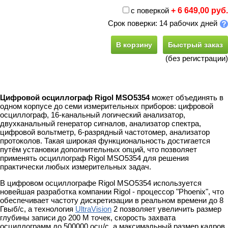
с поверкой
+ 6 649,00 руб.
Срок поверки: 14 рабочих дней
В корзину
Быстрый заказ
(без регистрации)
Цифровой осциллограф Rigol MSO5354
может объединять в
одном корпусе до семи измерительных приборов: цифровой
осциллограф, 16-канальный логический анализатор,
двухканальный генератор сигналов, анализатор спектра,
цифровой вольтметр, 6-разрядный частотомер, анализатор
протоколов. Такая широкая функциональность достигается
путём установки дополнительных опций, что позволяет
применять осциллограф Rigol MSO5354 для решения
практически любых измерительных задач.
В цифровом осциллографе Rigol MSO5354 используется
новейшая разработка компании Rigol - процессор "Phoenix", что
обеспечивает частоту дискретизации в реальном времени до 8
Гвыб/с, а технология
UltraVision
2 позволяет увеличить размер
глубины записи до 200 М точек, скорость захвата
осциллограмм до 500000 осц/с, а максимальный размер кадров