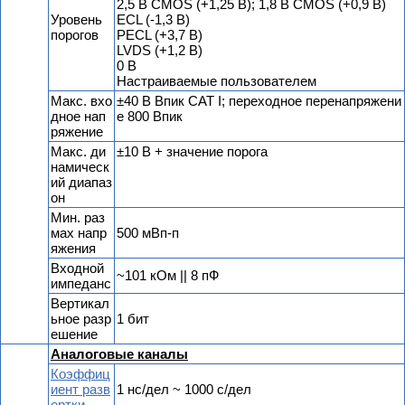
2,5 В CMOS (+1,25 В); 1,8 В CMOS (+0,9 В)
Уровень
ECL (-1,3 В)
порогов
PECL (+3,7 В)
LVDS (+1,2 В)
0 В
Настраиваемые пользователем
Макс. вхо
±40 В Впик CAT I; переходное перенапряжени
дное нап
е 800 Впик
ряжение
Макс. ди
±10 В + значение порога
намическ
ий диапаз
он
Мин. раз
мах напр
500 мВп-п
яжения
Входной
~101 кОм || 8 пФ
импеданс
Вертикал
ьное разр
1 бит
ешение
Аналоговые каналы
Коэффиц
иент разв
1 нс/дел ~ 1000 с/дел
ертки