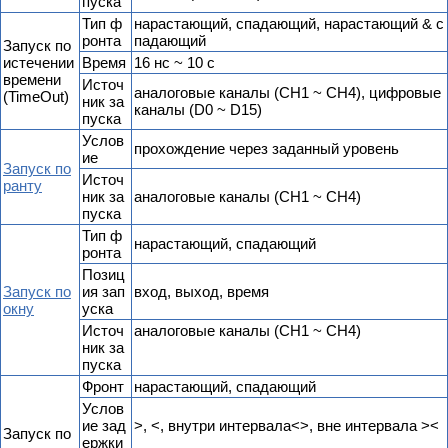
пуска
Тип ф
нарастающий, спадающий, нарастающий & с
ронта
падающий
Запуск по
истечении
Время
16 нс ~ 10 с
времени
Источ
аналоговые каналы (CH1 ~ CH4), цифровые
(TimeOut)
ник за
каналы (D0 ~ D15)
пуска
Услов
прохождение через заданный уровень
ие
Запуск по
Источ
ранту
ник за
аналоговые каналы (CH1 ~ CH4)
пуска
Тип ф
нарастающий, спадающий
ронта
Позиц
Запуск по
ия зап
вход, выход, время
окну
уска
Источ
аналоговые каналы (CH1 ~ CH4)
ник за
пуска
Фронт
нарастающий, спадающий
Услов
ие зад
>, <, внутри интервала<>, вне интервала ><
Запуск по
ержки