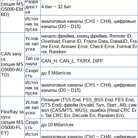
Разря
(опция MS
дност
4 бит ~ 32 бит
O5000-EM
ья
BD)
Источ
аналоговые каналы (CH1 ~ CH4), цифровые
ник за
каналы (D0 ~ D15)
пуска
начало фрейма, конец фрейма, Remote ID,
Услов
Overload, Frame ID, Frame Data, Data&ID, Fra
ие зап
me Error, Answer Error, Check Error, Format Er
уска
ror, Random
CAN запу
Тип си
ск
CAN_H, CAN_L, TX/RX, DIFF
гнала
(опция MS
O5000-AU
Скоро
до 5 Мбит/сек
TO)
сть
Источ
аналоговые каналы (CH1 ~ CH4), цифровые
ник за
каналы (D0 ~ D15)
пуска
Позиция (TSS End, FSS_BSS End, FES End,
Услов
DTS End); фрейм (Invalid, Syn, Start , All); сим
ие зап
вол (CAS/MTS, WUS); ошибка (Head CRC Er
FlexRay за
уска
r, Tail CRC Err, Decode Err, Random Err).
пуск
(опция MS
Скоро
до 10 Мбит/сек
O5000-FL
сть
EY)
Источ
аналоговые каналы (CH1 ~ CH4), цифровые