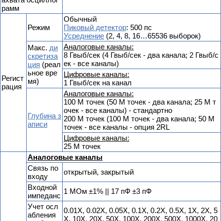
рамм
Обычный
Режим
Пиковый детектор
: 500 пс
Усреднение
(2, 4, 8, 16…65536 выборок)
Аналоговые каналы:
Макс.
ди
8 Гвыб/сек (4 Гвыб/сек - два канала; 2 Гвыб/с
скретиза
ек - все каналы)
ция
(реал
ьное вре
Цифровые каналы:
Регист
мя)
1 Гвыб/сек на канал
рация
Аналоговые каналы:
100 М точек (50 М точек - два канала; 25 М т
очек - все каналы) - стандартно
Глубина з
200 М точек (100 М точек - два канала; 50 М
аписи
точек - все каналы - опция 2RL
Цифровые каналы:
25 М точек
Аналоговые каналы
Связь по
открытый, закрытый
входу
Входной
1 MОм ±1% || 17 пФ ±3 пФ
импеданс
Учет осл
0.01X, 0.02X, 0.05X, 0.1X, 0.2X, 0.5X, 1X, 2X, 5
абления
X, 10X, 20X, 50X, 100X, 200X, 500X, 1000X, 20