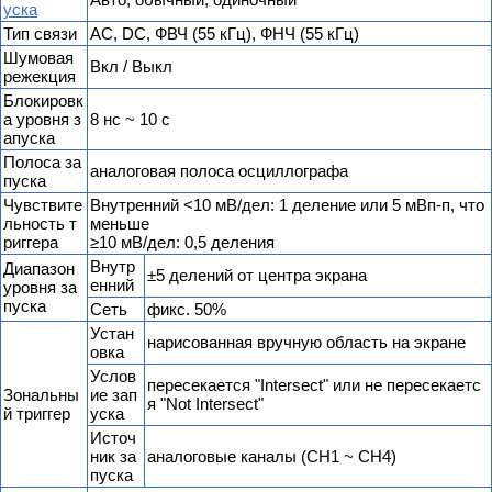
уска
Тип связи
AC, DC, ФВЧ (55 кГц), ФНЧ (55 кГц)
Шумовая
Вкл / Выкл
режекция
Блокировк
а уровня з
8 нс ~ 10 с
апуска
Полоса за
аналоговая полоса осциллографа
пуска
Чувствите
Внутренний <10 мВ/дел: 1 деление или 5 мВп-п, что
льность т
меньше
риггера
≥10 мВ/дел: 0,5 деления
Внутр
Диапазон
±5 делений от центра экрана
енний
уровня за
пуска
Сеть
фикс. 50%
Устан
нарисованная вручную область на экране
овка
Услов
пересекается "Intersect" или не пересекаетс
Зональны
ие зап
я "Not Intersect"
й триггер
уска
Источ
ник за
аналоговые каналы (CH1 ~ CH4)
пуска