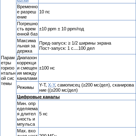
Временно
е разреш
10 пс
ение
Погрешно
сть врем
±10 ppm ± 10 ppm/год
енной баз
Максима
Пред-запуск: ≥ 1/2 ширины экрана
льная за
Пост-запуск: 1 с....100 дел
держка
Парам
Диапазон
етры
коррекци
горизо
и смещен
±100 нс
нтальн
ия между
ой сис
каналами
темы
Y-T,
X-Y
, самописец (≥200 мс/дел), сканирова
Режимы
ние ((≥200 мс/дел)
Цифровые каналы
Мин. опр
еделяема
я длител
5 нс
ьность и
мпульса
Мах. вхо
дная част
200 МГц