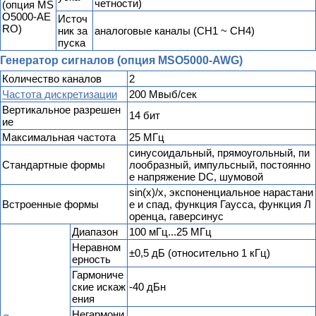
четности)
(опция MS
O5000-AE
Источ
RO)
ник за
аналоговые каналы (CH1 ~ CH4)
пуска
Генератор сигналов (опция MSO5000-AWG)
Количество каналов
2
Частота дискретизации
200 Мвыб/сек
Вертикальное разрешен
14 бит
ие
Максимальная частота
25 МГц
синусоидальный, прямоугольный, пи
Стандартные формы
лообразный, импульсный, постоянно
е напряжение DC, шумовой
sin(x)/x, экспоненциальное нарастани
Встроенные формы
е и спад, функция Гаусса, функция Л
оренца, гаверсинус
Диапазон
100 мГц...25 МГц
Неравном
±0,5 дБ (относительно 1 кГц)
ерность
Гармониче
ские искаж
-40 дБн
ения
Негармони