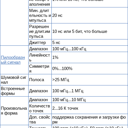
аполнения
Мин. длит
ельность и
20 нс
мпульса
Разрешен
ие длит.им
10 нс или 5 бит, что больше
пульса
Джиттер
5 нс
Диапазон
100 мГц...100 кГц
Линейност
Пилообразн
1%
ь
ый сигнал
Симметри
0%...100%
я
Шумовой сиг
Полоса
>25 МГц
нал
Встроенные
Диапазон
100 мГц...1 МГц
формы
Диапазон
100 мГц...10 МГц
Количеств
Произвольна
2...16 К точек
о точек
я форма
Доп. свойс
поддержка сохранения и загрузки фо
тва
рм