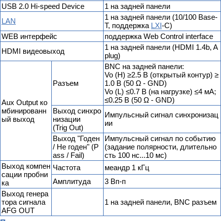
USB 2.0 Hi-speed Device
1 на задней панели
1 на задней панели (10/100 Base-
LAN
T, поддержка
LXI
-C)
WEB интерфейс
поддержка Web Control interface
1 на задней панели (HDMI 1.4b, A
HDMI видеовыход
plug)
BNC на задней панели:
Vo (H) ≥2.5 В (открытый контур) ≥
Разъем
1.0 В (50 Ω - GND)
Vo (L) ≤0.7 В (на нагрузке) ≤4 мА;
≤0.25 В (50 Ω - GND)
Aux Output ко
мбинированн
Выход синхро
Импульсный сигнал синхронизац
ый выход
низации
ии
(Trig Out)
Выход "Годен
Импульсный сигнал по событию
/ Не годен" (P
(задание полярности, длительно
ass / Fail)
сть 100 нс...10 мс)
Выход компен
Частота
меандр 1 кГц
сации пробни
Амплитуда
3 Вп-п
ка
Выход генера
тора сигнала
1 на задней панели, BNC разъем
AFG OUT