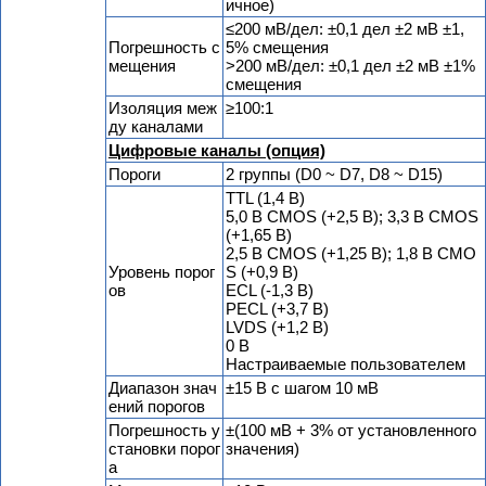
ичное)
≤200 мВ/дел: ±0,1 дел ±2 мВ ±1,
Погрешность с
5% смещения
мещения
>200 мВ/дел: ±0,1 дел ±2 мВ ±1%
смещения
Изоляция меж
≥100:1
ду каналами
Цифровые каналы (опция)
Пороги
2 группы (D0 ~ D7, D8 ~ D15)
TTL (1,4 В)
5,0 В CMOS (+2,5 В); 3,3 В CMOS
(+1,65 В)
2,5 В CMOS (+1,25 В); 1,8 В CMO
Уровень порог
S (+0,9 В)
ов
ECL (-1,3 В)
PECL (+3,7 В)
LVDS (+1,2 В)
0 В
Настраиваемые пользователем
Диапазон знач
±15 В с шагом 10 мВ
ений порогов
Погрешность у
±(100 мВ + 3% от установленного
становки порог
значения)
а