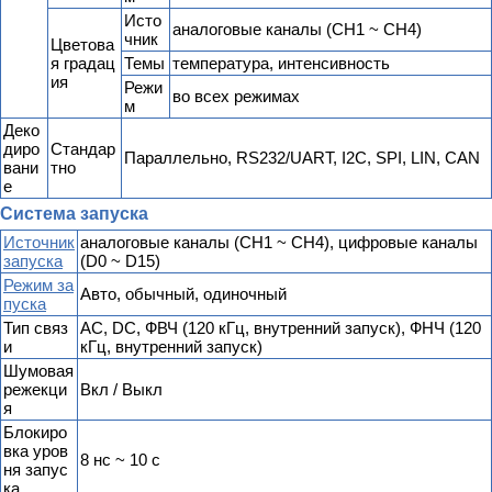
Исто
аналоговые каналы (CH1 ~ CH4)
чник
Цветова
я градац
Темы
температура, интенсивность
ия
Режи
во всех режимах
м
Деко
диро
Стандар
Параллельно, RS232/UART, I2C, SPI, LIN, CAN
вани
тно
е
Система запуска
Источник
аналоговые каналы (CH1 ~ CH4), цифровые каналы
запуска
(D0 ~ D15)
Режим за
Авто, обычный, одиночный
пуска
Тип связ
AC, DC, ФВЧ (120 кГц, внутренний запуск), ФНЧ (120
и
кГц, внутренний запуск)
Шумовая
режекци
Вкл / Выкл
я
Блокиро
вка уров
8 нс ~ 10 с
ня запус
ка