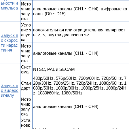
ьности и
Исто
мпульса
чник
аналоговые каналы (CH1 ~ CH4), цифровые ка
запу
налы (D0 ~ D15)
ска
Усло
вие з
положительная или отрицательная полярност
апус
ь: >, <, внутри диапазона <>
Запуск п
ка
о скорос
ти нарас
Исто
тания
чник
аналоговые каналы (CH1 ~ CH4)
запу
ска
Сист
NTSC, PAL и SECAM
ема
480p/60Hz, 576p/50Hz, 720p/60Hz, 720p/50Hz, 7
Стан
20p/30Hz, 720p/25Hz, 720p/24Hz, 1080p/60Hz, 1
Запуск п
дарт
080p/50Hz, 1080p/30Hz, 1080p/25Hz, 1080p/24H
о видеос
z, 1080i/60Hz, 1080i/50Hz
игналу
Исто
чник
аналоговые каналы (CH1 ~ CH4)
запу
ска
Уста
новк