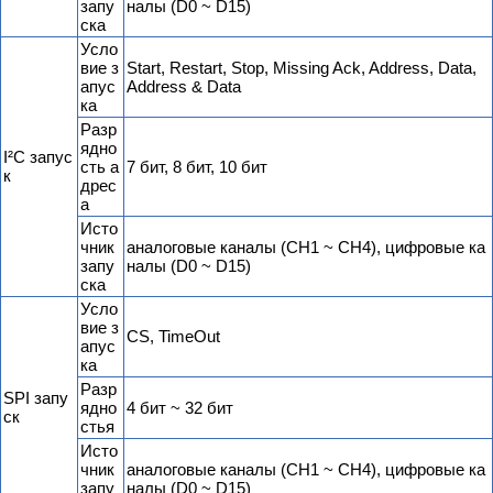
запу
налы (D0 ~ D15)
ска
Усло
вие з
Start, Restart, Stop, Missing Ack, Address, Data,
апус
Address & Data
ка
Разр
ядно
I²C запус
сть а
7 бит, 8 бит, 10 бит
к
дрес
а
Исто
чник
аналоговые каналы (CH1 ~ CH4), цифровые ка
запу
налы (D0 ~ D15)
ска
Усло
вие з
CS, TimeOut
апус
ка
Разр
SPI запу
ядно
4 бит ~ 32 бит
ск
стья
Исто
чник
аналоговые каналы (CH1 ~ CH4), цифровые ка
запу
налы (D0 ~ D15)