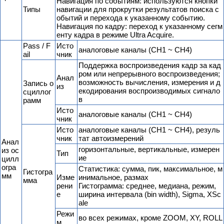
Навигация по событиям: используются кнопки
Типы
навигации для прокрутки результатов поиска с
обытий и перехода к указанному событию.
Навигация по кадру: переход к указанному сегм
енту кадра в режиме Ultra Acquire.
Pass / F
Исто
аналоговые каналы (CH1 ~ CH4)
ail
чник
Поддержка воспроизведения кадр за кад
ром или непрерывного воспроизведения;
Анал
возможность вычисления, измерения и д
Запись о
из
екодирования воспроизводимых сигнало
сциллог
в
рамм
Исто
аналоговые каналы (CH1 ~ CH4)
чник
Исто
аналоговые каналы (CH1 ~ CH4), резуль
чник
тат автоизмерений
Анал
горизонтальные, вертикальные, измерен
из ос
Тип
ие
цилл
огра
Статистика: сумма, пик, максимальное, м
Гистогра
мм
Изме
инимальное, размах
мма
рени
Гистограмма: среднее, медиана, режим,
е
ширина интервала (bin width), Sigma, XSc
ale
Режи
во всех режимах, кроме ZOOM, XY, ROLL
м