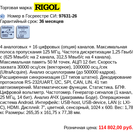
Торговая марка:
Номер в Госреестре СИ:
97631-26
Гарантийный срок:
36 месяцев
4 аналоговых + 16 цифровых (опция) каналов. Максимальная
полоса пропускания 125 МГц. Частота дискретизации 1,25 Гвыб/
с (625 Мвыб/с на 2 канала, 312,5 Мвыб/с на 4 канала).
Максимальная память 50 М точек. АЦП 12 бит. Скорость
захвата 30000 осц/сек (векторное), 1000000 осц./сек
(UltraAcquire). Анализ осциллограмм (до 500000 кадров).
Расширенная синхронизация (17 типов штатно). Декодирование
протоколов RS-232/UART, I2C, SPI, CAN, LIN. 41 тип
автоизмерений. Математические функции. Статистика. БПФ.
Цифровой вольтметр. Частотомер. Генератор сигналов (1 канал,
25 МГц, 14 бит). Анализ АЧХ (диаграммы Боде). Операционная
система Android. Интерфейс: USB-host, USB-device, LAN (c LXI-
C), HDMI. Дисплей: 7", цветной, сенсорный, 1024 х 600. Вес: 1,78
кг. Размеры: 265,35 x 161,75 x 77,38 мм.
Розничная цена:
114 802,00 руб.