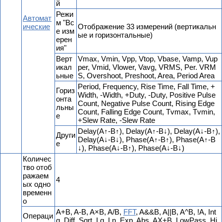
й
Режи
Автомат
м "Вс
ические
Отображение 33 измерений (вертикальн
е изм
ые и горизонтальные)
ерен
ия"
Верт
Vmax, Vmin, Vpp, Vtop, Vbase, Vamp, Vup
икал
per, Vmid, Vlower, Vavg, VRMS, Per. VRM
ьные
S, Overshoot, Preshoot, Area, Period Area
Period, Frequency, Rise Time, Fall Time, +
Гориз
Width, -Width, +Duty, -Duty, Positive Pulse
онта
Count, Negative Pulse Count, Rising Edge
льны
Count, Falling Edge Count, Tvmax, Tvmin,
е
+Slew Rate, -Slew Rate
Delay(A↑-B↑), Delay(A↑-B↓), Delay(A↓-B↑),
Други
Delay(A↓-B↓), Phase(A↑-B↑), Phase(A↑-B
е
↓), Phase(A↓-B↑), Phase(A↓-B↓)
Количес
тво отоб
ражаем
4
ых одно
временн
о
A+B, A-B, A×B, A/B,
FFT
, A&&B, A||B, A^B, !A, Int
Операци
g, Diff, Sqrt, Lg, Ln, Exp, Abs, AX+B, LowPass, Hi