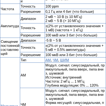
и
Точность
100 ppm
Частота
Разрешение
0,1 Гц или 4 бит (что больше)
2 мВ ~ 10 В (≤ 10 МГц)
Диапазон
2 мВ ~ 5 В (> 10 МГц)
Амплитуда
±(2% от установленного значения +
Точность
1 мВ) (частота = 1 кГц)
Разрешение
100 мкВ или 3 бит (что больше)
Диапазон
-5 В ~ 5 В
Смещение
постоянной
±(2% от установленного значения +
Точность
составляю
5 мВ + 0.5% амплитуды)
щей
Разрешение
100 мкВ или 3 бит (что больше)
Тип
АМ
,
ЧМ
,
ШИМ
Модул. сигнал: синусоидальный, пр
ямоугольный, пила вверх, пила вни
з, шумовой
АМ
Источник: внутренний
Частота: 2 мГц ... 1 МГц
Глубина модуляции: 0% ... 120%
Модул. сигнал: синусоидальный, пр
ямоугольный, пила вверх, пила вни
з, шумовой
Форма несущей: синусоидальная, п
ЧМ
Модуляци