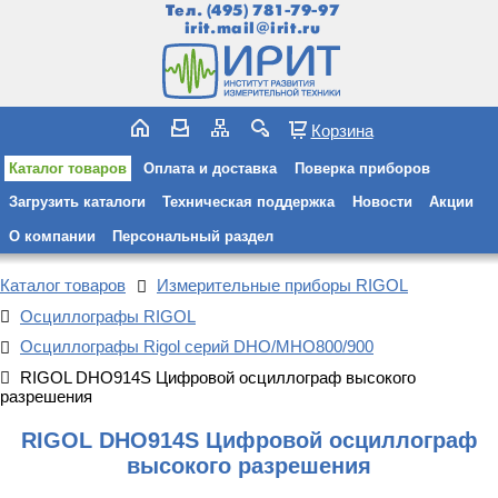
Тел.
(495) 781-79-97
irit.mail@irit.ru
Корзина
Каталог товаров
Оплата и доставка
Поверка приборов
Загрузить каталоги
Техническая поддержка
Новости
Акции
О компании
Персональный раздел
Каталог товаров
Измерительные приборы RIGOL
Осциллографы RIGOL
Осциллографы Rigol серий DHO/MHO800/900
RIGOL DHO914S Цифровой осциллограф высокого
разрешения
RIGOL DHO914S Цифровой осциллограф
высокого разрешения