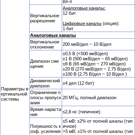
Вп-п
Аналоговые каналы:
12 бит
Вертикальное
разрешение
Цифровые каналы
(опция):
1 бит
Аналоговые каналы
Вертикальное
200 мкВ/дел ~ 10 В/дел
отклонение
±0,5 В (<500 мкВ/дел)
±1 В (500 мкВ/дел ~ 65 мВ/дел)
Диапазон сме
±8 В (65 мВ/дел ~ 270 мВ/дел)
щения
±20 В (270 мкВ/дел ~ 2.75 В/дел)
±100 В (2.75 В/дел ~ 10 В/дел )
Динамический
±4 дел (12 бит)
диапазон
Параметры в
Ограничение п
ертикальной
олосы пропуск
20 МГц, полный диапазон
системы
ания
Время нараста
≤2,8 нс (типичное)
ния
≤5 мВ: ±2% от полной шкалы (тип
Погрешность к
ичное)
оэф. усиления
>5 мВ: ±1% от полной шкалы (тип