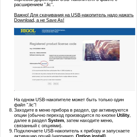
расширением ".lic".
Важно! Для скачивания на USB-накопитель надо нажать
Download, а не Save As!
На одном USB-накопителе может быть только один
файл ".lic"!
Заходите в меню прибора в раздел, где активируются
опции (обычно переход производится по кнопке
Utility
,
далее в раздел
System
, затем находите меню,
связанный с опциями).
Подключаете USB-накопитель к прибору и запускаете
активацию опций (например,
Option install
).