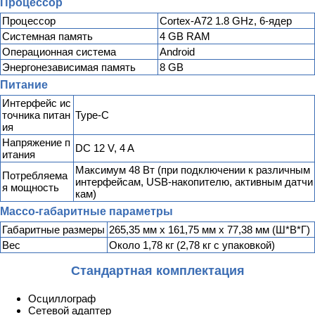
Процессор
Процессор
Cortex-A72 1.8 GHz, 6-ядер
Системная память
4 GB RAM
Операционная система
Android
Энергонезависимая память
8 GB
Питание
Интерфейс ис
точника питан
Type-C
ия
Напряжение п
DC 12 V, 4 A
итания
Максимум 48 Вт (при подключении к различным
Потребляема
интерфейсам, USB-накопителю, активным датчи
я мощность
кам)
Массо-габаритные параметры
Габаритные размеры
265,35 мм x 161,75 мм x 77,38 мм (Ш*В*Г)
Вес
Около 1,78 кг (2,78 кг с упаковкой)
Стандартная комплектация
Осциллограф
Сетевой адаптер