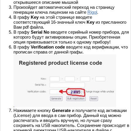
открывшееся описание мышкой
Произойдет автоматический переход на страницу
генерации ключа лицензии на сайте
Rigol
.
В графу
Key
на этой странице вводите
соответствующий 16-значный ключ
Key
из присланного
Вам pdf файла.
В графу
Serial No
вводите серийный номер прибора, для
которого будут активированы опции. Приобретенная
опция привязывается только к одному прибору!
В графу
Verification code
вводите код верификации, что
прописан справа от данной графы.
Нажимаете кнопку
Generate
и получаете код активации
(License) для ввода в сам прибор. Данный код можно
распечатать и вводить вручную, но лучше сразу
сохранить на USB накопитель. Сохранение происходит в
корневой директории USB-накопителя в файле с