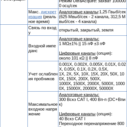
Режим UltraAcquire: захват 100000
0 осц/сек
Макс.
дискрет
Аналоговые каналы
:1,25 Гвыб/сек
изация
(реаль
(625 Мвыб/сек - 2 канала, 312,5 М
ное время)
выб/сек - 4 канала)
Связь по вход
открытый, закрытый, земля
у
Аналоговые каналы:
1 MΩ±1% || 15 пФ ±3 пФ
Входной импе
данс
Цифровые каналы
(опция):
около 101 кΩ || 8 пФ
0.001X, 0.002X, 0.005X, 0.01X, 0.02
X, 0.05X, 0.1X, 0.2X, 0.5X,
Учет ослаблен
1X, 2X, 5X, 10X, 15X, 20X, 50X, 10
ия пробников
0X, 150X, 200X, 500X,
1000X, 1500X, 2000X, 5000X, 1000
0X, 15000X, 20000X, 50000X
Аналоговые каналы:
300 Вскз CAT I, 400 Вп-п (DC+Впи
Максимальное
к)
входное напря
жение
Цифровые каналы
(опция):
40 Вскз CAT I
Переходное перенапряжение 800