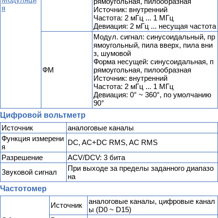
рямоугольная, пилообразная
я
Источник: внутренний
Частота: 2 мГц ... 1 МГц
Девиация: 2 мГц ... несущая частота
Модул. сигнал: синусоидальный, пр
ямоугольный, пила вверх, пила вни
з, шумовой
Форма несущей: синусоидальная, п
ФМ
рямоугольная, пилообразная
Источник: внутренний
Частота: 2 мГц ... 1 МГц
Девиация: 0° ~ 360°, по умолчанию
90°
Цифровой вольтметр
Источник
аналоговые каналы
Функция измерени
DC, AC+DC RMS, AC RMS
я
Разрешение
ACV/DCV: 3 бита
При выходе за пределы заданного диапазо
Звуковой сигнал
на
Частотомер
аналоговые каналы, цифровые канал
Источник
ы (D0 ~ D15)