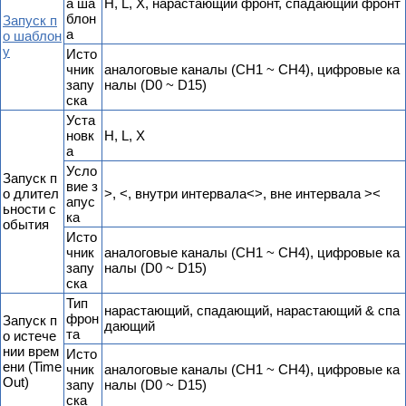
а ша
H, L, X, нарастающий фронт, спадающий фронт
блон
Запуск п
а
о шаблон
у
Исто
чник
аналоговые каналы (CH1 ~ CH4), цифровые ка
запу
налы (D0 ~ D15)
ска
Уста
новк
H, L, X
а
Усло
Запуск п
вие з
о длител
>, <, внутри интервала<>, вне интервала ><
апус
ьности с
ка
обытия
Исто
чник
аналоговые каналы (CH1 ~ CH4), цифровые ка
запу
налы (D0 ~ D15)
ска
Тип
нарастающий, спадающий, нарастающий & спа
фрон
Запуск п
дающий
та
о истече
нии врем
Исто
ени (Time
чник
аналоговые каналы (CH1 ~ CH4), цифровые ка
Out)
запу
налы (D0 ~ D15)
ска