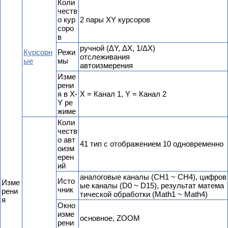
Коли
честв
о кур
2 пары XY курсоров
соро
в
ручной (ΔY, ΔX, 1/ΔX)
Курсорн
Режи
отслеживания
ые
мы
автоизмерения
Изме
рени
я в X-
X = Канал 1, Y = Канал 2
Y ре
жиме
Коли
честв
о авт
41 тип с отображением 10 одновременно
оизм
ерен
ий
аналоговые каналы (CH1 ~ CH4), цифров
Исто
Изме
ые каналы (D0 ~ D15), результат матема
чник
рени
тической обработки (Math1 ~ Math4)
я
Окно
изме
основное, ZOOM
рени