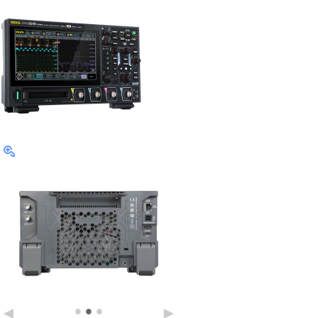
•
•
•
◄
►