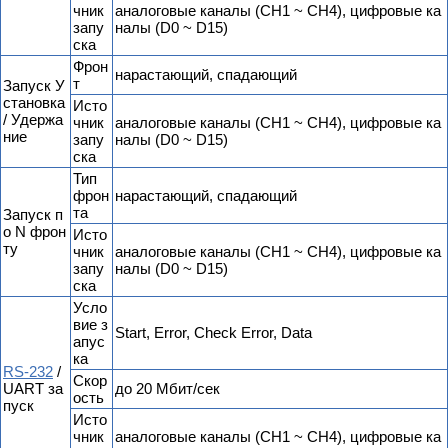
чник
аналоговые каналы (CH1 ~ CH4), цифровые ка
запу
налы (D0 ~ D15)
ска
Фрон
нарастающий, спадающий
т
Запуск У
становка
Исто
/ Удержа
чник
аналоговые каналы (CH1 ~ CH4), цифровые ка
ние
запу
налы (D0 ~ D15)
ска
Тип
фрон
нарастающий, спадающий
та
Запуск п
о N фрон
Исто
ту
чник
аналоговые каналы (CH1 ~ CH4), цифровые ка
запу
налы (D0 ~ D15)
ска
Усло
вие з
Start, Error, Check Error, Data
апус
ка
RS-232
/
Скор
UART за
до 20 Мбит/сек
ость
пуск
Исто
чник
аналоговые каналы (CH1 ~ CH4), цифровые ка