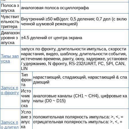
Полоса з
аналоговая полоса осциллографа
апуска
Чувствит
Внутренний ≥50 мВ/дел: 0,5 деления; 0,7 дел (с вклю
ельность
ченной шумовой режекцией)
триггера
Диапазон
уровня з
±4.5 делений от центра экрана
апуска
запуск по фронту, длительности импульса, скорости
нарастания, видео, шаблону, длительности события,
Типы зап
истечению времени, ранту, окну, задержке, установке
уска
/ удержанию, N фронту, RS-232/UART, I²C, SPI, CAN,
LIN
Тип
нарастающий, спадающий, нарастающий & спа
фрон
дающий
та
Запуск п
Исто
о фронту
чник
аналоговые каналы (CH1 ~ CH4), цифровые ка
запу
налы (D0 ~ D15)
ска
Усло
вие з
положительная полярность импульса: >, <, =
апус
отрицательная полярность импульса: >, <, =
Запуск п
ка
о длител