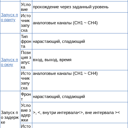
Усло
прохождение через заданный уровень
вие
Запуск п
Исто
о ранту
чник
аналоговые каналы (CH1 ~ CH4)
запу
ска
Тип
фрон
нарастающий, спадающий
та
Пози
ция з
Запуск п
вход, выход, время
апус
о окну
ка
Исто
аналоговые каналы (CH1 ~ CH4)
чник
запу
ска
Фрон
нарастающий, спадающий
т
Усло
вие з
Запуск п
>, <, внутри интервала<>, вне интервала ><
адер
о задерж
жки
ке
Исто