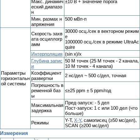
Макс. динамич
±10 В + значение порога
еский диапазо
н
Мин. размах н
500 мВп-п
апряжения
30000 осц./сек в векторном режим
Скорость захв
е
ата осциллогр
1000000 осц./сек в режиме UltraAc
амм
quire
Интерполяция
(sin x)/x
Глубина запис
50 М точек (25 М точек - 2 канала,
и
10 М точек - 4 канала)
Параметры
Коэффициент
2 нс/дел ~ 500 с/дел, точная
горизонтальн
развертки
ой системы
Погрешность в
ременной баз
≤±25 ppm ± 5 ppm/год
ы
Пред-запуск: - 5 дел
Максимальная
Пост-запуск: 1 с или 100 дел (что
задержка
больше)
Y-T,
X-Y
, самописец (≥50 мс/дел),
Режимы
SCAN (≥200 мс/дел)
Измерения