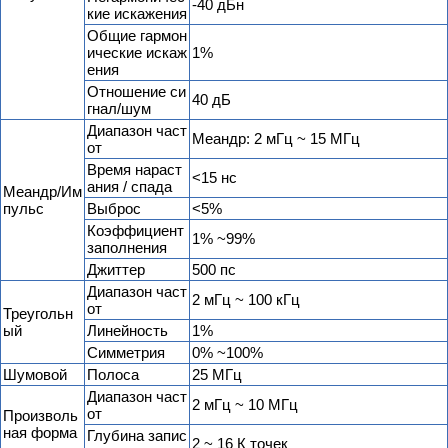
-40 дБн
кие искажения
Общие гармон
ические искаж
1%
ения
Отношение си
40 дБ
гнал/шум
Диапазон част
Меандр: 2 мГц ~ 15 МГц
от
Время нараст
<15 нс
ания / спада
Меандр/Им
пульс
Выброс
<5%
Коэффициент
1% ~99%
заполнения
Джиттер
500 пс
Диапазон част
2 мГц ~ 100 кГц
от
Треугольн
ый
Линейность
1%
Симметрия
0% ~100%
Шумовой
Полоса
25 МГц
Диапазон част
2 мГц ~ 10 МГц
от
Произволь
ная форма
Глубина запис
2 ~ 16 К точек