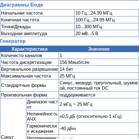
Диаграммы Боде
Начальная частота
10 Гц...24.99 МГц
Конечная частота
100 Гц...24.99 МГц
Точки/Декады
10...300 МГц
Выходная амплитуда
20 мВ...5 В
Генератор
Характеристика
Значение
Количесто каналов
1
Частота дискретизации
156 Мвыб/сек
Вертикальное разрешение
14 бит
Максимальная частота
25 МГц
Синус, меандр, треугольный, шумов
Стандартные формы
ой, постоянный ток DC
Произвольная форма
поддерживается
Диапазон част
2 мГц ~ 25 МГц
от
Нелинейность
±0,5 дБ (относительно 1 кГц)
АЧХ
Гармонически
-40 дБн
е искажения
Синус
Негармоничес