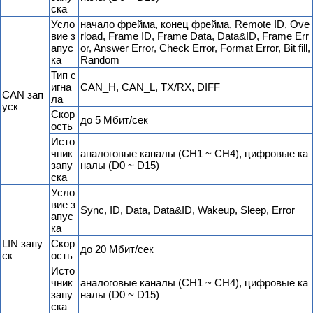
ска
Усло
начало фрейма, конец фрейма, Remote ID, Ove
вие з
rload, Frame ID, Frame Data, Data&ID, Frame Err
апус
or, Answer Error, Check Error, Format Error, Bit fill,
ка
Random
Тип с
игна
CAN_H, CAN_L, TX/RX, DIFF
CAN зап
ла
уск
Скор
до 5 Мбит/сек
ость
Исто
чник
аналоговые каналы (CH1 ~ CH4), цифровые ка
запу
налы (D0 ~ D15)
ска
Усло
вие з
Sync, ID, Data, Data&ID, Wakeup, Sleep, Error
апус
ка
LIN запу
Скор
до 20 Мбит/сек
ск
ость
Исто
чник
аналоговые каналы (CH1 ~ CH4), цифровые ка
запу
налы (D0 ~ D15)
ска