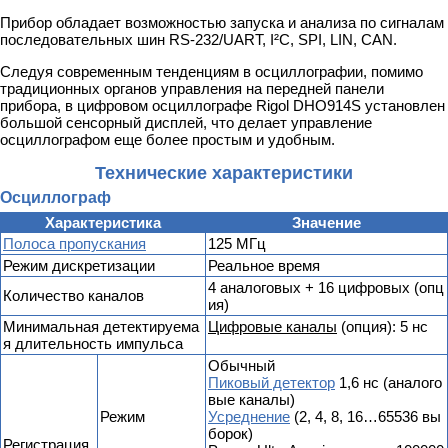
Прибор обладает возможностью запуска и анализа по сигналам
последовательных шин RS-232/UART, I²C, SPI, LIN, CAN.
Следуя современным тенденциям в осциллографии, помимо
традиционных органов управления на передней панели
прибора, в цифровом осциллографе Rigol DHO914S установлен
большой сенсорный дисплей, что делает управление
осциллографом еще более простым и удобным.
Технические характеристики
Осциллограф
Характеристика
Значение
Полоса пропускания
125 MГц
Режим дискретизации
Реальное время
4 аналоговых + 16 цифровых (опц
Количество каналов
ия)
Минимальная детектируема
Цифровые каналы
(опция): 5 нс
я длительность импульса
Обычный
Пиковый детектор
1,6 нс (аналого
вые каналы)
Режим
Усреднение
(2, 4, 8, 16…65536 вы
борок)
Регистрация