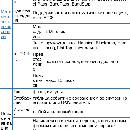
и
ghPass, BandPass, BandStop
Цветова
Мате
Поддерживается в математических операциях,
я градац
мати
в т.ч. БПФ
ия
ческ
ие оп
Мак
ерац
с. дл
1 М точек
ии
ина
Тип о
прямоугольник, Hanning, Blackman, Ham
кна
ming, Flat Top, треугольник
БПФ (
FF
Пред
T
)
став
полный дисплей, половина дисплея
лени
е
Поис
к пик
макс. 15 пиков
ов
Тип
фронт, импульс
Отображ
таблица событий с сохранением во внутренню
ение
ю память или USB-носитель
Источни
любой аналоговый канал
Поис
к
к и н
Навигация по времени: переход к полученным
авига
формам сигналов во временном порядке.
ция