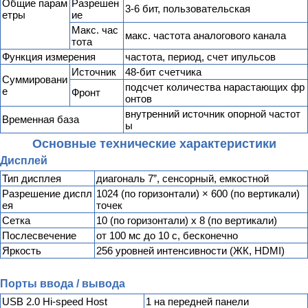
Общие парам
Разрешен
3-6 бит, пользовательская
етры
ие
Макс. час
макс. частота аналогового канала
тота
Функция измерения
частота, период, счет ипульсов
Источник
48-бит счетчика
Суммировани
подсчет количества нарастающих фр
е
Фронт
онтов
внутренний источник опорной частот
Временная база
ы
Основные технические характеристики
Дисплей
Тип дисплея
диагональ 7”, сенсорный, емкостной
Разрешение диспл
1024 (по горизонтали) × 600 (по вертикали)
ея
точек
Сетка
10 (по горизонтали) x 8 (по вертикали)
Послесвечение
от 100 мс до 10 с, бесконечно
Яркость
256 уровней интенсивности (ЖК, HDMI)
Порты ввода / вывода
USB 2.0 Hi-speed Host
1 на передней панели