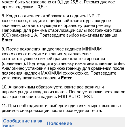
может быть установлено от 0,1 до 25,5 с. Рекомендуемое
время задержки – 0,5 с.
8. Когда на дисплее отображается надпись INPUT
xxxx=xxxxxx, введите с цифровой клавиатуры входное
значение, соответствующее выбранному ранее режиму.
Например, для режима стабилизации силы постоянного тока
(СС) значение 1 А. Подтвердите выбор нажатием клавиши
Enter
.
9. После появления на дисплее надписи MINIMUM
xxxx=xxxxxx введите с клавиатуры значение
соответствующее нижней границе для тестирования
(сравнения). Подтвердите установку нажатием клавиши
Enter
.
Аналогично установим верхнюю границу для сравнения после
появления надписи MAXIMUM xxxx=xxxxxx. Подтвердите
установку нажатием клавиши
Enter
.
10. Аналогичным образом установите все режимы и
параметры для каждого из шагов. После установки всех шагов
на экране появится надпись EDIT AUTO TEST.
11. При необходимости, выберем один из четырех выходных
режимов синхронизации после прохождения теста:
Сообщение на эк
Пояснение
ране