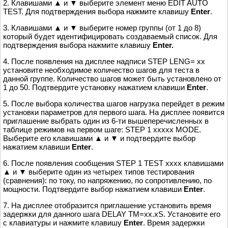
2. Клавишами ▲ и ▼ выберите элемент меню EDIT AUTO
TEST. Для подтверждения выбора нажмите клавишу
Enter
.
3. Клавишами ▲ и ▼ выберите номер группы (от 1 до 8)
который будет идентифицировать создаваемый список. Для
подтверждения выбора нажмите клавишу
Enter.
4. После появления на дисплее надписи STEP LENG= xx
установите необходимое количество шагов для теста в
данной группе. Количество шагов может быть установлено от
1 до 50. Подтвердите установку нажатием клавиши
Enter
.
5. После выбора количества шагов нагрузка перейдет в режим
установки параметров для первого шага. На дисплее появится
приглашение выбрать один из 6-ти вышеперечисленных в
таблице режимов на первом шаге: STEP 1 xxxxx MODE.
Выберите его клавишами ▲ и ▼ и подтвердите выбор
нажатием клавиши
Enter
.
6. После появления сообщения STEP 1 TEST xxxx клавишами
▲ и ▼ выберите один из четырех типов тестирования
(сравнения): по току, по напряжению, по сопротивлению, по
мощности. Подтвердите выбор нажатием клавиши
Enter
.
7. На дисплее отобразится приглашение установить время
задержки для данного шага DELAY TM=xx.xS. Установите его
с клавиатуры и нажмите клавишу
Enter
. Время задержки