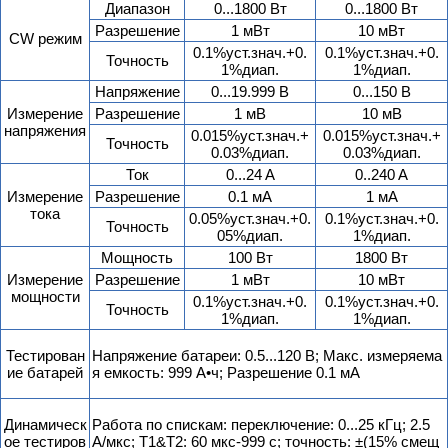
Диапазон
0...1800 Вт
0...1800 Вт
Разрешение
1 мВт
10 мВт
CW режим
0.1%уст.знач.+0.
0.1%уст.знач.+0.
Точность
1%диап.
1%диап.
Напряжение
0...19.999 В
0...150 В
Измерение
Разрешение
1 мВ
10 мВ
напряжения
0.015%уст.знач.+
0.015%уст.знач.+
Точность
0.03%диап.
0.03%диап.
Ток
0...24 A
0..240 A
Измерение
Разрешение
0.1 мА
1 мA
тока
0.05%уст.знач.+0.
0.1%уст.знач.+0.
Точность
05%диап.
1%диап.
Мощность
100 Вт
1800 Вт
Измерение
Разрешение
1 мВт
10 мВт
мощности
0.1%уст.знач.+0.
0.1%уст.знач.+0.
Точность
1%диап.
1%диап.
Тестирован
Напряжение батареи: 0.5...120 В; Макс. измеряема
ие батарей
я емкость: 999 А•ч; Разрешение 0.1 мА
Динамическ
Работа по спискам: переключение: 0...25 кГц; 2.5
ое тестиров
A/мкс; T1&T2: 60 мкс-999 с; точность: ±(15% смещ