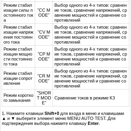
Режим стабил
Выбор одного из 4-х типов: сравнен
изации силы п
"CC M
ие токов, сравнение напряжений, ср
остоянного ток
ODE"
авнение мощностей и сравнение со
а
противлений
Режим стабил
Выбор одного из 4-х типов: сравнен
изации напряж
"CV M
ие токов, сравнение напряжений, ср
ения постоянн
ODE"
авнение мощностей и сравнение со
ого тока
противлений
Режим стабил
Выбор одного из 4-х типов: сравнен
изации мощно
"CP M
ие токов, сравнение напряжений, ср
сти постоянно
ODE"
авнение мощностей и сравнение со
го тока
противлений
Выбор одного из 4-х типов: сравнен
Режим стабил
"CR M
ие токов, сравнение напряжений, ср
изации сопрот
ODE"
авнение мощностей и сравнение со
ивления
противлений
"SHOR
Режим коротко
T MOD
Сравнение токов в режиме КЗ
го замыкания
E"
1. Нажмите клавиши
Shift+0
для входа в меню и клавишами
▲ и ▼ выберите элемент меню MENU AUTO TEST. Для
подтверждения выбора нажмите клавишу
Enter
.