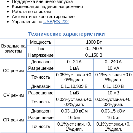
Поддержка внешнего запуска
Компенсация падения напряжения
Работа по спискам
Автоматическое тестирование
Управление по
USB
/
RS-232
Технические характеристики
Мощность
1800 Вт
Входные па
Ток
0...240 A
раметры
Напряжение
0...150 В
Диапазон
0...24 A
0...240 A
Разрешение
1 мA
10 мA
CC режим
0.05%уст.знач.+0.
0.1%уст.знач.+0.0
Точность
05%диап.
5%диап.
Диапазон
0.1...19.999 В
0.1...150 В
Разрешение
1 мВ
10 мВ
CV режим
0.03%уст.знач.+0.
0.03%уст.знач.+0.
Точность
02%диап.
02%диап.
Диапазон
0.03...10 кОм
0.03...5 кОм
Разрешение
16 бит
16 бит
CR режим
0.1%уст.знач.+0.
0.1%уст.знач.+0.
Точность
1%диап.
1%диап.