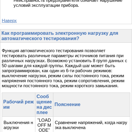
Неисправность предохранителя означает нарушение
условий эксплуатации прибора.
Наверх
Как программировать электронную нагрузку для
автоматического тестирования?
Функция автоматического тестирования позволяет
тестировать различные параметры источников питания при
различных нагрузках. Возможно установить 8 групп данных с
50 шагами для каждой группы. Каждый шаг может быть
запрограммирован, как один из 6-ти рабочих режимов:
выключение нагрузки, режим силы постоянного тока, режим
напряжения постоянного тока, режим сопротивления, режим
мощности постоянного тока, режим короткого замыкания.
Сооб
Рабочий реж
щение
Пояснение
им
на дис
плее
"LOAD
Выключения н
Сравнение напряжений, когда нагру
OFF M
агрузки
зка выключена
ODE"