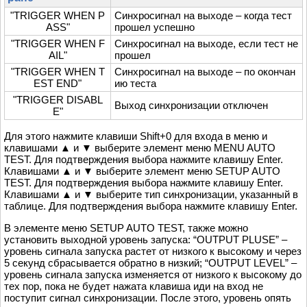
"TRIGGER WHEN P
Синхросигнал на выходе – когда тест
ASS"
прошел успешно
"TRIGGER WHEN F
Синхросигнал на выходе, если тест не
AIL"
прошел
"TRIGGER WHEN T
Синхросигнал на выходе – по окончан
EST END"
ию теста
"TRIGGER DISABL
Выход синхронизации отключен
E"
Для этого нажмите клавиши Shift+0 для входа в меню и
клавишами ▲ и ▼ выберите элемент меню MENU AUTO
TEST. Для подтверждения выбора нажмите клавишу Enter.
Клавишами ▲ и ▼ выберите элемент меню SETUP AUTO
TEST. Для подтверждения выбора нажмите клавишу Enter.
Клавишами ▲ и ▼ выберите тип синхронизации, указанный в
таблице. Для подтверждения выбора нажмите клавишу Enter.
В элементе меню SETUP AUTO TEST, также можно
установить выходной уровень запуска: “OUTPUT PLUSE” –
уровень сигнала запуска растет от низкого к высокому и через
5 секунд сбрасывается обратно в низкий; “OUTPUT LEVEL” –
уровень сигнала запуска изменяется от низкого к высокому до
тех пор, пока не будет нажата клавиша иди на вход не
поступит сигнал синхронизации. После этого, уровень опять