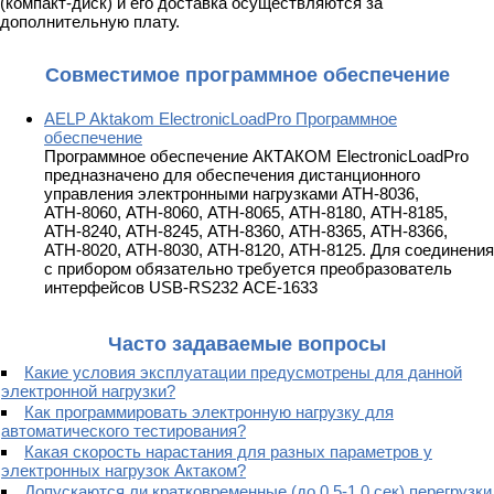
(компакт-диск) и его доставка осуществляются за
дополнительную плату.
Совместимое программное обеспечение
AELP Aktakom ElectronicLoadPro Программное
обеспечение
Программное обеспечение АКТАКОМ ElectronicLoadPro
предназначено для обеспечения дистанционного
управления электронными нагрузками АТН-8036,
АТН-8060, АТН-8060, АТН-8065, АТН-8180, АТН-8185,
АТН-8240, АТН-8245, АТН-8360, АТН-8365, АТН-8366,
АТН-8020, АТН-8030, АТН-8120, АТН-8125. Для соединения
с прибором обязательно требуется преобразователь
интерфейсов USB-RS232 АСЕ-1633
Часто задаваемые вопросы
Какие условия эксплуатации предусмотрены для данной
электронной нагрузки?
Как программировать электронную нагрузку для
автоматического тестирования?
Какая скорость нарастания для разных параметров у
электронных нагрузок Актаком?
Допускаются ли кратковременные (до 0,5-1,0 сек) перегрузки