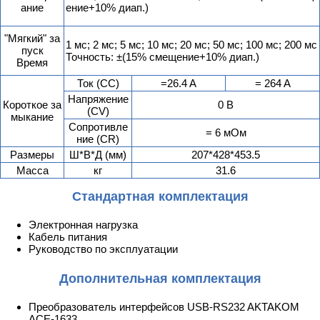
ание
ение+10% диап.)
"Мягкий" за
1 мс; 2 мс; 5 мс; 10 мс; 20 мс; 50 мс; 100 мс; 200 мс
пуск
Точность: ±(15% смещение+10% диап.)
Время
Ток (CC)
=26.4 A
= 264 A
Напряжение
Короткое за
0 В
(CV)
мыкание
Сопротивле
= 6 мОм
ние (CR)
Размеры
Ш*В*Д (мм)
207*428*453.5
Масса
кг
31.6
Стандартная комплектация
Электронная нагрузка
Кабель питания
Руководство по эксплуатации
Дополнительная комплектация
Преобразователь интерфейсов USB-RS232 AKTAKOM
АСЕ-1633