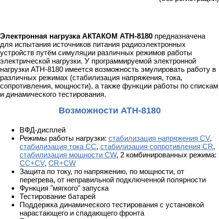
Электронная нагрузка АКТАКОМ АТН-8180
предназначена
для испытания источников питания радиоэлектронных
устройств путём симуляции различных режимов работы
электрической нагрузки. У программируемой электронной
нагрузки АТН-8180 имеется возможность эмулировать работу в
различных режимах (стабилизация напряжения, тока,
сопротивления, мощности), а также функции работы по спискам
и динамического тестирования.
Возможности АТН-8180
ВФД-дисплей
Режимы работы нагрузки:
стабилизация напряжения CV
,
стабилизация тока CC
,
стабилизация сопротивления CR
,
стабилизация мощности CW
, 2 комбинированных режима:
CC+CV
,
CR+CW
Защита по току, по напряжению, по мощности, от
перегрева, от неправильной подключенной полярности
Функция "мягкого" запуска
Тестирование батарей
Поддержка динамического тестирования с установкой
нарастающего и спадающего фронта