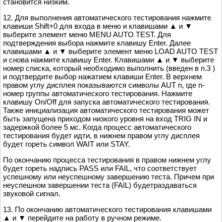
становится низким.
12. Для выполнения автоматического тестирования нажмите
клавиши Shift+0 для входа в меню и клавишами ▲ и ▼
выберите элемент меню MENU AUTO TEST. Для
подтверждения выбора нажмите клавишу Enter. Далее
клавишами ▲ и ▼ выберите элемент меню LOAD AUTO TEST
и снова нажмите клавишу Enter. Клавишами ▲ и ▼ выберите
номер списка, который необходимо выполнить (введен в п.3 )
и подтвердите выбор нажатием клавиши Enter. В верхнем
правом углу дисплея показываются символы AUT n, где n-
номер группы автоматического тестирования. Нажмите
клавишу On/Off для запуска автоматического тестирования.
Также инициализация автоматического тестирования может
быть запущена приходом низкого уровня на вход TRIG IN и
задержкой более 5 мс. Когда процесс автоматического
тестирования будет идти, в нижнем правом углу дисплея
будет гореть символ WAIT или STAY.
По окончанию процесса тестирования в правом нижнем углу
будет гореть надпись PASS или FAIL, что соответствует
успешному или неуспешному завершению теста. Причем при
неуспешном завершении теста (FAIL) будетраздаваться
звуковой сигнал.
13. По окончанию автоматического тестирования клавишами
▲ и ▼ перейдите на работу в ручном режиме.