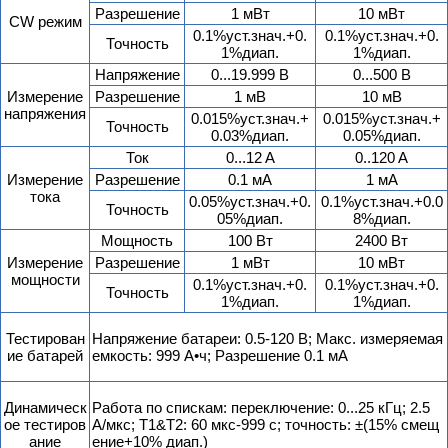
Разрешение
1 мВт
10 мВт
CW режим
0.1%уст.знач.+0.
0.1%уст.знач.+0.
Точность
1%диап.
1%диап.
Напряжение
0...19.999 В
0...500 В
Измерение
Разрешение
1 мВ
10 мВ
напряжения
0.015%уст.знач.+
0.015%уст.знач.+
Точность
0.03%диап.
0.05%диап.
Ток
0...12 A
0..120 A
Измерение
Разрешение
0.1 мА
1 мA
тока
0.05%уст.знач.+0.
0.1%уст.знач.+0.0
Точность
05%диап.
8%диап.
Мощность
100 Вт
2400 Вт
Измерение
Разрешение
1 мВт
10 мВт
мощности
0.1%уст.знач.+0.
0.1%уст.знач.+0.
Точность
1%диап.
1%диап.
Тестирован
Напряжение батареи: 0.5-120 В; Макс. измеряемая
ие батарей
емкость: 999 А•ч; Разрешение 0.1 мА
Динамическ
Работа по спискам: переключение: 0...25 кГц; 2.5
ое тестиров
A/мкс; T1&T2: 60 мкс-999 с; точность: ±(15% смещ
ание
ение+10% диап.)