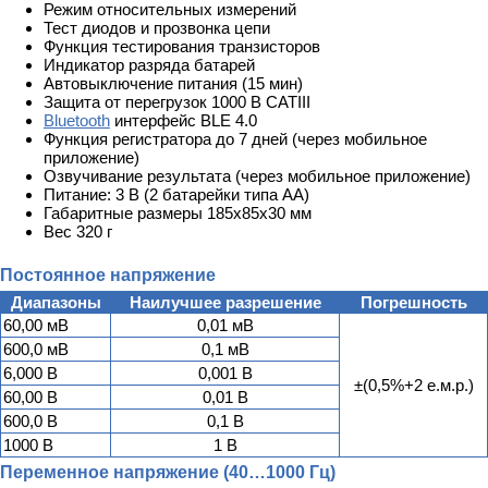
Режим относительных измерений
Тест диодов и прозвонка цепи
Функция тестирования транзисторов
Индикатор разряда батарей
Автовыключение питания (15 мин)
Защита от перегрузок 1000 В CATIII
Bluetooth
интерфейс BLE 4.0
Функция регистратора до 7 дней (через мобильное
приложение)
Озвучивание результата (через мобильное приложение)
Питание: 3 В (2 батарейки типа АА)
Габаритные размеры 185х85х30 мм
Вес 320 г
Постоянное напряжение
Диапазоны
Наилучшее разрешение
Погрешность
60,00 мВ
0,01 мВ
600,0 мВ
0,1 мВ
6,000 В
0,001 В
±(0,5%+2 е.м.р.)
60,00 В
0,01 В
600,0 В
0,1 В
1000 В
1 В
Переменное напряжение (40…1000 Гц)