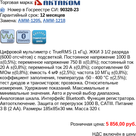
Торговая марка:
Номер в Госреестре СИ:
90328-23
Гарантийный срок:
12 месяцев
Замена:
АММ-1205
,
АММ-1218
Цифровой мультиметр с TrueRMS (1 кГц). ЖКИ 3 1/2 разряда
(6000 отсчётов) с подсветкой. Постоянное напряжение 1000 В
±(0,5%); переменное напряжение 750 В ±(0,8%); постоянный ток
20 А ±(0,8%); переменный ток 20 А ±(0,8%); сопротивление 60
МОм ±(0,8%); ёмкость 4 мФ ±(2,5%); частота 10 МГц ±(0,8%);
коэффициент заполнения, температура -50 - 400 °C ±(2,5%);
тест диодов и транзисторов; прозвонка. Относительные
измерения. Удержание показаний. Максимальные и
минимальные значения. Авто и ручной выбор диапазона.
Аналоговая шкала. Интерфейс Bluetooth. Функция регистратора.
Автоотключение. Защита от перегрузок 1000 В, CATIII. Питание
3 В (2 AA). Размеры 185x85x30 мм. Масса 320 г.
Розничная цена:
5 856,00 руб.
НДС включён в цену