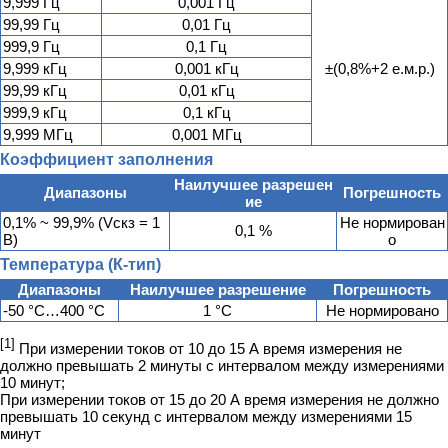
9,999 Гц
0,001 Гц
99,99 Гц
0,01 Гц
999,9 Гц
0,1 Гц
9,999 кГц
0,001 кГц
±(0,8%+2 е.м.р.)
99,99 кГц
0,01 кГц
999,9 кГц
0,1 кГц
9,999 МГц
0,001 МГц
Коэффициент заполнения
Наилучшее разрешен
Диапазоны
Погрешность
ие
0,1% ~ 99,9% (Vскз = 1
Не нормирован
0,1 %
В)
о
Температура (К-тип)
Диапазоны
Наилучшее разрешение
Погрешность
-50 °С…400 °С
1 °С
Не нормировано
[1]
При измерении токов от 10 до 15 А время измерения не
должно превышать 2 минуты с интервалом между измерениями
10 минут;
При измерении токов от 15 до 20 А время измерения не должно
превышать 10 секунд с интервалом между измерениями 15
минут