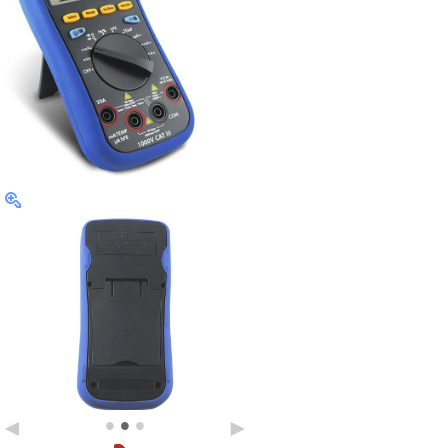
•
•
•
◄
►