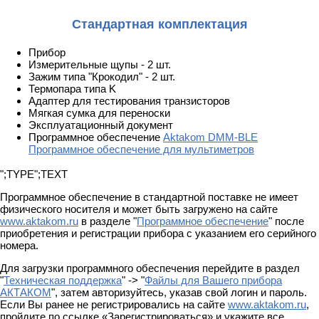
Стандартная комплектация
Прибор
Измерительные щупы - 2 шт.
Зажим типа "Крокодил" - 2 шт.
Термопара типа K
Адаптер для тестирования транзисторов
Мягкая сумка для переноски
Эксплуатационный документ
Программное обеспечение
Aktakom DMM-BLE
Программное обеспечение для мультиметров
";TYPE";TEXT
Программное обеспечение в стандартной поставке не имеет
физического носителя и может быть загружено на сайте
www.aktakom.ru
в разделе "
Программное обеспечение
" после
приобретения и регистрации прибора с указанием его серийного
номера.
Для загрузки программного обеспечения перейдите в раздел
"
Техническая поддержка
" -> "
Файлы для Вашего прибора
АКТАКОМ
", затем авторизуйтесь, указав свой логин и пароль.
Если Вы ранее не регистрировались на сайте
www.aktakom.ru
,
пройдите по ссылке «Зарегистрироваться» и укажите все