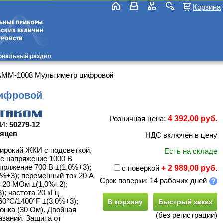
Корзина
ональный раздел
ММ-1008 Мультиметр цифровой
ифровой
Розничная цена:
4 392,00 руб.
СИ:
50279-12
сяцев
НДС включён в цену
ирокий ЖКИ с подсветкой,
Есть на складе
ое напряжение 1000 В
пряжение 700 В ±(1,0%+3);
с поверкой
+ 2 989,00 руб.
0%+3); переменный ток 20 А
Срок поверки: 14 рабочих дней
е 20 МОм ±(1,0%+2);
); частота 20 кГц
60°C/1400°F ±(3,0%+3);
В корзину
Быстрый заказ
вонка (30 Ом). Двойная
(без регистрации)
азаний. Защита от