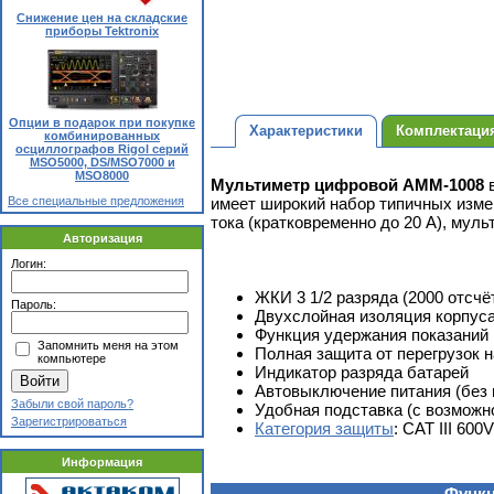
Снижение цен на складские
приборы Tektronix
Опции в подарок при покупке
Характеристики
Комплектаци
комбинированных
осциллографов Rigol серий
MSO5000, DS/MSO7000 и
MSO8000
Мультиметр цифровой АММ-1008
в
имеет широкий набор типичных изме
Все специальные предложения
тока (кратковременно до 20 А), му
Авторизация
Логин:
ЖКИ 3 1/2 разряда (2000 отсчё
Пароль:
Двухслойная изоляция корпус
Функция удержания показаний
Запомнить меня на этом
Полная защита от перегрузок н
компьютере
Индикатор разряда батарей
Автовыключение питания (без
Забыли свой пароль?
Удобная подставка (с возмож
Зарегистрироваться
Категория защиты
: CAT III 600
Информация
Функ