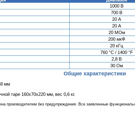
1000 В
700 В
20 А
20 А
20 МОм
200 мкФ
20 кГц
760 °C / 1400 °F
2,8 В
30 Ом
Общие характеристики
38 мм
ной таре 160х70х220 мм, вес 0,6 кг.
ена производителем без предупреждения. Все заявленные функциональн