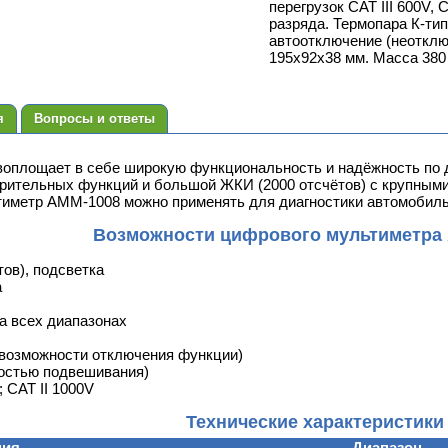
перегрузок CAT III 600V, 
разряда. Термопара К-тип
автоотключение (неоткл
195х92х38 мм. Масса 380 
я
Вопросы и ответы
оплощает в себе широкую функциональность и надёжность по
рительных функций и большой ЖКИ (2000 отсчётов) с крупным
льтиметр АММ-1008 можно применять для диагностики автомоби
Возможности цифрового мультиметра
тов), подсветка
а
а всех диапазонах
 возможности отключения функции)
ностью подвешивания)
V; CAT II 1000V
Технические характеристики
ция
Диапазон