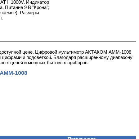
CAT II 1000V. Индикатор
а. Питание 9 В "Крона";
ючаемое). Размеры
г.
 доступной цене. Цифровой мультиметр АКТАКОМ АММ-1008
и цифрами и подсветкой. Благодаря расширенному диапазону
льных цепей и мощных бытовых приборов.
 АММ-1008
Погрешность