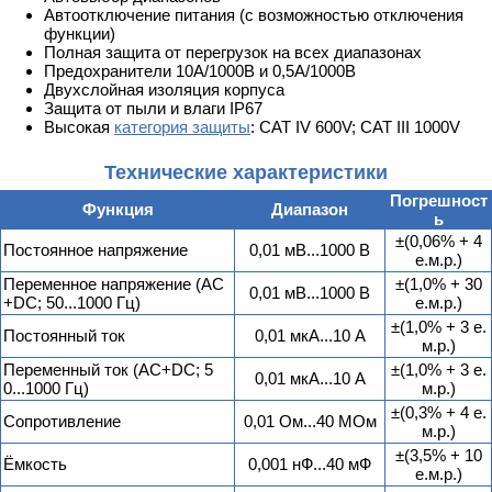
Автоотключение питания (с возможностью отключения
функции)
Полная защита от перегрузок на всех диапазонах
Предохранители 10А/1000В и 0,5А/1000В
Двухслойная изоляция корпуса
Защита от пыли и влаги IP67
Высокая
категория защиты
: CAT IV 600V; CAT III 1000V
Технические характеристики
Погрешност
Функция
Диапазон
ь
±(0,06% + 4
Постоянное напряжение
0,01 мВ...1000 В
е.м.р.)
Переменное напряжение (AC
±(1,0% + 30
0,01 мВ...1000 В
+DC; 50...1000 Гц)
е.м.р.)
±(1,0% + 3 е.
Постоянный ток
0,01 мкА...10 А
м.р.)
Переменный ток (AC+DC; 5
±(1,0% + 3 е.
0,01 мкА...10 А
0...1000 Гц)
м.р.)
±(0,3% + 4 е.
Сопротивление
0,01 Ом...40 МОм
м.р.)
±(3,5% + 10
Ёмкость
0,001 нФ...40 мФ
е.м.р.)