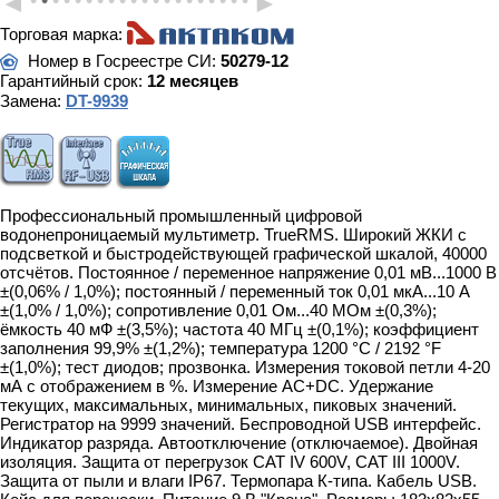
◄
►
Торговая марка:
Номер в Госреестре СИ:
50279-12
Гарантийный срок:
12 месяцев
Замена:
DT-9939
Профессиональный промышленный цифровой
водонепроницаемый мультиметр. TrueRMS. Широкий ЖКИ с
подсветкой и быстродействующей графической шкалой, 40000
отсчётов. Постоянное / переменное напряжение 0,01 мВ...1000 В
±(0,06% / 1,0%); постоянный / переменный ток 0,01 мкА...10 А
±(1,0% / 1,0%); сопротивление 0,01 Ом...40 МОм ±(0,3%);
ёмкость 40 мФ ±(3,5%); частота 40 МГц ±(0,1%); коэффициент
заполнения 99,9% ±(1,2%); температура 1200 °C / 2192 °F
±(1,0%); тест диодов; прозвонка. Измерения токовой петли 4-20
мА с отображением в %. Измерение AC+DC. Удержание
текущих, максимальных, минимальных, пиковых значений.
Регистратор на 9999 значений. Беспроводной USB интерфейс.
Индикатор разряда. Автоотключение (отключаемое). Двойная
изоляция. Защита от перегрузок CAT IV 600V, CAT III 1000V.
Защита от пыли и влаги IP67. Термопара К-типа. Кабель USB.