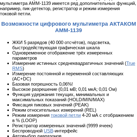
мультиметра АММ-1139 имеется ряд дополнительных функций,
например, пик-детектор, регистратор и режим измерения
токовой петли.
Возможности цифрового мультиметра АКТАКОМ
АММ-1139
ЖКИ 5 разрядов (40 000 отсчётов), подсветка,
быстродействующая графическая шкала
Одновременное отображение трёх измеренных
параметров
Измерение истинных среднеквадратичных значений (
True
RMS
)
Измерение постоянной и переменной составляющих
(AC+DC)
Базовая погрешность 0,06%!
Высокое разрешение (0,01 мВ; 0,01 мкА; 0,01 Ом)
Функция удержания текущих, минимальных и
максимальных показаний (HOLD/MIN/MAX)
Фиксация пиковых значений (PEAK)
Режим относительных измерений (REL)
Режим измерения
токовой петли
4-20 мА с отображением
в % (LOOP)
Регистратор измеренных значений (9999 ячеек)
Беспроводной
USB
-интерфейс
Автовыбор диапазонов