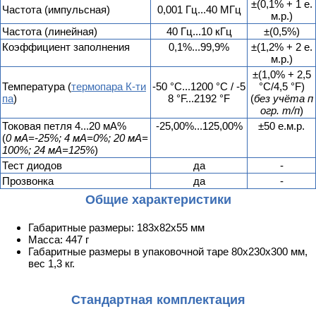
±(0,1% + 1 е.
Частота (импульсная)
0,001 Гц...40 МГц
м.р.)
Частота (линейная)
40 Гц...10 кГц
±(0,5%)
Коэффициент заполнения
0,1%...99,9%
±(1,2% + 2 е.
м.р.)
±(1,0% + 2,5
Температура (
термопара К-ти
-50 °C...1200 °C / -5
°C/4,5 °F)
па
)
8 °F...2192 °F
(
без учёта п
огр. т/п
)
Токовая петля 4...20 мА%
-25,00%...125,00%
±50 е.м.р.
(
0 мА=-25%; 4 мА=0%; 20 мА=
100%; 24 мА=125%
)
Тест диодов
да
-
Прозвонка
да
-
Общие характеристики
Габаритные размеры: 183х82х55 мм
Масса: 447 г
Габаритные размеры в упаковочной таре 80х230х300 мм,
вес 1,3 кг.
Стандартная комплектация