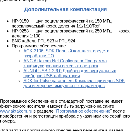
Дополнительная комплектация
HP-9150 — щуп осциллографический на 150 МГц —
переключаемый коэф. деления 1:1/1:10/Ref
HP-9258 — щуп осциллографический на 250 МГц — коэф.
деления 1:100
BNC кабель PTL-923 и PTL-924
Программное обеспечение
ACK-3106_SDK Полный комплект средств
разработки ПО
ANC Aktakom Net Configurator Программа
конфигурирования сетевых настроек
AUNLibUSB 1.2.6.0 Драйвер для виртуальных
приборов USB лаборатории
SDK for Pulse parameters Комплект примеров SDK
для измерения импульсных параметров
Программное обеспечение в стандартной поставке не имеет
физического носителя и может быть загружено на сайте
www.aktakom.ru
в разделе "
Программное обеспечение
" после
приобретения и регистрации прибора с указанием его серийного
номера.
Для загрузки программного обеспечения перейдите в раздел