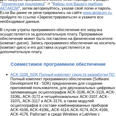
"
Техническая поддержка
" -> "
Файлы для Вашего прибора
АКТАКОМ
", затем авторизуйтесь, указав свой логин и пароль.
Если Вы ранее не регистрировались на сайте
www.aktakom.ru
,
пройдите по ссылке «Зарегистрироваться» и укажите все
необходимые данные.
В случае утраты программного обеспечения его загрузка
осуществляется за дополнительную плату. Программное
обеспечение может быть поставлено на физическом носителе
(компакт-диске). Запись программного обеспечения на носитель
(компакт-диск) и его доставка осуществляются за
дополнительную плату.
Совместимое программное обеспечение
ACK-3106_SDK Полный комплект средств разработки ПО
Полный комплект программного обеспечения (Software
Development Kit - SDK) предназначен для создания
приложений пользователя, для двухканальных цифровых
запоминающих осциллографов ACK-3106, ACK-3116, ACK-
3106L, ACK-3172 и четырёхканальных ACK-3107, ACK-
3107L, ACK-3117 и ACK-3174, а также модулей
осциллографов в составе комбинированных приборов
АСK-4106, ACK-4106L, ACK-4114, ACK-4174, ACK-4166,
ACK-4176. Работает в среде Windows и LabView с