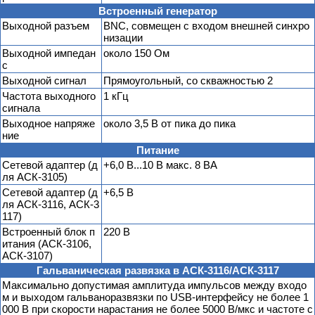
Встроенный генератор
Выходной разъем
BNC, совмещен с входом внешней синхро
низации
Выходной импедан
около 150 Ом
с
Выходной сигнал
Прямоугольный, со скважностью 2
Частота выходного
1 кГц
сигнала
Выходное напряже
около 3,5 В от пика до пика
ние
Питание
Сетевой адаптер (д
+6,0 В...10 В макс. 8 ВА
ля АСК-3105)
Сетевой адаптер (д
+6,5 В
ля АСК-3116, АСК-3
117)
Встроенный блок п
220 В
итания (АСК-3106,
АСК-3107)
Гальваническая развязка в АСК-3116/АСК-3117
Максимально допустимая амплитуда импульсов между входо
м и выходом гальваноразвязки по USB-интерфейсу не более 1
000 В при скорости нарастания не более 5000 В/мкс и частоте с