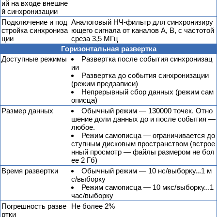
ий на входе внешне
й синхронизации
Подключение и под
Аналоговый НЧ-фильтр для синхронизиру
стройка синхрониза
ющего сигнала от каналов А, В, с частотой
ции
среза 3,5 МГц
Горизонтальная развертка
Доступные режимы
Развертка после события синхронизац
ии
Развертка до события синхронизации
(режим предзаписи)
Непрерывный сбор данных (режим сам
описца)
Размер данных
Обычный режим — 130000 точек. Отно
шение доли данных до и после события —
любое.
Режим самописца — ограничивается до
ступным дисковым пространством (встрое
нный просмотр — файлы размером не бол
ее 2 Гб)
Время развертки
Обычный режим — 10 нс/выборку...1 м
с/выборку
Режим самописца — 10 мкс/выборку...1
час/выборку
Погрешность разве
Не более 2%
ртки