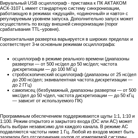
Вируальный USB осциллограф - приставка к ПК АКТАКОМ
АСК-3107 L имеет стандартную систему синхронизации,
работающую в режимах «ждущий», «одиночный» и «авто» с
регулируемым уровнем запуска. Дополнительно запуск может
осуществлять по входу внешней синхронизации (порог
срабатывания TTL–уровня).
Горизонтальная развертка варьируется в широких пределах и
соответствует 3-м основным режимам осциллографа:
осциллограф в режиме реального времени (диапазоны
развертки — от 500 нс/дел до 50 мс/дел; частота
дискретизации — до 100 МГц)
стробоскопический осциллограф (диапазоны от 25 нс/дел
до 200 нс/дел; эквивалентная частота дискретизации —
до 2 ГГц)
самописец (безбумажный, диапазоны развертки — от 500
мкс/дел до 50 ч/дел, частота дискретизации — до 50 кГц
— зависит от используемого ПК)
Программным обеспечением поддерживаются щупы 1:1, 1:10 и
1:100. Режим открытого и закрытого входа (DC или AC) может
быть выбран независимо для каждого канала. В режиме AC
подавляются частоты ниже 1 Гц. Любой из входов может быть
заземлен без отсоединения щупов от измеряемой системы.