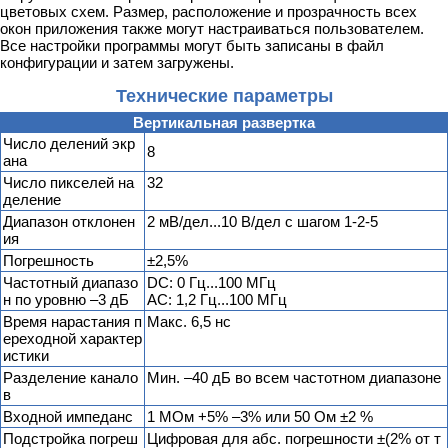
цветовых схем. Размер, расположение и прозрачность всех
окон приложения также могут настраиваться пользователем.
Все настройки программы могут быть записаны в файл
конфигурации и затем загружены.
Технические параметры
Вертикальная развертка
Число делений экр
8
ана
Число пикселей на
32
деление
Диапазон отклонен
2 мВ/дел...10 В/дел с шагом 1-2-5
ия
Погрешность
±2,5%
Частотный диапазо
DC: 0 Гц...100 МГц
н по уровню –3 дБ
AC: 1,2 Гц...100 МГц
Время нарастания п
Макс. 6,5 нс
ереходной характер
истики
Разделение канало
Мин. –40 дБ во всем частотном диапазоне
в
Входной импеданс
1 МОм +5% –3% или 50 Ом ±2 %
Подстройка погреш
Цифровая для абс. погрешности ±(2% от т