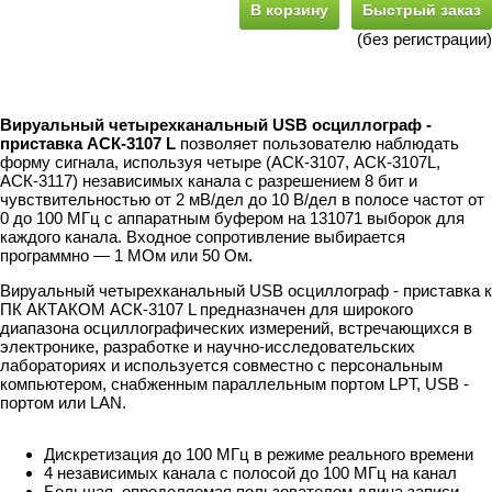
В корзину
Быстрый заказ
(без регистрации)
Вируальный четырехканальный USB осциллограф -
приставка АСК-3107 L
позволяет пользователю наблюдать
форму сигнала, используя четыре (АСК-3107, АСК-3107L,
АСК-3117) независимых канала с разрешением 8 бит и
чувствительностью от 2 мВ/дел до 10 В/дел в полосе частот от
0 до 100 МГц с аппаратным буфером на 131071 выборок для
каждого канала. Входное сопротивление выбирается
программно — 1 МОм или 50 Ом.
Вируальный четырехканальный USB осциллограф - приставка к
ПК АКТАКОМ АСК-3107 L предназначен для широкого
диапазона осциллографических измерений, встречающихся в
электронике, разработке и научно-исследовательских
лабораториях и используется совместно с персональным
компьютером, снабженным параллельным портом LPT, USB -
портом или LAN.
Дискретизация до 100 МГц в режиме реального времени
4 независимых канала с полосой до 100 МГц на канал
Большая, определяемая пользователем длина записи —