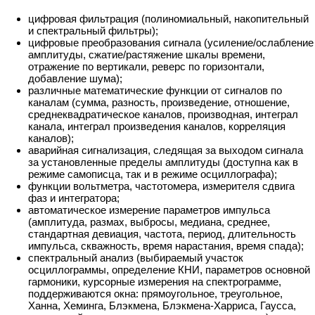
цифровая фильтрация (полиномиальный, накопительный
и спектральный фильтры);
цифровые преобразования сигнала (усиление/ослабление
амплитуды, сжатие/растяжение шкалы времени,
отражение по вертикали, реверс по горизонтали,
добавление шума);
различные математические функции от сигналов по
каналам (сумма, разность, произведение, отношение,
среднеквадратическое каналов, производная, интеграл
канала, интеграл произведения каналов, корреляция
каналов);
аварийная сигнализация, следящая за выходом сигнала
за установленные пределы амплитуды (доступна как в
режиме самописца, так и в режиме осциллографа);
функции вольтметра, частотомера, измерителя сдвига
фаз и интегратора;
автоматическое измерение параметров импульса
(амплитуда, размах, выбросы, медиана, среднее,
стандартная девиация, частота, период, длительность
импульса, скважность, время нарастания, время спада);
спектральный анализ (выбираемый участок
осциллограммы, определение КНИ, параметров основной
гармоники, курсорные измерения на спектрограмме,
поддерживаются окна: прямоугольное, треугольное,
Ханна, Хеминга, Блэкмена, Блэкмена-Харриса, Гаусса,