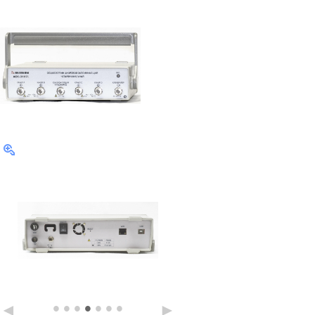
•
•
•
•
•
•
•
◄
►