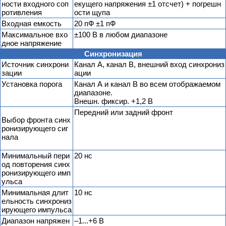
ности входного соп
екущего напряжения ±1 отсчет) + погрешн
ротивления
ости щупа
Входная емкость
20 пФ ±1 пФ
Максимальное вхо
±100 В в любом диапазоне
дное напряжение
Синхронизация
Источник синхрони
Канал А, канал В, внешний вход синхрониз
зации
ации
Установка порога
Канал А и канал В во всем отображаемом
диапазоне.
Внешн. фиксир. +1,2 В
Передний или задний фронт
Выбор фронта синх
ронизирующего сиг
нала
Минимальный пери
20 нс
од повторения синх
ронизирующего имп
ульса
Минимальная длит
10 нс
ельность синхрониз
ирующего импульса
Диапазон напряжен
–1...+6 В