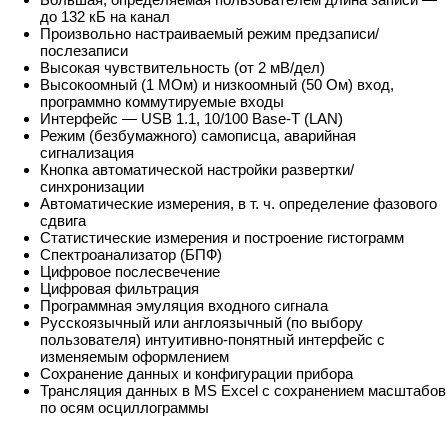
до 132 кБ на канал
Произвольно настраиваемый режим предзаписи/
послезаписи
Высокая чувствительность (от 2 мВ/дел)
Высокоомный (1 МОм) и низкоомный (50 Ом) вход,
программно коммутируемые входы
Интерфейс — USB 1.1, 10/100 Base-T (LAN)
Режим (безбумажного) самописца, аварийная
сигнализация
Кнопка автоматической настройки развертки/
синхронизации
Автоматические измерения, в т. ч. определение фазового
сдвига
Статистические измерения и построение гистограмм
Спектроанализатор (БПФ)
Цифровое послесвечение
Цифровая фильтрация
Программная эмуляция входного сигнала
Русскоязычный или англоязычный (по выбору
пользователя) интуитивно-понятный интерфейс с
изменяемым оформлением
Сохранение данных и конфигурации прибора
Трансляция данных в MS Excel с сохранением масштабов
по осям осциллограммы