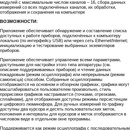
модулей с максимальным числом каналов – 16, сбора данных
измерений со всех подключённых каналов, их обработки,
отображения и сохранения на компьютере
ВОЗМОЖНОСТИ:
Приложение обеспечивает обнаружение и составление списка
доступных к работе приборов, подключённых к компьютеру
локально (по интерфейсу USB) или через сеть Ethernet/Internet;
инициализацию и тестирование выбранных экземпляров
приборов.
Приложение обеспечивает управление всеми параметрами,
доступными для настройки этого типа аппаратуры (см.
описание поддерживаемых приборов) и чтение данных
покадровым (режим осциллографа) или непрерывным (режим
самописца) способом. Собранные осциллограммы
отображаются на основном и обзорном графиках, графики могут
масштабироваться пользователем произвольно, стиль
прорисовки графиков настраивается (точками, отрезками,
сплайнами), для отображения доступны режимы персистенции
и цифрового люминофора. Для ручных измерений по графику
доступны два курсора и десять пользовательских меток,
положения и интервалы для курсоров и меток отображаются в
числовом виде в отдельном окне программы.
Поддерживается как режим осциллографа с последовательным