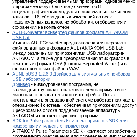
управления поддерживаемыми приборами, одновременно
к программе могут быть подключены до 8
осциллографических модулей с максимальным числом
каналов – 16, сбора данных измерений со всех
подключённых каналов, их обработки, отображения и
сохранения на компьютере.
AULFConverter Конвертер файлов формата AKTAKOM
USB Lab
Утилита AULFConverter предназначена для передачи
файлов данных в формате AUL (AKTAKOM USB Lab)
между различными приложениями USB лаборатории
AKTAKOM, а также для преобразования этих файлов в
текстовый формат CSV (Comma Separated Values) и в
формат волновых файлов WAV.
AUNLibUSB 1.2.6.0 Драйвер для виртуальных приборов
USB лаборатории
Драйвер
- низкоуровневая программа, не
взаимодействующая с пользователем напрямую и не
имеющая пользовательского интерфейса. После
инсталляции в операционной системе работает как часть
операционной системы, обеспечивая приложениям доступ
к ресурсам из списка поддерживаемой аппаратуры
АКТАКОМ и соответствующих программ.
SDK for Pulse parameters Комплект примеров SDK для
измерения импульсных параметров
AKTAKOM Pulse Parameters SDK - комплект разработчика
программного обеспечения для определения импульсных