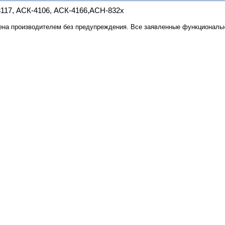
3117, АСК-4106, АСК-4166,АСН-832х
ена производителем без предупреждения. Все заявленные функциональн