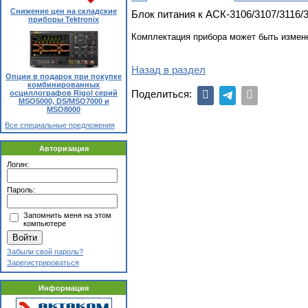
Снижение цен на складские
Блок питания к АСК-3106/3107/3116/
приборы Tektronix
Комплектация прибора может быть измен
Назад в раздел
Опции в подарок при покупке
комбинированных
Поделиться:
осциллографов Rigol серий
MSO5000, DS/MSO7000 и
MSO8000
Все специальные предложения
Авторизация
Логин:
Пароль:
Запомнить меня на этом
компьютере
Забыли свой пароль?
Зарегистрироваться
Информация