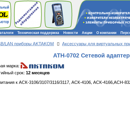
каталоги
Техническая поддержка
Новости
Акции
О компании
Перс
SB/LAN приборы AKTAKOM
Аксессуары для виртуальных п
АТН-0702 Сетевой адаптер
вая марка:
тийный срок:
12 месяцев
питания к АСК-3106/3107/3116/3117, АСК-4106, АСК-4166,АСН-83