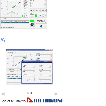
•
•
◄
►
Торговая марка: