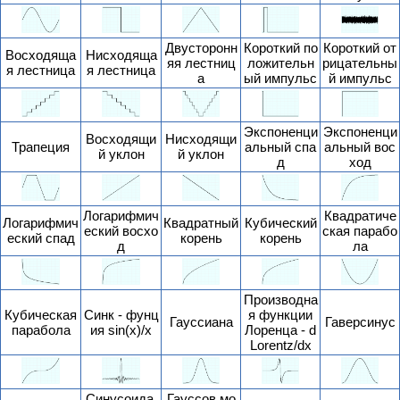
Двусторонн
Короткий по
Короткий от
Восходяща
Нисходяща
яя лестниц
ложительн
рицательны
я лестница
я лестница
а
ый импульс
й импульс
Экспоненци
Экспоненци
Восходящи
Нисходящи
Трапеция
альный спа
альный вос
й уклон
й уклон
д
ход
Логарифмич
Квадратиче
Логарифмич
Квадратный
Кубический
еский восхо
ская парабо
еский спад
корень
корень
д
ла
Производна
Кубическая
Синк - фунц
я функции
Гауссиана
Гаверсинус
парабола
ия sin(x)/x
Лоренца - d
Lorentz/dx
Синусоида,
Гауссов мо