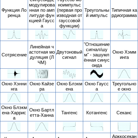
модулирова
ноимпульс
Функция Ло
нная по амп
(первая про
Треугольны
Типичная ка
ренца
литуде фун
изводная от
й импульс
рдиограмма
кцией Гаусс
гауссовой
а
функции)
"Отношение
Линейная ч
сигнал/шу
астотная мо
Двутоновый
Окно Хэмм
Сотрясение
м" - зашумл
дуляция (Л
сигнал
инга
ённая синус
ЧМ)
оида
Окно Хэнни
Окно Кайзе
Окно Блэкм
Окно Гаусс
Треугольно
нга
ра
ена
а
е окно
Окно Блэкм
Окно Бартл
ена-Харрис
Тангенс
Котангенс
Секанс
етта-Ханна
а
Арккосекан