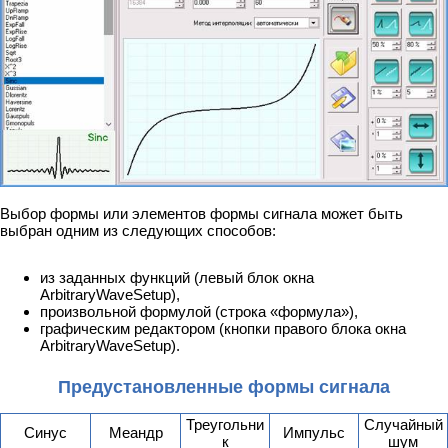
Выбор формы или элементов формы сигнала может быть
выбран одним из следующих способов:
из заданных функций (левый блок окна
ArbitraryWaveSetup),
произвольной формулой (строка «формула»),
графическим редактором (кнопки правого блока окна
ArbitraryWaveSetup).
Предустановленные формы сигнала
Треугольни
Случайный
Синус
Меандр
Импульс
к
шум