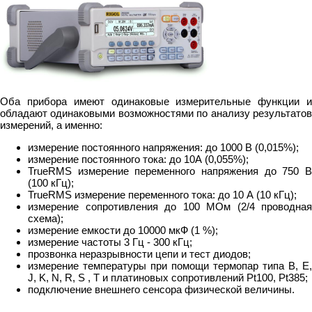
Оба прибора имеют одинаковые измерительные функции и
обладают одинаковыми возможностями по анализу результатов
измерений, а именно:
измерение постоянного напряжения: до 1000 В (0,015%);
измерение постоянного тока: до 10А (0,055%);
TrueRMS измерение переменного напряжения до 750 В
(100 кГц);
TrueRMS измерение переменного тока: до 10 А (10 кГц);
измерение сопротивления до 100 МОм (2/4 проводная
схема);
измерение емкости до 10000 мкФ (1 %);
измерение частоты 3 Гц - 300 кГц;
прозвонка неразрывности цепи и тест диодов;
измерение температуры при помощи термопар типа B, E,
J, K, N, R, S , T и платиновых сопротивлений Pt100, Pt385;
подключение внешнего сенсора физической величины.