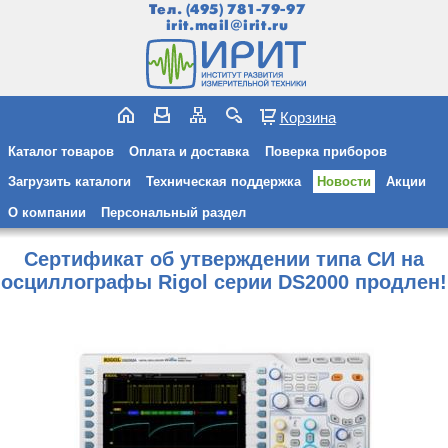
Тел.
(495) 781-79-97
irit.mail@irit.ru
Корзина
Каталог товаров
Оплата и доставка
Поверка приборов
Загрузить каталоги
Техническая поддержка
Новости
Акции
О компании
Персональный раздел
Сертификат об утверждении типа СИ на
осциллографы Rigol серии DS2000 продлен!