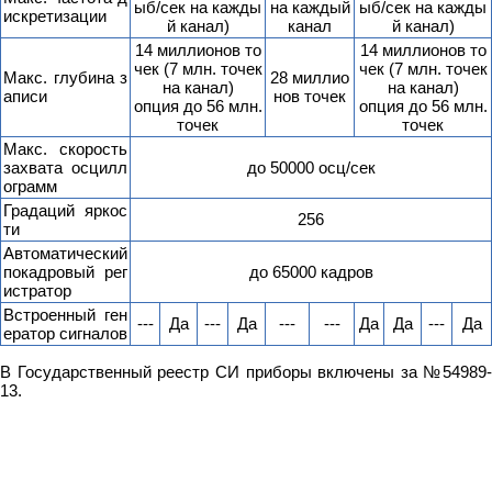
ыб/сек на кажды
на каждый
ыб/сек на кажды
искретизации
й канал)
канал
й канал)
14 миллионов то
14 миллионов то
чек (7 млн. точек
чек (7 млн. точек
Макс. глубина з
28 миллио
на канал)
на канал)
аписи
нов точек
опция до 56 млн.
опция до 56 млн.
точек
точек
Макс. скорость
захвата осцилл
до 50000 осц/сек
ограмм
Градаций яркос
256
ти
Автоматический
покадровый рег
до 65000 кадров
истратор
Встроенный ген
---
Да
---
Да
---
---
Да
Да
---
Да
ератор сигналов
В Государственный реестр СИ приборы включены за №54989-
13.