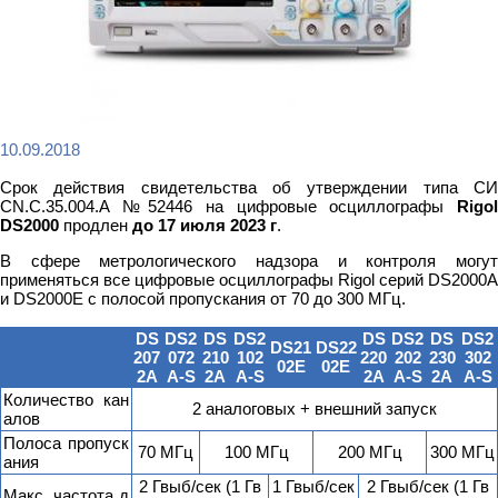
10.09.2018
Срок действия свидетельства об утверждении типа СИ
CN.C.35.004.A №52446 на цифровые осциллографы
Rigol
DS2000
продлен
до 17 июля 2023 г
.
В сфере метрологического надзора и контроля могут
применяться все цифровые осциллографы Rigol серий DS2000A
и DS2000E с полосой пропускания от 70 до 300 МГц.
DS
DS2
DS
DS2
DS
DS2
DS
DS2
DS21
DS22
207
072
210
102
220
202
230
302
02E
02E
2A
A-S
2A
A-S
2A
A-S
2A
A-S
Количество кан
2 аналоговых + внешний запуск
алов
Полоса пропуск
70 МГц
100 МГц
200 МГц
300 МГц
ания
2 Гвыб/сек (1 Гв
1 Гвыб/сек
2 Гвыб/сек (1 Гв
Макс. частота д