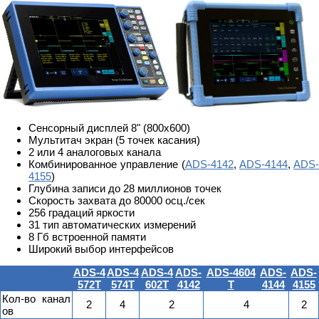
Сенсорный дисплей 8" (800х600)
Мультитач экран (5 точек касания)
2 или 4 аналоговых канала
Комбинированное управление (
ADS-4142
,
ADS-4144
,
ADS-
4155
)
Глубина записи до 28 миллионов точек
Скорость захвата до 80000 осц./сек
256 градаций яркости
31 тип автоматических измерений
8 Гб встроенной памяти
Широкий выбор интерфейсов
ADS-4
ADS-4
ADS-4
ADS-
ADS-4604
ADS-
ADS-
572T
574T
602T
4142
T
4144
4155
Кол-во канал
2
4
2
4
2
ов