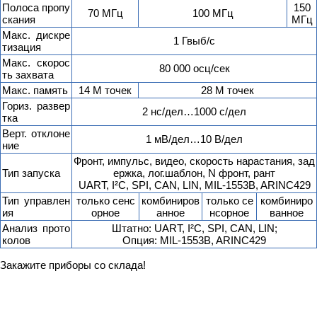
Полоса пропу
150
70 МГц
100 МГц
скания
МГц
Макс. дискре
1 Гвыб/с
тизация
Макс. скорос
80 000 осц/сек
ть захвата
Макс. память
14 М точек
28 М точек
Гориз. развер
2 нс/дел…1000 с/дел
тка
Верт. отклоне
1 мВ/дел…10 В/дел
ние
Фронт, импульс, видео, скорость нарастания, зад
Тип запуска
ержка, лог.шаблон, N фронт, рант
UART, I²C, SPI, CAN, LIN, MIL-1553B, ARINC429
Тип управлен
только сенс
комбиниров
только се
комбиниро
ия
орное
анное
нсорное
ванное
Анализ прото
Штатно: UART, I²C, SPI, CAN, LIN;
колов
Опция: MIL-1553B, ARINC429
Закажите приборы со склада!