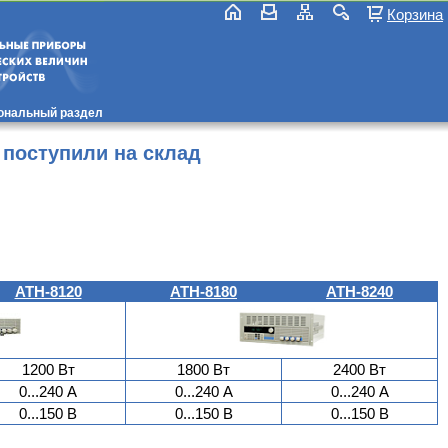
Корзина
ональный раздел
 поступили на склад
АТН-8120
АТН-8180
АТН-8240
1200 Вт
1800 Вт
2400 Вт
0...240 А
0...240 А
0...240 А
0...150 В
0...150 В
0...150 В