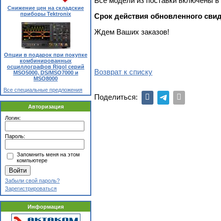
Все модели из поставки включены в
Снижение цен на складские
приборы Tektronix
Срок действия обновленного свиде
Ждем Ваших заказов!
Опции в подарок при покупке
комбинированных
осциллографов Rigol серий
Возврат к списку
MSO5000, DS/MSO7000 и
MSO8000
Все специальные предложения
Поделиться:
Авторизация
Логин:
Пароль:
Запомнить меня на этом
компьютере
Забыли свой пароль?
Зарегистрироваться
Информация