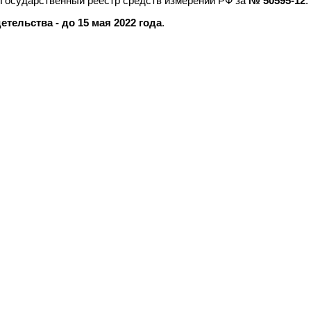
 Государственный реестр средств измерений РФ за
№ 50595-12
.
тельства - до 15 мая 2022 года
.