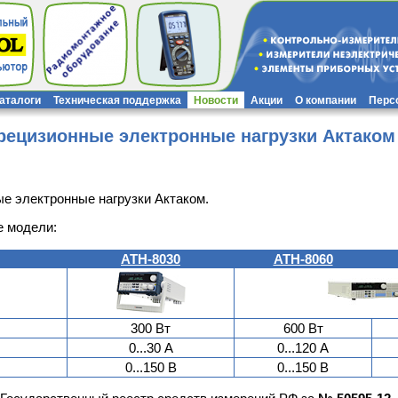
каталоги
Техническая поддержка
Новости
Акции
О компании
Перс
рецизионные электронные нагрузки Актаком
е электронные нагрузки Актаком.
е модели:
АТН-8030
АТН-8060
300 Вт
600 Вт
0...30 А
0...120 А
0...150 В
0...150 В