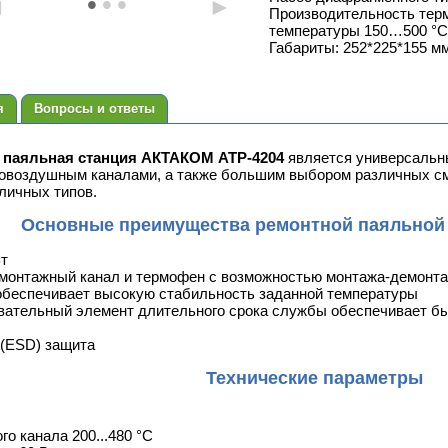
•
•
•
◄
►
Производительность терм
температуры 150…500 °C.
Габариты: 252*225*155 мм.
я
Вопросы и ответы
 паяльная станция АКТАКОМ АТР-4204
является универсальн
овоздушным каналами, а также большим выбором различных см
личных типов.
Основные преимущества ремонтной паяльной 
т
 монтажный канал и термофен с возможностью монтажа-демон
обеспечивает высокую стабильность заданной температуры
вательный элемент длительного срока службы обеспечивает б
 (ESD) защита
Технические параметры
о канала 200...480 °С