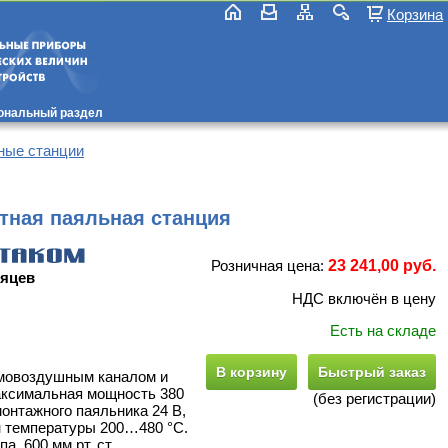
Корзина
ональный раздел
ные станции
ная паяльная станция
Розничная цена:
23 241,00 руб.
сяцев
НДС включён в цену
Есть на складе
В корзину
Быстрый заказ
рмовоздушным каналом и
аксимальная мощность 380
(без регистрации)
онтажного паяльника 24 В,
н температуры 200…480 °C.
, 600 мм рт. ст.