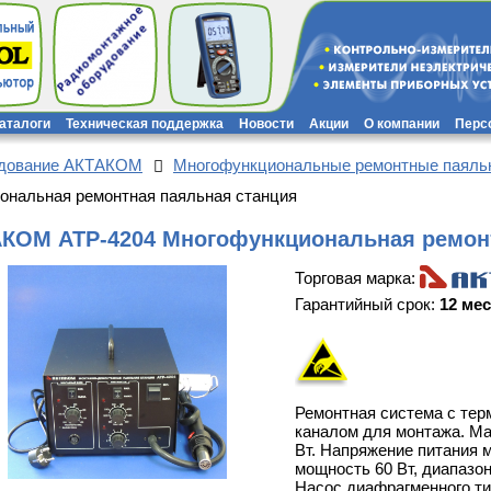
каталоги
Техническая поддержка
Новости
Акции
О компании
Перс
удование АКТАКОМ
Многофункциональные ремонтные паяль
нальная ремонтная паяльная станция
КОМ АТР-4204 Многофункциональная ремонт
Торговая марка:
Гарантийный срок:
12 ме
Ремонтная система с те
каналом для монтажа. М
Вт. Напряжение питания м
мощность 60 Вт, диапазо
Насос диафрагменного типа