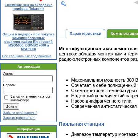
Снижение цен на складские
приборы Tektronix
Характеристики
Комплектаци
Опции в подарок при покупке
комбинированных
осциллографов Rigol серий
MSO5000, DS/MSO7000 и
Многофункциональная ремонтная
MSO8000
центров: обладая монтажным и терм
Все специальные предложения
радио-электронных компонентов раз
Авторизация
Логин:
Максимальная мощность 380 В
Сочетает в себе полноценный
Пароль:
Схема контроля температуры 
Надежный керамический нагре
Запомнить меня на этом
компьютере
Насос диафрагменного типа
Современная антистатическая
Забыли свой пароль?
Зарегистрироваться
Паяльная станция
Информация
Диапазон температур монтажног