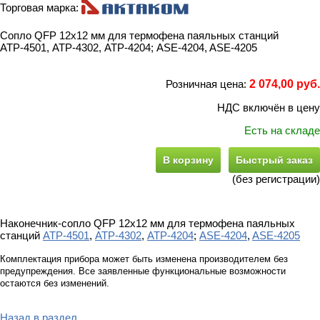
Торговая марка:
Сопло QFP 12х12 мм для термофена паяльных станций
АТР-4501, АТР-4302, АТР-4204; ASE-4204, ASE-4205
Розничная цена:
2 074,00 руб.
НДС включён в цену
Есть на складе
В корзину
Быстрый заказ
(без регистрации)
Наконечник-сопло QFP 12х12 мм для термофена паяльных
станций
АТР-4501
,
АТР-4302
,
АТР-4204
;
ASE-4204
,
ASE-4205
Комплектация прибора может быть изменена производителем без
предупреждения. Все заявленные функциональные возможности
остаются без изменений.
Назад в раздел