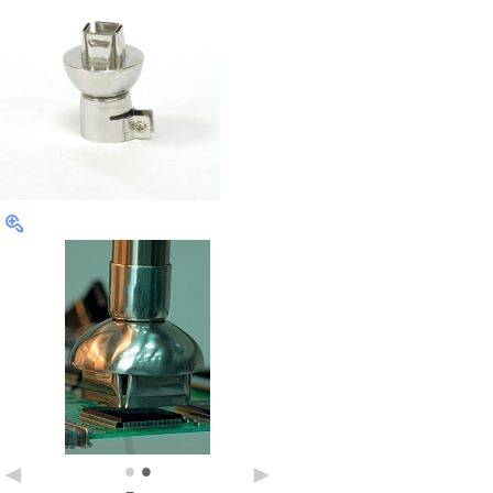
•
•
◄
►