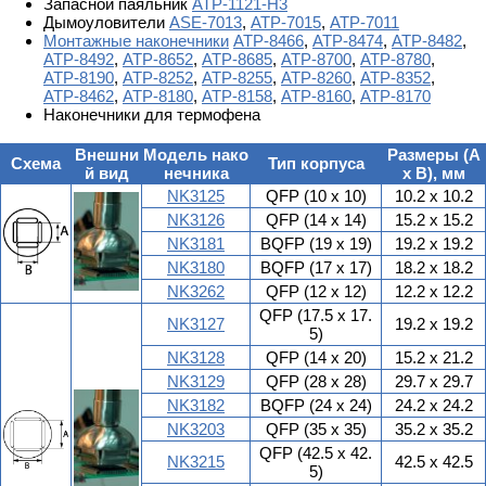
Запасной паяльник
АТР-1121-Н3
Дымоуловители
ASE-7013
,
АТР-7015
,
АТР-7011
Монтажные н
аконечники
АТР-8466
,
АТР-8474
,
АТР-8482
,
АТР-8492
,
АТР-8652
,
АТР-8685
,
АТР-8700
,
АТР-8780
,
АТР-8190
,
АТР-8252
,
АТР-8255
,
АТР-8260
,
АТР-8352
,
АТР-8462
,
АТР-8180
,
АТР-8158
,
АТР-8160
,
АТР-8170
Наконечники для термофена
Внешни
Модель нако
Размеры (А
Схема
Тип корпуса
й вид
нечника
х В), мм
NK3125
QFP (10 x 10)
10.2 x 10.2
NK3126
QFP (14 x 14)
15.2 x 15.2
NK3181
BQFP (19 x 19)
19.2 x 19.2
NK3180
BQFP (17 x 17)
18.2 x 18.2
NK3262
QFP (12 x 12)
12.2 x 12.2
QFP (17.5 x 17.
NK3127
19.2 x 19.2
5)
NK3128
QFP (14 x 20)
15.2 x 21.2
NK3129
QFP (28 x 28)
29.7 x 29.7
NK3182
BQFP (24 x 24)
24.2 x 24.2
NK3203
QFP (35 x 35)
35.2 x 35.2
QFP (42.5 x 42.
NK3215
42.5 x 42.5
5)