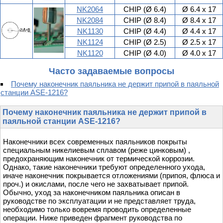
NK2064
CHIP (Ø 6.4)
Ø 6.4 x 17
NK2084
CHIP (Ø 8.4)
Ø 8.4 x 17
NK1130
CHIP (Ø 4.4)
Ø 4.4 x 17
NK1124
CHIP (Ø 2.5)
Ø 2.5 x 17
NK1120
CHIP (Ø 4.0)
Ø 4.0 x 17
Часто задаваемые вопросы
Почему наконечник паяльника не держит припой в паяльной
станции ASE-1216?
Почему наконечник паяльника не держит припой в
паяльной станции ASE-1216?
Наконечники всех современных паяльников покрыты
специальным никелиевым сплавом (реже цинковым) ,
предохраняющим наконечник от термической коррозии.
Однако, такие наконечники требуют определенного ухода,
иначе наконечник покрывается отложениями (припоя, флюса и
проч.) и окислами, после чего не захватывает припой.
Обычно, уход за наконечником паяльника описан в
руководстве по эксплуатации и не представляет труда,
необходимо только вовремя проводить определенные
операции. Ниже приведен фрагмент руководства по