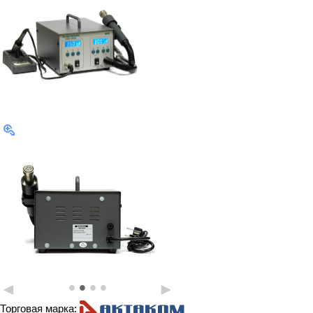
•
•
•
•
◄
►
Торговая марка: