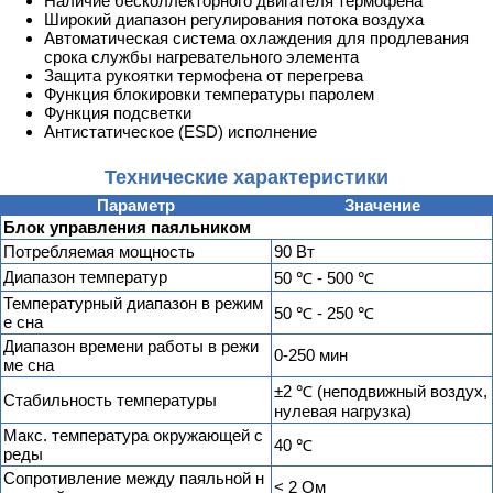
Наличие бесколлекторного двигателя термофена
Широкий диапазон регулирования потока воздуха
Автоматическая система охлаждения для продлевания
срока службы нагревательного элемента
Защита рукоятки термофена от перегрева
Функция блокировки температуры паролем
Функция подсветки
Антистатическое (ESD) исполнение
Технические характеристики
Параметр
Значение
Блок управления паяльником
Потребляемая мощность
90 Вт
Диапазон температур
50 ℃ - 500 ℃
Температурный диапазон в режим
50 ℃ - 250 ℃
е сна
Диапазон времени работы в режи
0-250 мин
ме сна
±2 ℃ (неподвижный воздух,
Стабильность температуры
нулевая нагрузка)
Макс. температура окружающей с
40 ℃
реды
Сопротивление между паяльной н
< 2 Ом