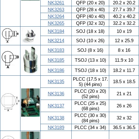
NK3261
QFP (20 x 20)
20.2 x 20.2
NK3263
QFP (28 x 40)
27.7 x 39.7
NK3264
QFP (40 x 40)
40.2 x 40.2
NK3265
QFP (32 x 32)
32.2 x 32.2
NK3184
SOJ (18 x 18)
10 x 19
NK3214
SOJ (10 x 26)
12 x 25.9
NK3183
SOJ (8 x 16)
8 x 16
NK3185
TSOJ (13 x 10)
11.9 x 10
NK3186
TSOJ (18 x 10)
18.2 x 11.7
PLCC (17.5 x 17.
NK3135
18.5 x 18.5
5) (44 pins)
PLCC (20 x 20)
NK3136
21 x 21
(52 pins)
PLCC (25 x 25)
NK3137
26 x 26
(68 pins)
PLCC (30 x 30)
NK3138
32 x 32
(84 pins)
NK3189
PLCC (34 x 34)
36.5 x 36.5