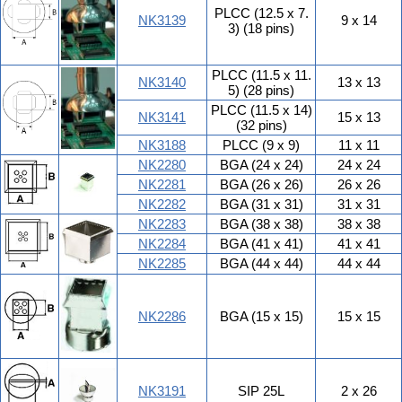
PLCC (12.5 x 7.
NK3139
9 x 14
3) (18 pins)
PLCC (11.5 x 11.
NK3140
13 x 13
5) (28 pins)
PLCC (11.5 x 14)
NK3141
15 x 13
(32 pins)
NK3188
PLCC (9 x 9)
11 x 11
NK2280
BGA (24 x 24)
24 x 24
NK2281
BGA (26 x 26)
26 x 26
NK2282
BGA (31 x 31)
31 x 31
NK2283
BGA (38 x 38)
38 x 38
NK2284
BGA (41 x 41)
41 x 41
NK2285
BGA (44 x 44)
44 x 44
NK2286
BGA (15 x 15)
15 x 15
NK3191
SIP 25L
2 x 26