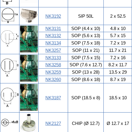
NK3192
SIP 50L
2 x 52.5
NK3131
SOP (4.4 x 10)
4.8 x 10
NK3132
SOP (5.6 x 13)
5.7 x 15
NK3134
SOP (7.5 x 18)
7.2 x 19
NK3257
SOP (11 x 21)
11.7 x 21
NK3133
SOP (7.5 x 15)
7.2 x 16
NK3258
SOP (7.6 x 12.7)
8.2 x 11.7
NK3259
SOP (13 x 28)
13.5 x 29
NK3260
SOP (8.6 x 18)
8.7 x 19
NK3187
SOP (18.5 x 8)
18.5 x 10
NK2127
CHIP (Ø 12.7)
Ø 12.7 x 17