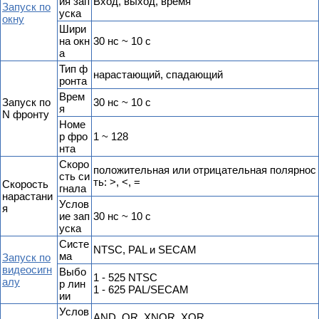
ия зап
Вход, выход, время
Запуск по
уска
окну
Шири
на окн
30 нс ~ 10 с
а
Тип ф
нарастающий, спадающий
ронта
Врем
Запуск по
30 нс ~ 10 с
я
N фронту
Номе
р фро
1 ~ 128
нта
Скоро
положительная или отрицательная полярнос
сть си
ть: >, <, =
Скорость
гнала
нарастани
Услов
я
ие зап
30 нс ~ 10 с
уска
Cисте
NTSC, PAL и SECAM
ма
Запуск по
видеосигн
Выбо
1 - 525 NTSC
алу
р лин
1 - 625 PAL/SECAM
ии
Услов
AND, OR, XNOR, XOR