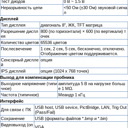
Тест диодов
0 В ~ 1.5 В
Неразрывность цепи
<50 Ом (±30 Ом) звуковой сигна
л
Дисплей
Тип дисплея
диагональ 8”, ЖК, TFT матрица
Разрешение диспл
800 (по горизонтали) × 600 (по вертикали) т
ея
очек
Количество цветов
65536 цветов
Послесвечение
1 сек, 2 сек, 5 сек, бесконечно, отключено.
Отображение цветом поддерживается.
Сенсорный диспле
опция
й
IPS дисплей
опция (1024 х 768 точек)
Выход для компенсации пробника
Выходное напряжение (типи
амплитуда 5 В на нагрузке больш
чное)
е 1 MΩ.
Частота (типичное)
Меандр 1 кГц
Интерфейс
USB host, USB sevice, PictBridge, LAN, Trig Out
Для связи с ПК
(Pass/Fail)
Сохранение
USB (форматы файлов *.bmp и *.bin)
Видеовыход (оп
VGA