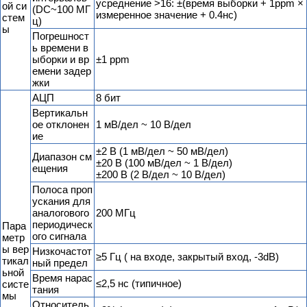
усреднение >16: ±(время выборки + 1ppm ×
ой си
(DC~100 МГ
измеренное значение + 0.4нс)
стем
ц)
ы
Погрешност
ь времени в
ыборки и вр
±1 ppm
емени задер
жки
АЦП
8 бит
Вертикальн
ое отклонен
1 мВ/дел ~ 10 В/дел
ие
±2 В (1 мВ/дел ~ 50 мВ/дел)
Диапазон см
±20 В (100 мВ/дел ~ 1 В/дел)
ещения
±200 В (2 В/дел ~ 10 В/дел)
Полоса проп
ускания для
аналогового
200 МГц
периодическ
Пара
ого сигнала
метр
ы вер
Низкочастот
≥5 Гц ( на входе, закрытый вход, -3dB)
тикал
ный предел
ьной
Время нарас
≤2,5 нс (типичное)
систе
тания
мы
Относитель