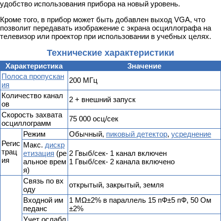
удобство использования прибора на новый уровень.
Кроме того, в прибор может быть добавлен выход VGA, что
позволит передавать изображение с экрана осциллографа на
телевизор или проектор при использовании в учебных целях.
Технические характеристики
Характеристика
Значение
Полоса пропускан
200 МГц
ия
Количество канал
2 + внешний запуск
ов
Скорость захвата
75 000 осц/сек
осциллограмм
Режим
Обычный,
пиковый детектор
,
усреднение
Регис
Макс.
дискр
трац
етизация
(ре
2 Гвыб/сек- 1 канал включен
ия
альное врем
1 Гвыб/сек- 2 канала включено
я)
Связь по вх
открытый, закрытый, земля
оду
Входной им
1 MΩ±2% в параллель 15 пФ±5 пФ, 50 Ом
педанс
±2%
Учет ослабл