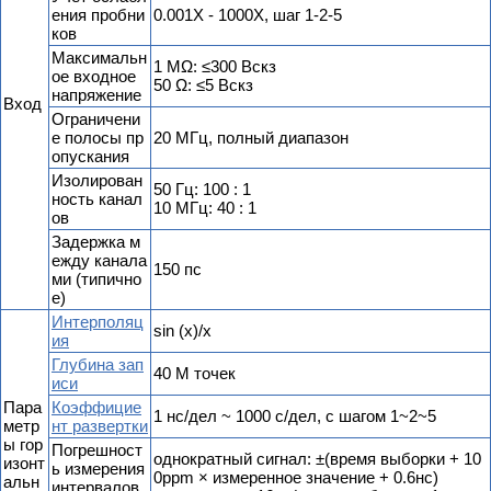
ения пробни
0.001X - 1000X, шаг 1-2-5
ков
Максимальн
1 MΩ: ≤300 Вскз
ое входное
50 Ω: ≤5 Вскз
напряжение
Вход
Ограничени
е полосы пр
20 МГц, полный диапазон
опускания
Изолирован
50 Гц: 100 : 1
ность канал
10 МГц: 40 : 1
ов
Задержка м
ежду канала
150 пс
ми (типично
е)
Интерполяц
sin (x)/x
ия
Глубина зап
40 М точек
иси
Пара
Коэффицие
1 нс/дел ~ 1000 с/дел, с шагом 1~2~5
метр
нт развертки
ы гор
Погрешност
однократный сигнал: ±(время выборки + 10
изонт
ь измерения
0ppm × измеренное значение + 0.6нс)
альн
интервалов