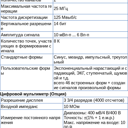
Максимальная частота ге
25 МГц
нерации
Частота дискретизации
125 Мвыб/с
Вертикальное разрешени
14 бит
е
Амплитуда сигнала
10 мВп-п ... 6 Вп-п
Количество точек, участв
8 К
ующих в формировании с
игнала
Стандартные формы
Синус, меандр, импульсный, треугол
ьный
Пользовательские форм
Экспоненциальный нарастающий и с
ы
падающий, ЭКГ, ступенчатый, щумов
ой и т.д.
всего 46 встроенных форм + создан
ие сигналов произвольной формы
Цифровой мультиметр (Опция)
Разрешение дисплея
3 3/4 разрядов (4000 отсчетов)
Входной импеданс
10 МОм
Диапазоны: 400 мВ/4 В/400 В
Измерение постоянного напря
Точность: ±(1% + 1 е.м.р.)
жения
Макс. напряжение на входе: 10
00 В