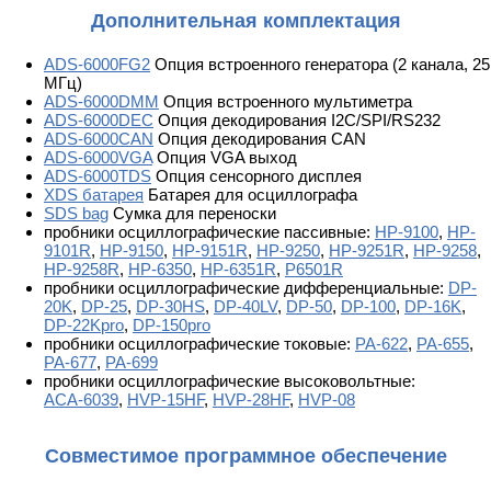
Дополнительная комплектация
ADS-6000FG2
Опция встроенного генератора (2 канала, 25
МГц)
ADS-6000DMM
Опция встроенного мультиметра
ADS-6000DEC
Опция декодирования I2C/SPI/RS232
ADS-6000CAN
Опция декодирования CAN
ADS-6000VGA
Опция VGA выход
ADS-6000TDS
Опция сенсорного дисплея
XDS батарея
Батарея для осциллографа
SDS bag
Cумка для переноски
пробники осциллографические пассивные:
HP-9100
,
HP-
9101R
,
HP-9150
,
HP-9151R
,
HP-9250
,
HP-9251R
,
HP-9258
,
HP-9258R
,
HP-6350
,
HP-6351R
,
P6501R
пробники осциллографические дифференциальные:
DP-
20K
,
DP-25
,
DP-30HS
,
DP-40LV
,
DP-50
,
DP-100
,
DP-16K
,
DP-22Kpro
,
DP-150pro
пробники осциллографические токовые:
PA-622
,
PA-655
,
PA-677
,
PA-699
пробники осциллографические высоковольтные:
АСА-6039
,
HVP-15HF
,
HVP-28HF
,
HVP-08
Совместимое программное обеспечение