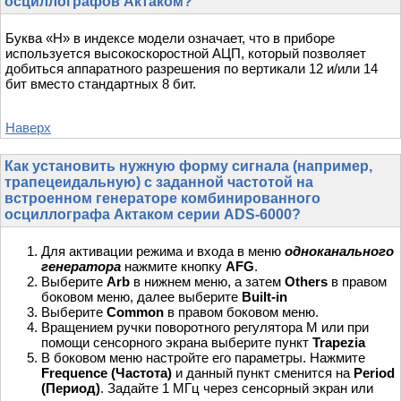
осциллографов Актаком?
Буква «H» в индексе модели означает, что в приборе
используется высокоскоростной АЦП, который позволяет
добиться аппаратного разрешения по вертикали 12 и/или 14
бит вместо стандартных 8 бит.
Наверх
Как установить нужную форму сигнала (например,
трапецеидальную) с заданной частотой на
встроенном генераторе комбинированного
осциллографа Актаком серии ADS-6000?
Для активации режима и входа в меню
одноканального
генератора
нажмите кнопку
AFG
.
Выберите
Arb
в нижнем меню, а затем
Others
в правом
боковом меню, далее выберите
Built-in
Выберите
Common
в правом боковом меню.
Вращением ручки поворотного регулятора М или при
помощи сенсорного экрана выберите пункт
Trapezia
В боковом меню настройте его параметры. Нажмите
Frequence (Частота)
и данный пункт сменится на
Period
(Период)
. Задайте 1 МГц через сенсорный экран или