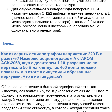
при нажатии на ручку поворотного регулятора появится
всплывающая цифровая клавиатура
Для
двухканального генератора
попеременным
нажатием кнопки
CH1/2
выберите нижнее меню канала 1
(нижнее меню, боковое меню и настройки аналогично
меню одноканального генератора) и канала 2 (нижнее
меню, боковое меню и настройки аналогично меню
одноканального генератора).
Наверх
Как измерить осциллографом напряжение 220 В в
розетке? Измеряю осциллографом АКТАКОМ
АСК-2068, щуп с делителем 1:10, разрешение по
вертикали 50 В на клетку, т.е. 400 вольт должно
показать, а в итоге у синусоиды обрезанные
верхушки. Что я не так делаю?
Обычное напряжение в бытовой однофазной сети, как
известно, 220 вольт ±5%, т.е. в диапазоне от 209 до 231 вольт.
Однако, это напряжение переменное, и это означает, что в
каждый момент времени амплитуда значения напряжения
отличается от амплитуды напряжения в следующий момент –
представим себе синусоиду, в которой каждая соседняя точка