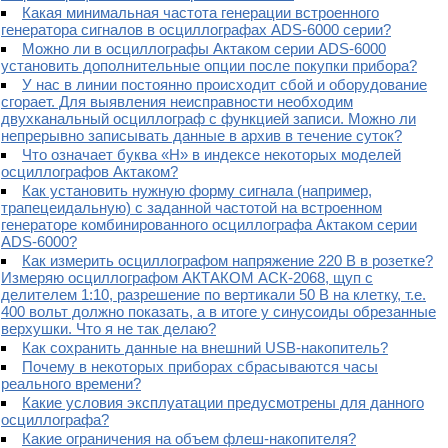
Какая минимальная частота генерации встроенного
генератора сигналов в осциллографах ADS-6000 серии?
Можно ли в осциллографы Актаком серии ADS-6000
установить дополнительные опции после покупки прибора?
У нас в линии постоянно происходит сбой и оборудование
сгорает. Для выявления неисправности необходим
двухканальный осциллограф с функцией записи. Можно ли
непрерывно записывать данные в архив в течение суток?
Что означает буква «H» в индексе некоторых моделей
осциллографов Актаком?
Как установить нужную форму сигнала (например,
трапецеидальную) с заданной частотой на встроенном
генераторе комбинированного осциллографа Актаком серии
ADS-6000?
Как измерить осциллографом напряжение 220 В в розетке?
Измеряю осциллографом АКТАКОМ АСК-2068, щуп с
делителем 1:10, разрешение по вертикали 50 В на клетку, т.е.
400 вольт должно показать, а в итоге у синусоиды обрезанные
верхушки. Что я не так делаю?
Как сохранить данные на внешний USB-накопитель?
Почему в некоторых приборах сбрасываются часы
реального времени?
Какие условия эксплуатации предусмотрены для данного
осциллографа?
Какие ограничения на объем флеш-накопителя?