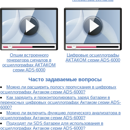
Опции встроенного
Цифровые осциллографы
генератора сигналов в
АКТАКОМ серии ADS-6000
осциллографах АКТАКОМ
серии ADS-6000
Часто задаваемые вопросы
Можно ли расширить полосу пропускания в цифровых
осциллографах Актаком серии ADS-6000?
Как зарядить и проконтролировать заряд батареи в
переносных цифровых осциллографах Актаком серии ADS-
6000?
Можно ли включить функцию логического анализатора в
осциллографах Актаком серии ADS-6000?
Подходят ли SDS батареи для использования в
осциллографах Актаком серии ADS-6000?