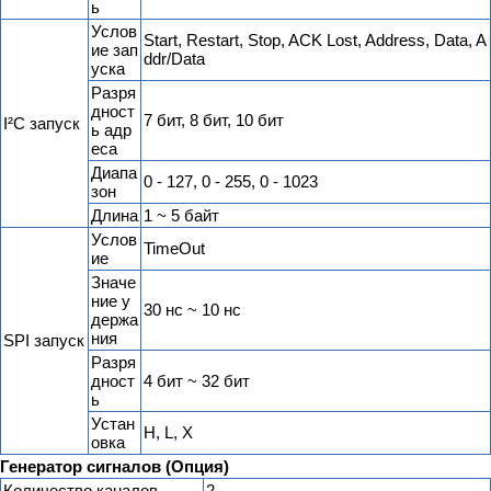
ь
Услов
Start, Restart, Stop, ACK Lost, Address, Data, A
ие зап
ddr/Data
уска
Разря
дност
7 бит, 8 бит, 10 бит
I²C запуск
ь адр
еса
Диапа
0 - 127, 0 - 255, 0 - 1023
зон
Длина
1 ~ 5 байт
Услов
TimeOut
ие
Значе
ние у
30 нс ~ 10 нс
держа
ния
SPI запуск
Разря
дност
4 бит ~ 32 бит
ь
Устан
H, L, X
овка
Генератор сигналов (Опция)
Количество каналов
2