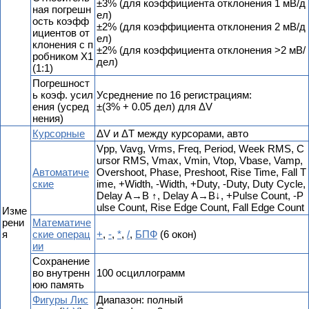
±3% (для коэффициента отклонения 1 мВ/д
ная погрешн
ел)
ость коэфф
±2% (для коэффициента отклонения 2 мВ/д
ициентов от
ел)
клонения с п
±2% (для коэффициента отклонения >2 мВ/
робником Х1
дел)
(1:1)
Погрешност
ь коэф. усил
Усреднение по 16 регистрациям:
ения (усред
±(3% + 0.05 дел) для ΔV
нения)
Курсорные
ΔV и ΔT между курсорами, авто
Vpp, Vavg, Vrms, Freq, Period, Week RMS, C
ursor RMS, Vmax, Vmin, Vtop, Vbase, Vamp,
Автоматиче
Overshoot, Phase, Preshoot, Rise Time, Fall T
ские
ime, +Width, -Width, +Duty, -Duty, Duty Cycle,
Delay A→B ↑, Delay A→B↓, +Pulse Count, -P
ulse Count, Rise Edge Count, Fall Edge Count
Изме
рени
Математиче
я
ские операц
+
,
-
,
*
,
/
,
БПФ
(6 окон)
ии
Сохранение
во внутренн
100 осциллограмм
юю память
Фигуры Лис
Диапазон: полный