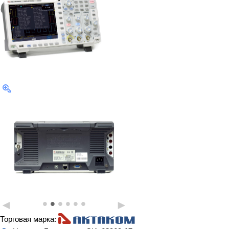
•
•
•
•
•
•
◄
►
Торговая марка: