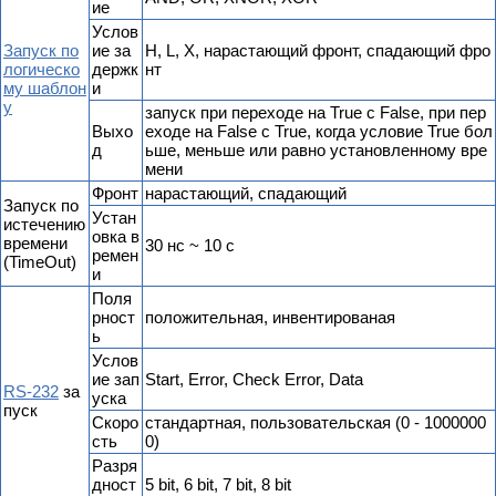
ие
Услов
Запуск по
ие за
H, L, X, нарастающий фронт, спадающий фро
логическо
держк
нт
му шаблон
и
у
запуск при переходе на True с False, при пер
Выхо
еходе на False с True, когда условие True бол
д
ьше, меньше или равно установленному вре
мени
Фронт
нарастающий, спадающий
Запуск по
Устан
истечению
овка в
времени
30 нс ~ 10 с
ремен
(TimeOut)
и
Поля
рност
положительная, инвентированая
ь
Услов
ие зап
Start, Error, Check Error, Data
RS-232
за
уска
пуск
Скоро
стандартная, пользовательская (0 - 1000000
сть
0)
Разря
дност
5 bit, 6 bit, 7 bit, 8 bit