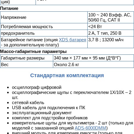
ция)
Питание
100 ~ 240 Вэфф. AC,
Напряжение
50/60 Гц, CAT II
Потребляемая мощность
<24 Вт
предохранитель
2 A, T тип, 250 В
Батарейное питание (опция
XDS батарея
3,7 В ; 13200 мАч
- за дополнительную плату)
Массо-габаритные параметры
Габаритные размеры
340 мм × 177 мм × 95 мм (Д*В*Г)
Вес
Около 2.6 кг
Стандартная комплектация
осциллограф цифровой
осциллографические щупы с переключателем 1X/10X – 2
шт.
сетевой кабель
USB кабель для подключения к ПК
эксплуатационный документ
комплект для подстройки пробников
измерительные щупы для мультиметра - 2 шт (только для
моделей с заказанной опцией
ADS-6000DMM
)
внешний модуль для измерения емкости (только для