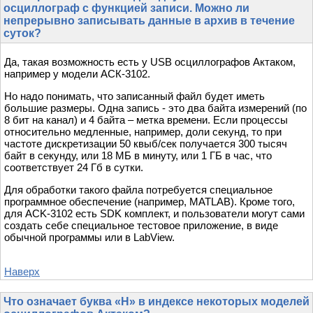
осциллограф с функцией записи. Можно ли
непрерывно записывать данные в архив в течение
суток?
Да, такая возможность есть у USB осциллографов Актаком,
например у модели АСК-3102.
Но надо понимать, что записанный файл будет иметь
большие размеры. Одна запись - это два байта измерений (по
8 бит на канал) и 4 байта – метка времени. Если процессы
относительно медленные, например, доли секунд, то при
частоте дискретизации 50 квыб/сек получается 300 тысяч
байт в секунду, или 18 МБ в минуту, или 1 ГБ в час, что
соответствует 24 Гб в сутки.
Для обработки такого файла потребуется специальное
программное обеспечение (например, MATLAB). Кроме того,
для ACK-3102 есть SDK комплект, и пользователи могут сами
создать себе специальное тестовое приложение, в виде
обычной программы или в LabView.
Наверх
Что означает буква «H» в индексе некоторых моделей