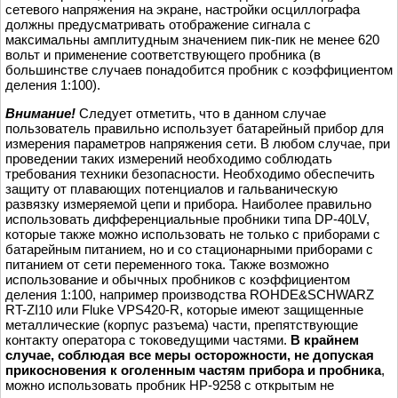
сетевого напряжения на экране, настройки осциллографа
должны предусматривать отображение сигнала с
максимальны амплитудным значением пик-пик не менее 620
вольт и применение соответствующего пробника (в
большинстве случаев понадобится пробник с коэффициентом
деления 1:100).
Внимание!
Следует отметить, что в данном случае
пользователь правильно использует батарейный прибор для
измерения параметров напряжения сети. В любом случае, при
проведении таких измерений необходимо соблюдать
требования техники безопасности. Необходимо обеспечить
защиту от плавающих потенциалов и гальваническую
развязку измеряемой цепи и прибора. Наиболее правильно
использовать дифференциальные пробники типа DP-40LV,
которые также можно использовать не только с приборами с
батарейным питанием, но и со стационарными приборами с
питанием от сети переменного тока. Также возможно
использование и обычных пробников с коэффициентом
деления 1:100, например производства ROHDE&SCHWARZ
RT-ZI10 или Fluke VPS420-R, которые имеют защищенные
металлические (корпус разъема) части, препятствующие
контакту оператора с токоведущими частями.
В крайнем
случае, соблюдая все меры осторожности, не допуская
прикосновения к оголенным частям прибора и пробника
,
можно использовать пробник HP-9258 с открытым не