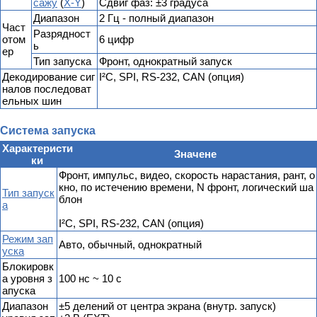
сажу
(
X-Y
)
Сдвиг фаз: ±3 градуса
Диапазон
2 Гц - полный диапазон
Част
Разрядност
отом
6 цифр
ь
ер
Тип запуска
Фронт, однократный запуск
Декодирование сиг
I²C, SPI, RS-232, CAN (опция)
налов последоват
ельных шин
Система запуска
Характеристи
Значене
ки
Фронт, импульс, видео, скорость нарастания, рант, о
кно, по истечению времени, N фронт, логический ша
Тип запуск
блон
а
I²C, SPI, RS-232, CAN (опция)
Режим зап
Авто, обычный, однократный
уска
Блокировк
а уровня з
100 нс ~ 10 с
апуска
Диапазон
±5 делений от центра экрана (внутр. запуск)