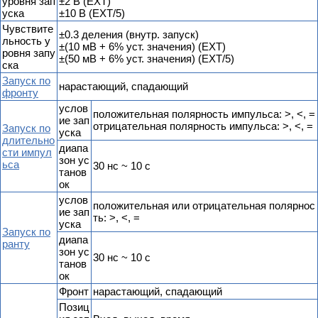
уровня зап
±2 В (EXT)
уска
±10 В (EXT/5)
Чувствите
±0.3 деления (внутр. запуск)
льность у
±(10 мВ + 6% уст. значения) (EXT)
ровня запу
±(50 мВ + 6% уст. значения) (EXT/5)
ска
Запуск по
нарастающий, спадающий
фронту
услов
положительная полярность импульса: >, <, =
ие зап
отрицательная полярность импульса: >, <, =
Запуск по
уска
длительно
диапа
сти импул
зон ус
ьса
30 нс ~ 10 с
танов
ок
услов
положительная или отрицательная полярнос
ие зап
ть: >, <, =
уска
Запуск по
диапа
ранту
зон ус
30 нс ~ 10 с
танов
ок
Фронт
нарастающий, спадающий
Позиц