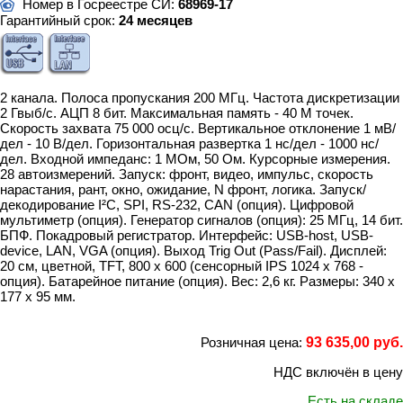
Номер в Госреестре СИ:
68969-17
Гарантийный срок:
24 месяцев
2 канала. Полоса пропускания 200 МГц. Частота дискретизации
2 Гвыб/с. АЦП 8 бит. Максимальная память - 40 М точек.
Скорость захвата 75 000 осц/с. Вертикальное отклонение 1 мВ/
дел - 10 В/дел. Горизонтальная развертка 1 нс/дел - 1000 нс/
дел. Входной импеданс: 1 МОм, 50 Ом. Курсорные измерения.
28 автоизмерений. Запуск: фронт, видео, импульс, скорость
нарастания, рант, окно, ожидание, N фронт, логика. Запуск/
декодирование I²C, SPI, RS-232, CAN (опция). Цифровой
мультиметр (опция). Генератор сигналов (опция): 25 МГц, 14 бит.
БПФ. Покадровый регистратор. Интерфейс: USB-host, USB-
device, LAN, VGA (опция). Выход Trig Out (Pass/Fail). Дисплей:
20 см, цветной, TFT, 800 х 600 (сенсорный IPS 1024 x 768 -
опция). Батарейное питание (опция). Вес: 2,6 кг. Размеры: 340 x
177 x 95 мм.
Розничная цена:
93 635,00 руб.
НДС включён в цену
Есть на складе