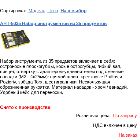
Сортировка:
Модель
Цена
Наш выбор
АНТ-5035 Набор инструментов из 35 предметов
Набор инструмента из 35 предметов включает в себя:
остроносые плоскогубцы, косые острогубцы, гибкий вал,
пинцет, отвёртку с адаптером-удлиннителем под сменные
насадки (M2 - 4х25мм): прямой шлиц, крестовые Phillips и
Pozidriv, звёзда Torx, шестигранники. Нескользящая
обрезиненная рукоятка. Материал насадок - хром / ванадий.
Удобный кейс для переноски.
Снято с производства
Розничная цена:
По запросу
НДС включён в цену
На заказ