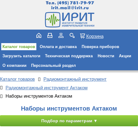
Тел.
(495) 781-79-97
irit.mail@irit.ru
Корзина
Каталог товаров
Оплата и доставка
Поверка приборов
Загрузить каталоги
Техническая поддержка
Новости
Акции
О компании
Персональный раздел
Каталог товаров
Радиомонтажный инструмент
Радиомонтажный инструмент Актаком
Наборы инструментов Актаком
Наборы инструментов Актаком
Подбор по параметрам