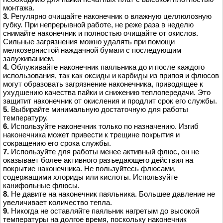
монтажа.
3.
Регулярно очищайте наконечник о влажную целлюлозную
губку. При непрерывной работе, не реже раза в неделю
снимайте наконечник и полностью очищайте от окислов.
Сильные загрязнения можно удалять при помощи
мелкозернистой наждачной бумаги с последующим
залуживанием.
4.
Облуживайте наконечник паяльника до и после каждого
использования, так как оксиды и карбиды из припоя и флюсов
могут образовать загрязнение наконечника, приводящее к
ухудшению качества пайки и снижению теплопередачи. Это
защитит наконечник от окисления и продлит срок его службы.
5
.
Выбирайте минимальную достаточную для работы
температуру.
6.
Используйте наконечник только по назначению. Изгиб
наконечника может привести к трещине покрытия и
сокращению его срока службы.
7.
Используйте для работы менее активный флюс, он не
оказывает более активного разъедающего действия на
покрытие наконечника. Не пользуйтесь флюсами,
содержащими хлориды или кислоты. Используйте
канифольные флюсы.
8.
Не давите на наконечник паяльника. Большее давление не
увеличивает количество тепла.
9.
Никогда не оставляйте паяльник нагретым до высокой
температуры на долгое время, поскольку наконечник