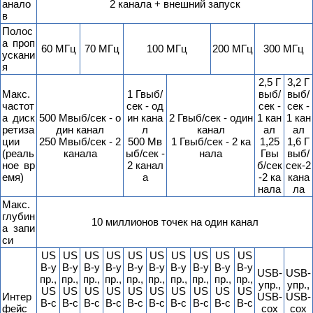
анало
2 канала + внешний запуск
в
Полос
а проп
60 МГц
70 МГц
100 МГц
200 МГц
300 МГц
ускани
я
2,5 Г
3,2 Г
Макс.
1 Гвыб/
выб/
выб/
частот
сек - од
сек -
сек -
а диск
500 Мвыб/сек - о
ин кана
2 Гвыб/сек - один
1 кан
1 кан
ретиза
дин канал
л
канал
ал
ал
ции
250 Мвыб/сек - 2
500 Мв
1 Гвыб/сек - 2 ка
1,25
1,6 Г
(реаль
канала
ыб/сек -
нала
Гвы
выб/
ное вр
2 канал
б/сек
сек-2
емя)
а
-2 ка
кана
нала
ла
Макс.
глубин
10 миллионов точек на один канал
а запи
си
US
US
US
US
US
US
US
US
US
US
B-у
B-у
B-у
B-у
B-у
B-у
B-у
B-у
B-у
B-у
USB-
USB-
пр.,
пр.,
пр.,
пр.,
пр.,
пр.,
пр.,
пр.,
пр.,
пр.,
упр.,
упр.,
US
US
US
US
US
US
US
US
US
US
Интер
USB-
USB-
B-с
B-с
B-с
B-с
B-с
B-с
B-с
B-с
B-с
B-с
фейс
сох
сох