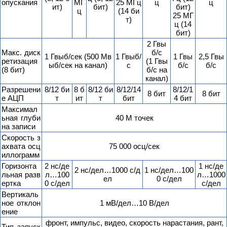
опускания
МГ
25 МГц
ц
ц
ит)
бит)
бит)
ц
(14 би
25 МГ
т)
ц (14
бит)
2 Гвы
Макс. диск
б/с
1 Гвыб/сек (500 Мв
1 Гвыб/
1 Гвы
2,5 Гвы
ретизация
(1 Гвы
ыб/сек на канал)
с
б/с
б/с
(8 бит)
б/с на
канал)
Разрешени
8/12 би
8 б
8/12 би
8/12/14
8/12/1
8 бит
8 бит
е АЦП
т
ит
т
бит
4 бит
Максимал
ьная глуби
40 М точек
на записи
Скорость з
ахвата осц
75 000 осц/сек
иллограмм
Горизонта
2 нс/де
1 нс/де
2 нс/дел…1000 с/д
1 нс/дел…100
льная разв
л…100
л…1000
ел
0 с/дел
ертка
0 с/дел
с/дел
Вертикаль
ное отклон
1 мВ/дел…10 В/дел
ение
фронт, импульс, видео, скорость нарастания, рант,
Тип запуск