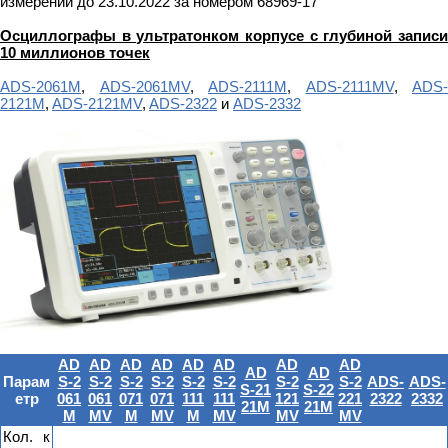
измерений до 23.10.2022 за номером 68969-17
Осциллографы в ультратонком корпусе с глубиной записи
10 миллионов точек
ADS-2061M
,
ADS-2061MV
,
ADS-2111M
,
ADS-2111MV
,
ADS-
2121M
,
ADS-2121MV
,
ADS-2322
и
ADS-2332
AD
AD
AD
AD
AD
AD
AD
AD
AD
AD
Парам
S-2
S-2
S-2
S-2
S-2
S-2
S-2
S-2
ADS-
ADS-
S-21
S-22
етр
061
061
071
071
111
111
121
221
2322
2332
21M
21M
M
MV
M
MV
M
MV
MV
MV
Кол. к