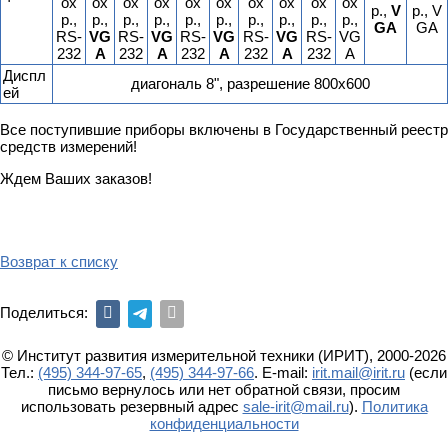
ох
ох
ох
ох
ох
ох
ох
ох
ох
ох
р.,
V
р., V
р.,
р.,
р.,
р.,
р.,
р.,
р.,
р.,
р.,
р.,
GA
GA
RS-
VG
RS-
VG
RS-
VG
RS-
VG
RS-
VG
232
A
232
A
232
A
232
A
232
A
Диспл
диагональ 8", разрешение 800х600
ей
Все поступившие приборы включены в Государственный реестр
средств измерений!
Ждем Ваших заказов!
Возврат к списку
Поделиться:
© Институт развития измерительной техники (ИРИТ), 2000-2026
Тел.:
(495) 344-97-65
,
(495) 344-97-66
. E-mail:
irit.mail@irit.ru
(если
письмо вернулось или нет обратной связи, просим
использовать резервный адрес
sale-irit@mail.ru
).
Политика
конфиденциальности