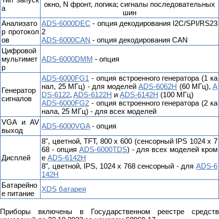
окно, N фронт, логика; сигналы последовательных
а
шин
Анализато
ADS-6000DEC
- опция декодирования I2C/SPI/RS23
р протокол
2
ов
ADS-6000CAN
- опция декодирования CAN
Цифровой
мультимет
ADS-6000DMM
- опция
р
ADS-6000FG1
- опция встроенного генератора (1 ка
нал, 25 МГц) - для моделей
ADS-6062H
(60 МГц),
A
Генератор
DS-6122
,
ADS-6122H
и
ADS-6142H
(100 МГц)
сигналов
ADS-6000FG2
- опция встроенного генератора (2 ка
нала, 25 МГц) - для всех моделей
VGA и AV
ADS-6000VGA
- опция
выход
8", цветной, TFT, 800 х 600 (сенсорный IPS 1024 x 7
68 - опция
ADS-6000TDS
) - для всех моделей кром
Дисплей
е
ADS-6142H
8", цветной, IPS, 1024 х 768 сенсорный - для
ADS-6
142H
Батарейно
XDS батарея
е питание
Приборы включены в Государственном реестре средств