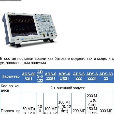
В состав поставки вошли как базовые модели, так и модели с
установленными опциями
AD
ADS-60
ADS-6
ADS-6
ADS-6
ADS-6
ADS-63
Параметр
S-6
62H
122H
142H
222
222H
22
122
Кол-во кан
2 + внешний запуск
алов
200 М
Гц (8
100 МГ
бит)
10
ц (8, 12
60 МГц
100 МГ
150 М
Полоса пр
0
бит)
200 МГ
300 МГ
(8, 12 б
ц (8, 12
Гц (12